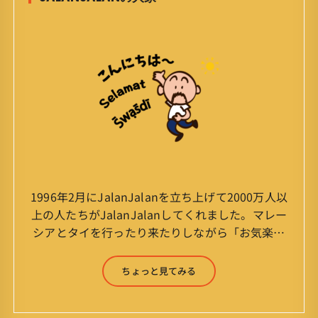
1996年2月にJalanJalanを立ち上げて2000万人以
上の人たちがJalanJalanしてくれました。マレー
シアとタイを行ったり来たりしながら「お気楽」
をモットーに鼻くそほじりながらやってます。 山
森 淳（Jun Yamamori） 生年月日 ：1959年
ちょっと見てみる
7月4日(61才) 生まれ ：香港(3才まで)
育ち ：東京杉並(西荻窪) 家