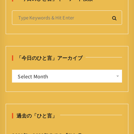
S
e
a
r
c
h
「今日のひと言」アーカイブ
f
o
「
r
Select Month
今
:
日
の
ひ
と
過去の「ひと言」
言
」
ア