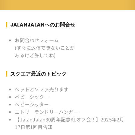
族 ：妻、長男、長女 趣味 ：写真
スポーツ ：水泳(浜名湾流古式泳法、競泳平泳
ぎ) テニス、スキー、ロードバイ
ク ソフトボール
JALANJALANへのお問合せ
KLソフトボール「JalanJalan」「J Bothers」の
監督 BKKソフトボール「おぼん
お問合わせフォーム
こぼん 」監督 マレーシア歴：1991年から31年
(すぐに返信できないことが
目 タイ歴 ：2001年から21年目
あるけど許してね)
Instagram ：”junjalan” Facebook ：”Jun
Yamamori”
スクエア最近のトピック
ベットとソファ売ります
ベビーシッター
ベビーシッター
ニトリ ランドリーハンガー
【JalanJalan30周年記念KLオフ会！】2025年2月
17日第1回目告知