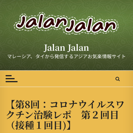
S
k
i
p
t
o
Jalan Jalan
c
o
マレーシア、タイから発信するアジアお気楽情報サイト
n
t
e
n
t
【第8回：コロナウイルスワ
クチン治験レポ 第２回目
（接種１回目)】