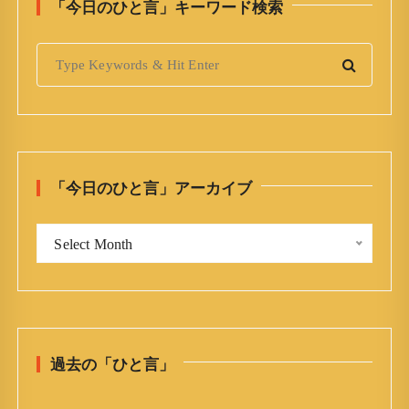
「今日のひと言」キーワード検索
S
e
a
r
c
h
「今日のひと言」アーカイブ
f
o
「
r
Select Month
今
:
日
の
ひ
と
過去の「ひと言」
言
」