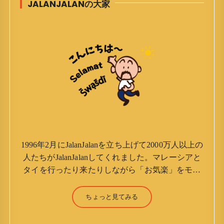
JALANJALANの大家
1996年2月にJalanJalanを立ち上げて2000万人以上の
人たちがJalanJalanしてくれました。マレーシアと
タイを行ったり来たりしながら「お気楽」をモッ
トーに鼻くそほじりながらやってます。 山森 淳
（Jun Yamamori） 生年月日 ：1959年7月4日(61
ちょっと見てみる
才) 生まれ ：香港(3才まで) 育
ち ：東京杉並(西荻窪) 家族 ：