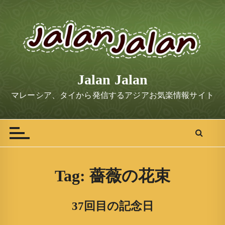
S
k
i
p
t
o
Jalan Jalan
c
o
マレーシア、タイから発信するアジアお気楽情報サイト
n
t
e
n
t
Tag:
薔薇の花束
37回目の記念日