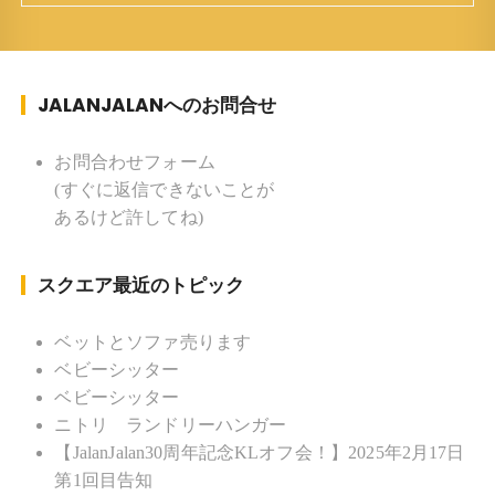
妻、長男、長女 趣味 ：写真 スポー
ツ ：水泳(浜名湾流古式泳法、競泳平泳
ぎ) テニス、スキー、ロードバイ
JALANJALANへのお問合せ
ク ソフトボール
KLソフトボール「JalanJalan」「J Bothers」の監
督 BKKソフトボール「おぼんこ
お問合わせフォーム
ぼん 」監督 マレーシア歴：1991年から31年目 タ
(すぐに返信できないことが
イ歴 ：2001年から21年目
あるけど許してね)
Instagram ：”junjalan” Facebook ：”Jun
Yamamori”
スクエア最近のトピック
ベットとソファ売ります
ベビーシッター
ベビーシッター
ニトリ ランドリーハンガー
【JalanJalan30周年記念KLオフ会！】2025年2月17日
第1回目告知