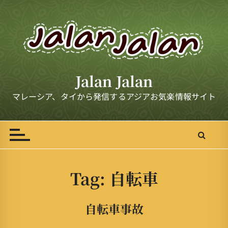
S
k
i
p
t
o
Jalan Jalan
c
o
マレーシア、タイから発信するアジアお気楽情報サイト
n
t
e
n
t
Tag:
自転車
自転車事故