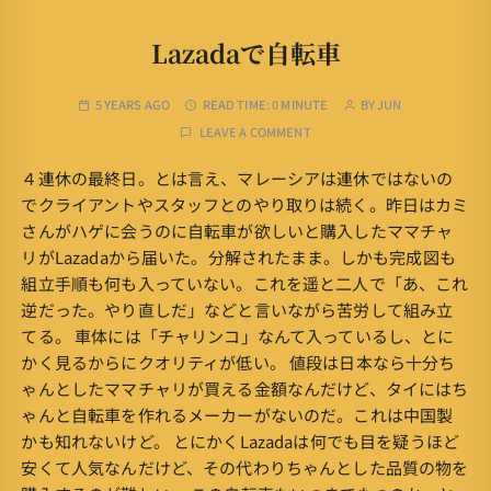
Lazadaで自転車
5 YEARS AGO
READ TIME:
0 MINUTE
BY
JUN
LEAVE A COMMENT
４連休の最終日。とは言え、マレーシアは連休ではないの
でクライアントやスタッフとのやり取りは続く。昨日はカミ
さんがハゲに会うのに自転車が欲しいと購入したママチャ
リがLazadaから届いた。分解されたまま。しかも完成図も
組立手順も何も入っていない。これを遥と二人で「あ、これ
逆だった。やり直しだ」などと言いながら苦労して組み立
てる。 車体には「チャリンコ」なんて入っているし、とに
かく見るからにクオリティが低い。 値段は日本なら十分ち
ゃんとしたママチャリが買える金額なんだけど、タイにはち
ゃんと自転車を作れるメーカーがないのだ。これは中国製
かも知れないけど。 とにかくLazadaは何でも目を疑うほど
安くて人気なんだけど、その代わりちゃんとした品質の物を