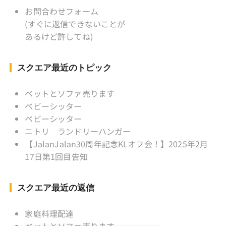
監督 BKKソフトボール「おぼん
お問合わせフォーム
こぼん 」監督 マレーシア歴：1991年から31年
(すぐに返信できないことが
目 タイ歴 ：2001年から21年目
あるけど許してね)
Instagram ：”junjalan” Facebook ：”Jun
Yamamori”
スクエア最近のトピック
ベットとソファ売ります
ベビーシッター
ベビーシッター
ニトリ ランドリーハンガー
【JalanJalan30周年記念KLオフ会！】2025年2月
17日第1回目告知
スクエア最近の返信
家庭料理配達