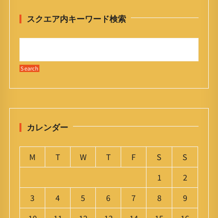
スクエア内キーワード検索
カレンダー
M
T
W
T
F
S
S
1
2
3
4
5
6
7
8
9