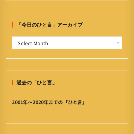
r
c
h
「今日のひと言」アーカイブ
f
o
「
r
Select Month
今
:
日
の
ひ
と
過去の「ひと言」
言
」
ア
2001年〜2020年までの「ひと言」
ー
カ
イ
ブ