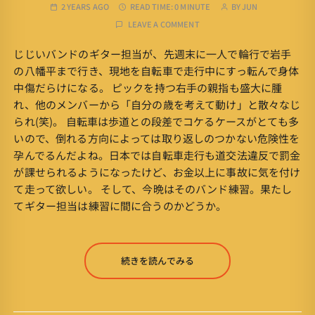
2 YEARS AGO
READ TIME:
0 MINUTE
BY
JUN
LEAVE A COMMENT
じじいバンドのギター担当が、先週末に一人で輪行で岩手
の八幡平まで行き、現地を自転車で走行中にすっ転んで身体
中傷だらけになる。 ピックを持つ右手の親指も盛大に腫
れ、他のメンバーから「自分の歳を考えて動け」と散々なじ
られ(笑)。 自転車は歩道との段差でコケるケースがとても多
いので、倒れる方向によっては取り返しのつかない危険性を
孕んでるんだよね。日本では自転車走行も道交法違反で罰金
が課せられるようになったけど、お金以上に事故に気を付け
て走って欲しい。 そして、今晩はそのバンド練習。果たし
てギター担当は練習に間に合うのかどうか。
続きを読んでみる