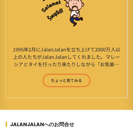
1996年2月にJalanJalanを立ち上げて2000万人以
上の人たちがJalanJalanしてくれました。マレー
シアとタイを行ったり来たりしながら「お気楽」
をモットーに鼻くそほじりながらやってます。 山
森 淳（Jun Yamamori） 生年月日 ：1959年
ちょっと見てみる
7月4日(61才) 生まれ ：香港(3才まで)
育ち ：東京杉並(西荻窪) 家
族 ：妻、長男、長女 趣味 ：写真
スポーツ ：水泳(浜名湾流古式泳法、競泳平泳
ぎ) テニス、スキー、ロードバイ
ク ソフトボール
JALANJALANへのお問合せ
KLソフトボール「JalanJalan」「J Bothers」の