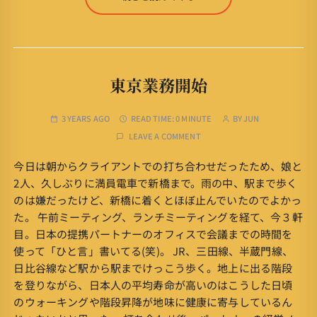
東京業務開始
3 YEARS AGO
READ TIME:
0 MINUTE
BY
JUN
LEAVE A COMMENT
今日は朝からクライアントでの打ち合わせだったため、娘と
2人、久しぶりに満員電車で新橋まで。雨の中、駅まで歩く
のは嫌だったけど、新橋に着くとほぼ止んでいたのでよかっ
た。 午前ミーティング、ランチミーティングを経て、今３軒
目。日本の提携パートナーのオフィスで会議までの時間を
使って「ひと言」書いてる(笑)。 JR、三田線、半蔵門線、
日比谷線など駅から駅までけっこう歩く。地上に出る階段
を登りながら、日本人の平均寿命が高いのはこうした日頃
のウォーキングや階段昇降が地味に健康に寄与しているん