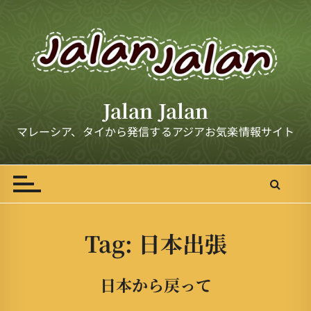
S
k
i
p
t
o
Jalan Jalan
c
o
マレーシア、タイから発信するアジアお気楽情報サイト
n
t
e
n
t
Tag:
日本出張
日本から戻って