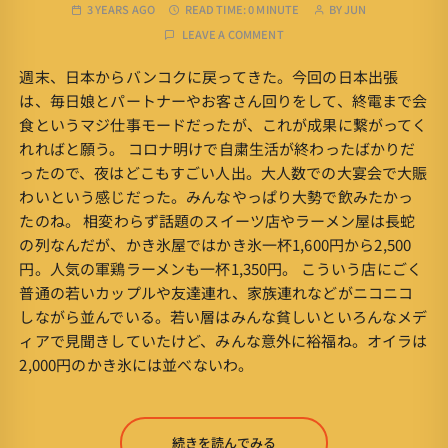
3 YEARS AGO
READ TIME:
0 MINUTE
BY
JUN
LEAVE A COMMENT
週末、日本からバンコクに戻ってきた。今回の日本出張
は、毎日娘とパートナーやお客さん回りをして、終電まで会
食というマジ仕事モードだったが、これが成果に繋がってく
れればと願う。 コロナ明けで自粛生活が終わったばかりだ
ったので、夜はどこもすごい人出。大人数での大宴会で大賑
わいという感じだった。みんなやっぱり大勢で飲みたかっ
たのね。 相変わらず話題のスイーツ店やラーメン屋は長蛇
の列なんだが、かき氷屋ではかき氷一杯1,600円から2,500
円。人気の軍鶏ラーメンも一杯1,350円。 こういう店にごく
普通の若いカップルや友達連れ、家族連れなどがニコニコ
しながら並んでいる。若い層はみんな貧しいといろんなメデ
ィアで見聞きしていたけど、みんな意外に裕福ね。オイラは
2,000円のかき氷には並べないわ。
続きを読んでみる