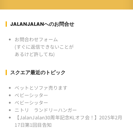
族 ：妻、長男、長女 趣味 ：写真
スポーツ ：水泳(浜名湾流古式泳法、競泳平泳
ぎ) テニス、スキー、ロードバイ
ク ソフトボール
JALANJALANへのお問合せ
KLソフトボール「JalanJalan」「J Bothers」の
監督 BKKソフトボール「おぼん
お問合わせフォーム
こぼん 」監督 マレーシア歴：1991年から31年
(すぐに返信できないことが
目 タイ歴 ：2001年から21年目
あるけど許してね)
Instagram ：”junjalan” Facebook ：”Jun
Yamamori”
スクエア最近のトピック
ベットとソファ売ります
ベビーシッター
ベビーシッター
ニトリ ランドリーハンガー
【JalanJalan30周年記念KLオフ会！】2025年2月
17日第1回目告知