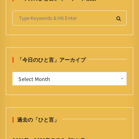
S
e
a
r
c
h
「今日のひと言」アーカイブ
f
o
「
r
Select Month
今
:
日
の
ひ
と
過去の「ひと言」
言
」
ア