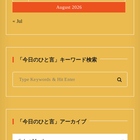
August 2026
« Jul
「今日のひと言」キーワード検索
S
e
a
r
c
h
「今日のひと言」アーカイブ
f
o
「
r