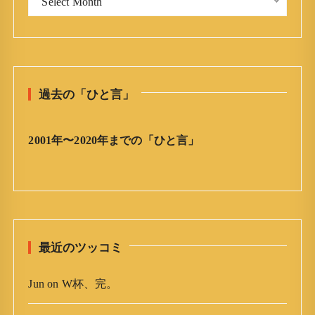
Select Month
今
:
日
の
ひ
と
過去の「ひと言」
言
」
ア
2001年〜2020年までの「ひと言」
ー
カ
イ
ブ
最近のツッコミ
Jun
on
W杯、完。