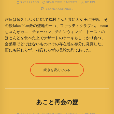
3 YEARS AGO
READ TIME:
0 MINUTE
BY
JUN
LEAVE A COMMENT
昨日は超久しぶりにKLで松村さんと共に３女王に拝謁。 そ
の後JalanJalan飯の聖地の一つ、ファッティクラブへ。 tomo
ちゃんがカニ、チャーハン、チキンウィング、トーストの
ほとんどを食べた上でデザートのケーキもしっかり食べ、
全盛期ほどではないもののその存在感を存分に発揮した。
雨にも関わらず、相変わらずの長蛇の列であった。
続きを読んでみる
あこと再会の蟹