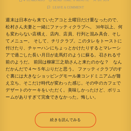
4 YEARS AGO
READ TIME:
0 MINUTE
BY
JUN
LEAVE A COMMENT
週末は日本から来ていたアコと土曜日だけ重なったので、
松村さん夫妻と一緒にファッティクラブへ。 30年以上、何
も変わらない店構え、店内、店員、行列と混み具合、そし
てメニュー。 そして、チリクラブ。このタレをトーストに
付けたり、チャーハンにちょっとかけたりするとマレーシ
アで過ごした長い月日が走馬灯のように蘇る。召される寸
前のようだ。 前回は柳家三之助さんと来たのかな？ なん
だかんだで４〜５年ぶりだと思う。 ファッティクラブのす
ぐ裏には大きなショッピングモール兼コンドミニアムが聳
え立ち、そこだけ時代が変わった感じ。その中のカフェで
デザートのケーキをいただく。美味しかったけど、ボリュ
ームがありすぎて完食できなかった。悔しい。
続きを読んでみる