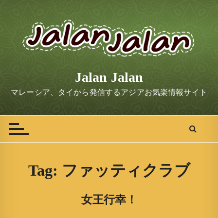
S
k
i
p
t
o
Jalan Jalan
c
o
マレーシア、タイから発信するアジアお気楽情報サイト
n
t
e
n
t
Tag:
ファッティクラブ
女王行幸！