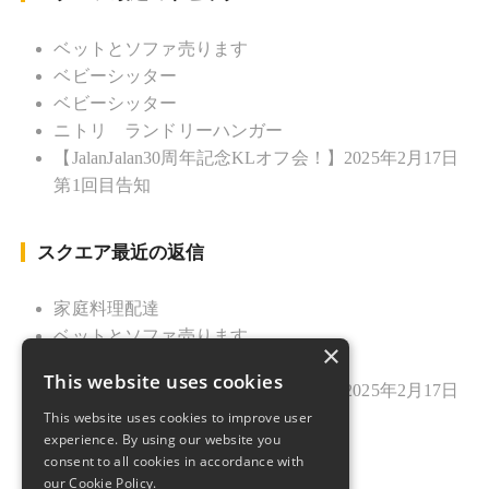
ベットとソファ売ります
ベビーシッター
ベビーシッター
ニトリ ランドリーハンガー
【JalanJalan30周年記念KLオフ会！】2025年2月17日
第1回目告知
スクエア最近の返信
家庭料理配達
ベットとソファ売ります
×
ニトリ ランドリーハンガー
This website uses cookies
【JalanJalan30周年記念KLオフ会！】2025年2月17日
This website uses cookies to improve user
第1回目告知
experience. By using our website you
久しぶりのご挨拶
consent to all cookies in accordance with
our Cookie Policy.