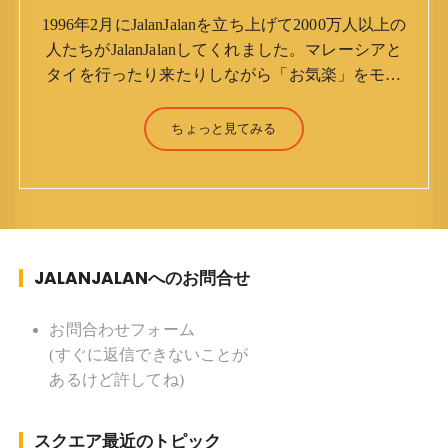
1996年2月にJalanJalanを立ち上げて2000万人以上の
人たちがJalanJalanしてくれました。マレーシアと
タイを行ったり来たりしながら「お気楽」をモッ
トーに鼻くそほじりながらやってます。 山森 淳
（Jun Yamamori） 生年月日 ：1959年7月4日(61
ちょっと見てみる
才) 生まれ ：香港(3才まで) 育
ち ：東京杉並(西荻窪) 家族 ：
妻、長男、長女 趣味 ：写真 スポー
ツ ：水泳(浜名湾流古式泳法、競泳平泳
ぎ) テニス、スキー、ロードバイ
JALANJALANへのお問合せ
ク ソフトボール
KLソフトボール「JalanJalan」「J Bothers」の監
督 BKKソフトボール「おぼんこ
お問合わせフォーム
ぼん 」監督 マレーシア歴：1991年から31年目 タ
(すぐに返信できないことが
イ歴 ：2001年から21年目
あるけど許してね)
Instagram ：”junjalan” Facebook ：”Jun
Yamamori”
スクエア最近のトピック