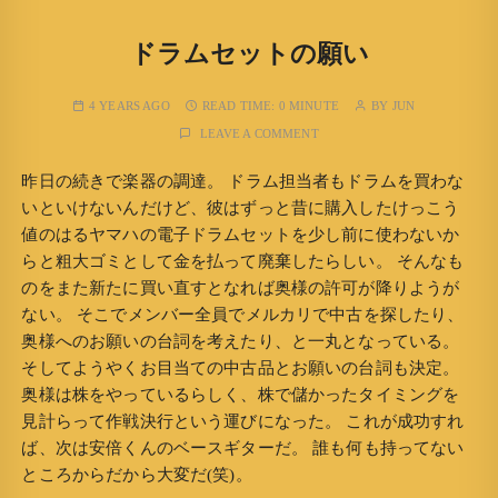
ドラムセットの願い
4 YEARS AGO
READ TIME:
0 MINUTE
BY
JUN
LEAVE A COMMENT
昨日の続きで楽器の調達。 ドラム担当者もドラムを買わな
いといけないんだけど、彼はずっと昔に購入したけっこう
値のはるヤマハの電子ドラムセットを少し前に使わないか
らと粗大ゴミとして金を払って廃棄したらしい。 そんなも
のをまた新たに買い直すとなれば奥様の許可が降りようが
ない。 そこでメンバー全員でメルカリで中古を探したり、
奥様へのお願いの台詞を考えたり、と一丸となっている。
そしてようやくお目当ての中古品とお願いの台詞も決定。
奥様は株をやっているらしく、株で儲かったタイミングを
見計らって作戦決行という運びになった。 これが成功すれ
ば、次は安倍くんのベースギターだ。 誰も何も持ってない
ところからだから大変だ(笑)。