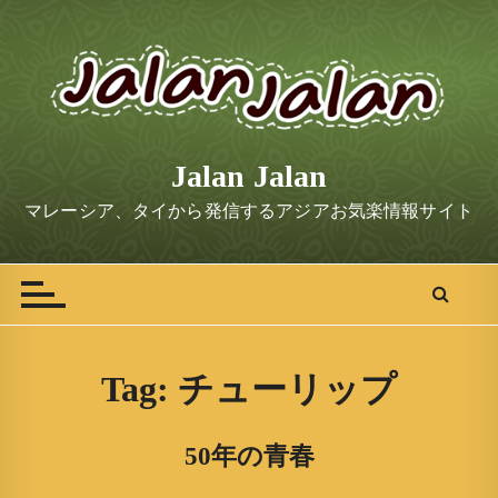
S
k
i
p
t
o
Jalan Jalan
c
o
マレーシア、タイから発信するアジアお気楽情報サイト
n
t
e
n
t
Tag:
チューリップ
50年の青春