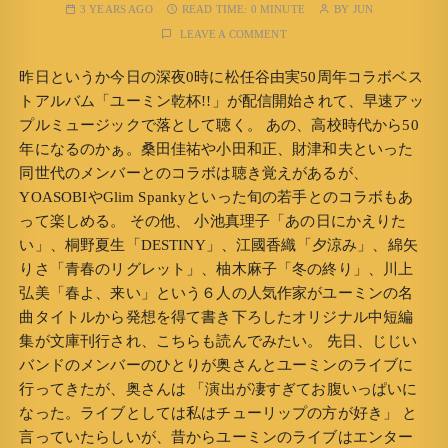
3 YEARS AGO
READ TIME:
0 MINUTE
BY
JUN
LEAVE A COMMENT
昨日というか今日の深夜0時に松任谷由実50周年コラボベス
トアルバム「ユーミン乾杯!!」が配信開始されて、早速アッ
プルミュージックで落として聴く。 あの、高校時代から50
年になるのかぁ。桑田佳祐や小田和正、財津和夫といった
同世代のメンバーとのコラボは聴き覚えがあるが、
YOASOBIやGlim Spankyといった旬の若手とのコラボもあ
って楽しめる。 その他、 小池真理子「あの日にかえりた
い」、桐野夏生「DESTINY」、江國香織「夕涼み」、綿矢
りさ「青春のリグレット」、柚木麻子「冬の終り」、川上
弘美「春よ、来い」という６人の人気作家がユーミンの名
曲タイトルから発想を得て書き下ろしたオリジナル中短編
集が文庫刊行され、こちらも読んでみたい。 先日、じじい
バンドのメンバーのひとりが奥さんとユーミンのライブに
行ってきたが、奥さんは 「演出が凄すぎてお腹いっぱいに
なった。ライブとしては私はチューリップの方が好き」 と
言っていたらしいが、昔からユーミンのライブはエンター