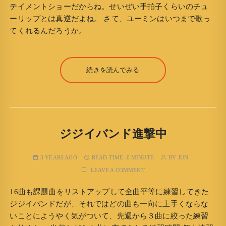
テイメントショーだからね。せいぜい手拍子くらいのチュ
ーリップとは真逆だよね。 さて、ユーミンはいつまで歌っ
てくれるんだろうか。
続きを読んでみる
ジジイバンド進撃中
3 YEARS AGO
READ TIME:
0 MINUTE
BY
JUN
LEAVE A COMMENT
16曲も課題曲をリストアップして全曲平等に練習してきた
ジジイバンドだが、それではどの曲も一向に上手くならな
いことにようやく気がついて、先週から３曲に絞った練習