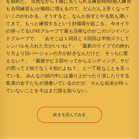
を始めた。 当然ながら１曲に充てられる練習時間(個人練習
も合同練習も)が格段に増えるので、だんだん上手くなって
いくのがわかる。そうすると、なんか自ずとやる気も湧い
てきて、もっと練習するという好循環が起こる。 今オイラ
の持ってるLINEグループで最も活発なのがこのジジイバン
ドグループで、 「あそこは１回目と３回目は半拍ズラして
シンバルを入れた方がいいね？」 「最新のライブでの終わ
り方より旧バージョンの方が好きなんだけど、そっちに変
えない？」 「最後サビ２回やってからエンディング。サビ
の間って２拍でなく４拍だよね？」 と一丁前なことを言っ
ている。 みんなの頭の中には盛り上がったり涙したりする
客席の女子たちが渦巻いているのだが、そんな結末が待っ
ていないことを今はまだ誰も知らない。
続きを読んでみる