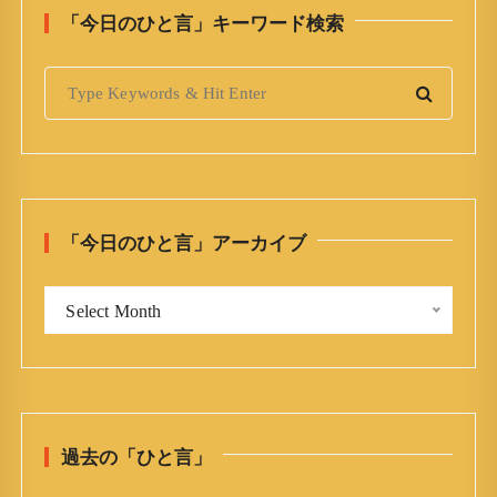
「今日のひと言」キーワード検索
S
e
a
r
c
h
「今日のひと言」アーカイブ
f
o
「
r
Select Month
今
:
日
の
ひ
と
過去の「ひと言」
言
」