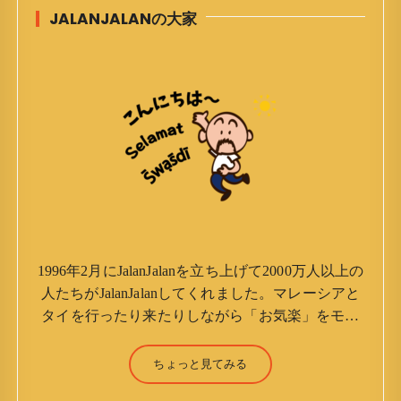
JALANJALANの大家
1996年2月にJalanJalanを立ち上げて2000万人以上の
人たちがJalanJalanしてくれました。マレーシアと
タイを行ったり来たりしながら「お気楽」をモッ
トーに鼻くそほじりながらやってます。 山森 淳
（Jun Yamamori） 生年月日 ：1959年7月4日(61
ちょっと見てみる
才) 生まれ ：香港(3才まで) 育