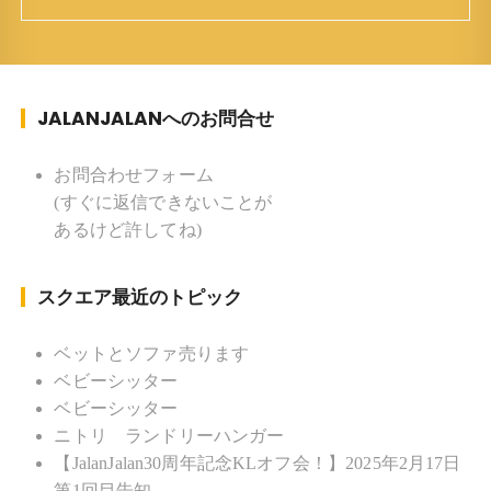
ち ：東京杉並(西荻窪) 家族 ：
妻、長男、長女 趣味 ：写真 スポー
ツ ：水泳(浜名湾流古式泳法、競泳平泳
ぎ) テニス、スキー、ロードバイ
JALANJALANへのお問合せ
ク ソフトボール
KLソフトボール「JalanJalan」「J Bothers」の監
督 BKKソフトボール「おぼんこ
お問合わせフォーム
ぼん 」監督 マレーシア歴：1991年から31年目 タ
(すぐに返信できないことが
イ歴 ：2001年から21年目
あるけど許してね)
Instagram ：”junjalan” Facebook ：”Jun
Yamamori”
スクエア最近のトピック
ベットとソファ売ります
ベビーシッター
ベビーシッター
ニトリ ランドリーハンガー
【JalanJalan30周年記念KLオフ会！】2025年2月17日
第1回目告知