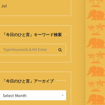
 Jul
「今日のひと言」キーワード検索
S
e
a
h
「今日のひと言」アーカイブ
o
「
Select Month
今
日