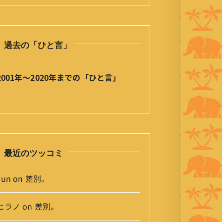
の
ひ
と
過去の「ひと言」
言
」
ア
2001年〜2020年までの「ひと言」
ー
カ
イ
ブ
最近のツッコミ
Jun
on
差別。
ヒラノ
on
差別。