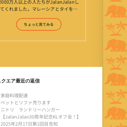
2000万人以上の人たちがJalanJalanし
てくれました。マレーシアとタイを行
ったり来たりしながら「お気楽」をモ
ットーに鼻くそほじりながらやってま
ちょっと見てみる
す。 山森 淳（Jun Yamamori） 生年
月日 ：1959年7月4日(61才) 生ま
れ ：香港(3才まで) 育
ち ：東京杉並(西荻窪) 家
族 ：妻、長男、長女 趣
味 ：写真 スポーツ ：水泳
(浜名湾流古式泳法、競泳平泳
ぎ) テニス、スキー、ロ
スクエア最近の返信
ードバイク ソフトボー
ル KLソフトボール
家庭料理配達
「JalanJalan」「J Bothers」の監
ベットとソファ売ります
督 BKKソフトボール
ニトリ ランドリーハンガー
「おぼんこぼん 」監督 マレーシア歴：
【JalanJalan30周年記念KLオフ会！】
1991年から31年目 タイ歴 ：
2025年2月17日第1回目告知