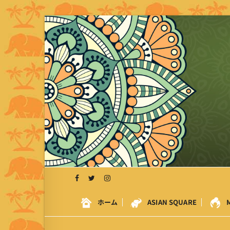
S
k
i
p
t
o
c
o
n
t
e
n
t
ホーム
ASIAN SQUARE