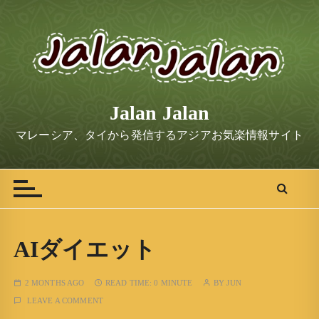
S
k
i
p
t
o
Jalan Jalan
c
o
マレーシア、タイから発信するアジアお気楽情報サイト
n
t
e
n
t
AIダイエット
2 MONTHS AGO
READ TIME:
0 MINUTE
BY
JUN
LEAVE A COMMENT