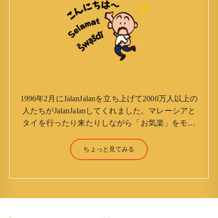
1996年2月にJalanJalanを立ち上げて2000万人以上の
人たちがJalanJalanしてくれました。マレーシアと
タイを行ったり来たりしながら「お気楽」をモッ
トーに鼻くそほじりながらやってます。 山森 淳
（Jun Yamamori） 生年月日 ：1959年7月4日(61
ちょっと見てみる
才) 生まれ ：香港(3才まで) 育
ち ：東京杉並(西荻窪) 家族 ：
妻、長男、長女 趣味 ：写真 スポー
ツ ：水泳(浜名湾流古式泳法、競泳平泳
ぎ) テニス、スキー、ロードバイ