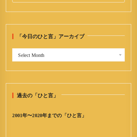
a
r
c
h
「今日のひと言」アーカイブ
f
o
「
r
Select Month
今
:
日
の
ひ
と
過去の「ひと言」
言
」
ア
2001年〜2020年までの「ひと言」
ー
カ
イ