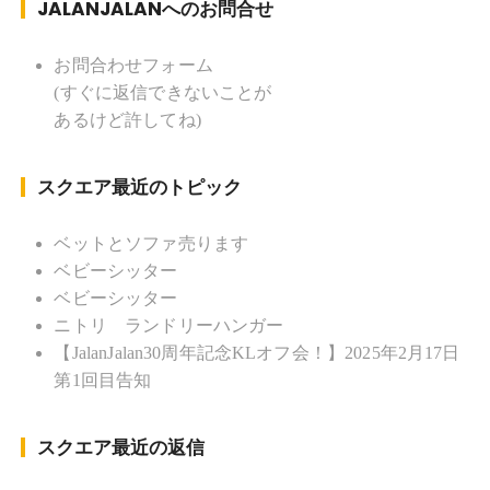
JALANJALANへのお問合せ
ク ソフトボール
KLソフトボール「JalanJalan」「J Bothers」の監
督 BKKソフトボール「おぼんこ
お問合わせフォーム
ぼん 」監督 マレーシア歴：1991年から31年目 タ
(すぐに返信できないことが
イ歴 ：2001年から21年目
あるけど許してね)
Instagram ：”junjalan” Facebook ：”Jun
Yamamori”
スクエア最近のトピック
ベットとソファ売ります
ベビーシッター
ベビーシッター
ニトリ ランドリーハンガー
【JalanJalan30周年記念KLオフ会！】2025年2月17日
第1回目告知
スクエア最近の返信