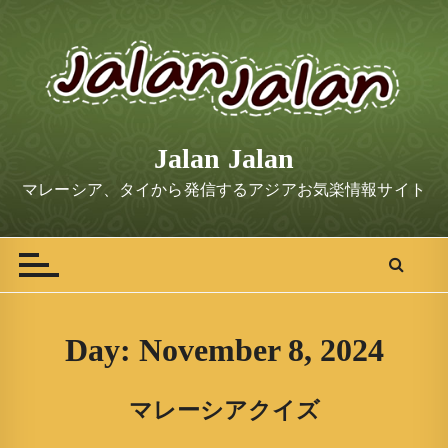
S
k
i
p
t
o
Jalan Jalan
c
o
マレーシア、タイから発信するアジアお気楽情報サイト
n
t
e
n
t
Day:
November 8, 2024
マレーシアクイズ