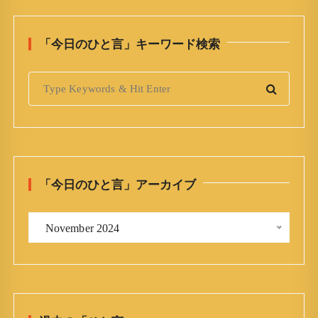
「今日のひと言」キーワード検索
S
e
a
r
c
h
「今日のひと言」アーカイブ
f
o
「
r
 November 2024 
今
:
日
の
ひ
と