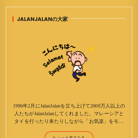
JALANJALANの大家
1996年2月にJalanJalanを立ち上げて2000万人以上の
人たちがJalanJalanしてくれました。マレーシアと
タイを行ったり来たりしながら「お気楽」をモッ
トーに鼻くそほじりながらやってます。 山森 淳
（Jun Yamamori） 生年月日 ：1959年7月4日(61
ちょっと見てみる