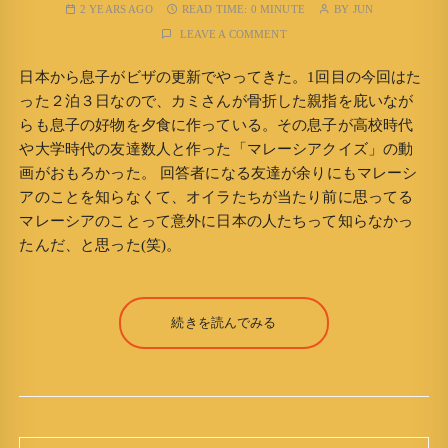
2 YEARS AGO
READ TIME:
0 MINUTE
BY
JUN
LEAVE A COMMENT
日本から息子がビザの更新でやってきた。1回目の今回はた
った２泊３日なので、カミさんが骨折した親指を庇いなが
らも息子の好物を夕食に作っている。その息子が高校時代
や大学時代の友達数人と作った「マレーシアクイズ」の動
画がおもろかった。 回答者になる友達が余りにもマレーシ
アのことを知らなくて、オイラたちが当たり前に思ってる
マレーシアのことって意外に日本の人たちって知らなかっ
たんだ、と思った(笑)。
続きを読んでみる