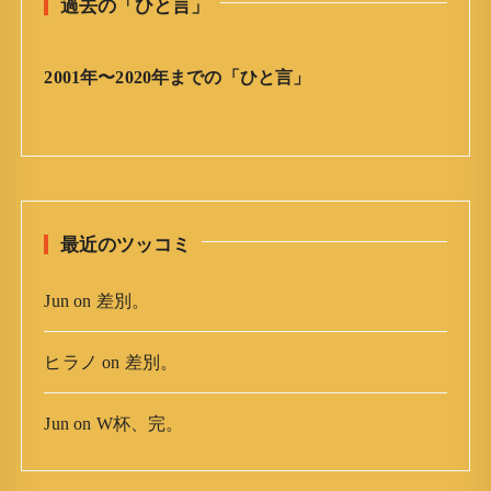
過去の「ひと言」
言
」
ア
2001年〜2020年までの「ひと言」
ー
カ
イ
ブ
最近のツッコミ
Jun
on
差別。
ヒラノ
on
差別。
Jun
on
W杯、完。