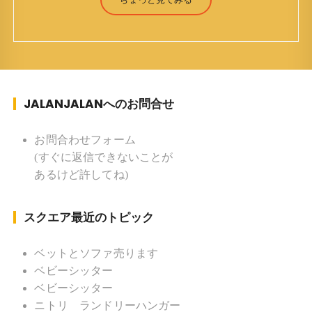
才) 生まれ ：香港(3才まで) 育
ち ：東京杉並(西荻窪) 家族 ：
妻、長男、長女 趣味 ：写真 スポー
ツ ：水泳(浜名湾流古式泳法、競泳平泳
ぎ) テニス、スキー、ロードバイ
JALANJALANへのお問合せ
ク ソフトボール
KLソフトボール「JalanJalan」「J Bothers」の監
督 BKKソフトボール「おぼんこ
お問合わせフォーム
ぼん 」監督 マレーシア歴：1991年から31年目 タ
(すぐに返信できないことが
イ歴 ：2001年から21年目
あるけど許してね)
Instagram ：”junjalan” Facebook ：”Jun
Yamamori”
スクエア最近のトピック
ベットとソファ売ります
ベビーシッター
ベビーシッター
ニトリ ランドリーハンガー