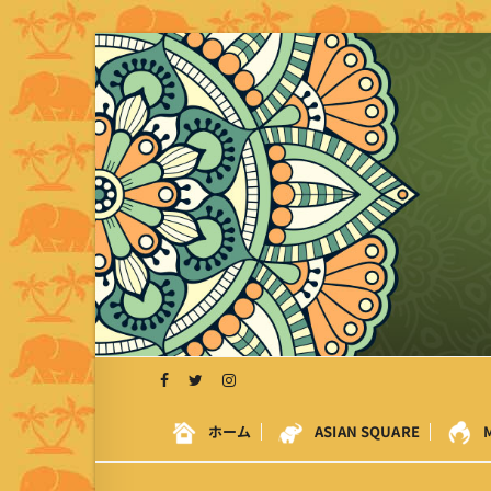
S
k
i
p
t
o
c
o
n
t
e
n
t
ホーム
ASIAN SQUARE