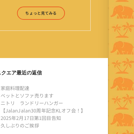
ったり来たりしながら「お気楽」をモ
ットーに鼻くそほじりながらやってま
ちょっと見てみる
す。 山森 淳（Jun Yamamori） 生年
月日 ：1959年7月4日(61才) 生ま
れ ：香港(3才まで) 育
ち ：東京杉並(西荻窪) 家
族 ：妻、長男、長女 趣
味 ：写真 スポーツ ：水泳
(浜名湾流古式泳法、競泳平泳
ぎ) テニス、スキー、ロ
スクエア最近の返信
ードバイク ソフトボー
ル KLソフトボール
家庭料理配達
「JalanJalan」「J Bothers」の監
ベットとソファ売ります
督 BKKソフトボール
ニトリ ランドリーハンガー
「おぼんこぼん 」監督 マレーシア歴：
【JalanJalan30周年記念KLオフ会！】
1991年から31年目 タイ歴 ：
2025年2月17日第1回目告知
2001年から21年目
久しぶりのご挨拶
Instagram ：”junjalan” Facebook