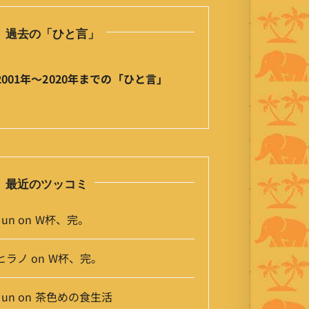
ひ
と
過去の「ひと言」
言
」
ア
2001年〜2020年までの「ひと言」
ー
カ
イ
ブ
最近のツッコミ
Jun
on
W杯、完。
ヒラノ
on
W杯、完。
Jun
on
茶色めの食生活