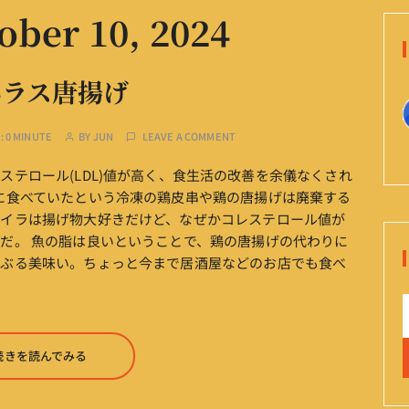
ober 10, 2024
ハラス唐揚げ
:
0 MINUTE
BY
JUN
LEAVE A COMMENT
テロール(LDL)値が高く、食生活の改善を余儀なくされ
に食べていたという冷凍の鶏皮串や鶏の唐揚げは廃棄する
オイラは揚げ物大好きだけど、なぜかコレステロール値が
だ。 魚の脂は良いということで、鶏の唐揚げの代わりに
こぶる美味い。ちょっと今まで居酒屋などのお店でも食べ
。
続きを読んでみる