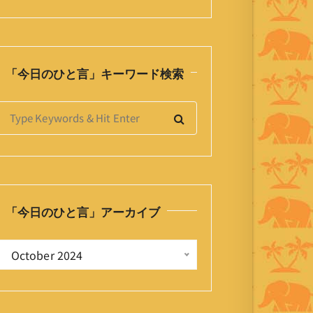
「今日のひと言」キーワード検索
S
e
a
h
「今日のひと言」アーカイブ
o
「
 October 2024 
今
日
の