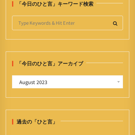
「今日のひと言」キーワード検索
S
e
a
r
c
h
「今日のひと言」アーカイブ
f
o
「
r
 August 2023 
今
:
日
の
ひ
と
過去の「ひと言」
言
」