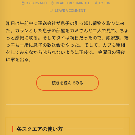
3 YEARS AGO
READ TIME:
0 MINUTE
BY
JUN
LEAVE A COMMENT
昨日は午前中に運送会社が息子の引っ越し荷物を取りに来
た。ガランとした息子の部屋をカミさんと二人で見て、ちょ
っと感慨に耽る。そしてタイは祝日だったので、娘家族、甥
っ子も一緒に息子の歓送会をやった。 そして、カブも粗相
をしてみんなから叱られないように正装で。 金曜日の深夜
に家を出る。
続きを読んでみる
各スクエアの使い方