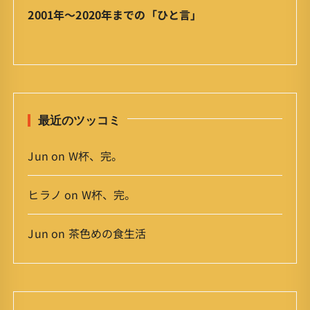
ア
2001年〜2020年までの「ひと言」
ー
カ
イ
ブ
最近のツッコミ
Jun
on
W杯、完。
ヒラノ
on
W杯、完。
Jun
on
茶色めの食生活