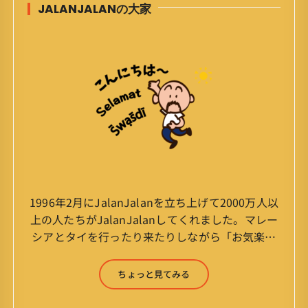
JALANJALANの大家
1996年2月にJalanJalanを立ち上げて2000万人以
上の人たちがJalanJalanしてくれました。マレー
シアとタイを行ったり来たりしながら「お気楽」
をモットーに鼻くそほじりながらやってます。 山
森 淳（Jun Yamamori） 生年月日 ：1959年
ちょっと見てみる
7月4日(61才) 生まれ ：香港(3才まで)
育ち ：東京杉並(西荻窪) 家