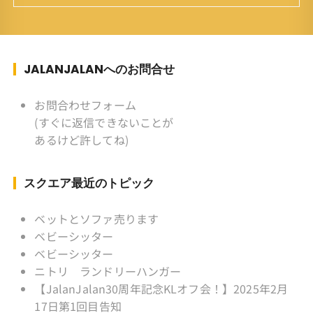
族 ：妻、長男、長女 趣味 ：写真
スポーツ ：水泳(浜名湾流古式泳法、競泳平泳
ぎ) テニス、スキー、ロードバイ
ク ソフトボール
JALANJALANへのお問合せ
KLソフトボール「JalanJalan」「J Bothers」の
監督 BKKソフトボール「おぼん
お問合わせフォーム
こぼん 」監督 マレーシア歴：1991年から31年
(すぐに返信できないことが
目 タイ歴 ：2001年から21年目
あるけど許してね)
Instagram ：”junjalan” Facebook ：”Jun
Yamamori”
スクエア最近のトピック
ベットとソファ売ります
ベビーシッター
ベビーシッター
ニトリ ランドリーハンガー
【JalanJalan30周年記念KLオフ会！】2025年2月
17日第1回目告知