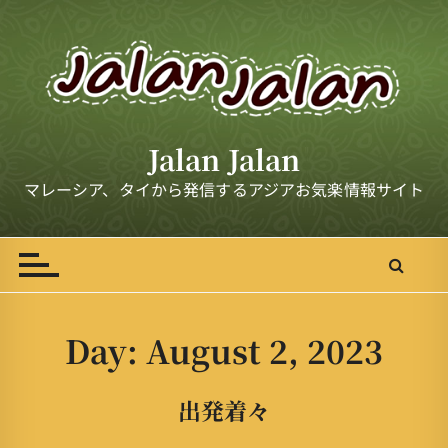
S
k
i
p
t
o
Jalan Jalan
c
o
マレーシア、タイから発信するアジアお気楽情報サイト
n
t
e
n
t
Day:
August 2, 2023
出発着々