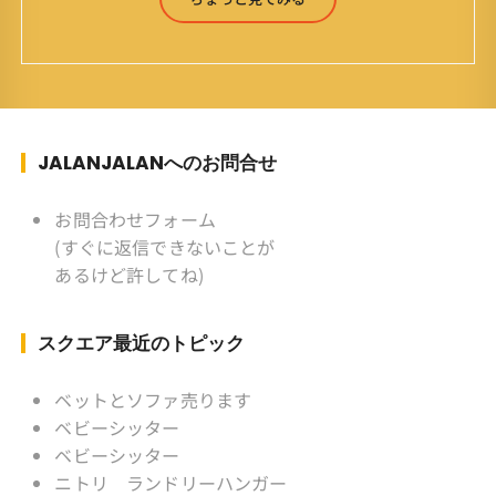
7月4日(61才) 生まれ ：香港(3才まで)
育ち ：東京杉並(西荻窪) 家
族 ：妻、長男、長女 趣味 ：写真
スポーツ ：水泳(浜名湾流古式泳法、競泳平泳
ぎ) テニス、スキー、ロードバイ
ク ソフトボール
JALANJALANへのお問合せ
KLソフトボール「JalanJalan」「J Bothers」の
監督 BKKソフトボール「おぼん
お問合わせフォーム
こぼん 」監督 マレーシア歴：1991年から31年
(すぐに返信できないことが
目 タイ歴 ：2001年から21年目
あるけど許してね)
Instagram ：”junjalan” Facebook ：”Jun
Yamamori”
スクエア最近のトピック
ベットとソファ売ります
ベビーシッター
ベビーシッター
ニトリ ランドリーハンガー