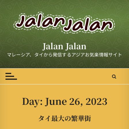
S
k
i
p
t
o
Jalan Jalan
c
o
マレーシア、タイから発信するアジアお気楽情報サイト
n
t
e
n
t
Day:
June 26, 2023
タイ最大の繁華街