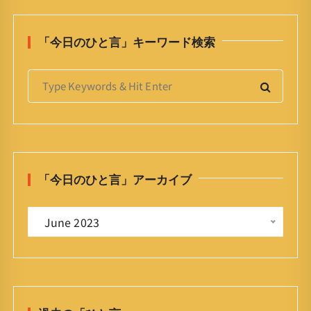
「今日のひと言」キーワード検索
S
e
a
r
c
h
「今日のひと言」アーカイブ
f
o
「
r
 June 2023 
今
:
日
の
ひ
と