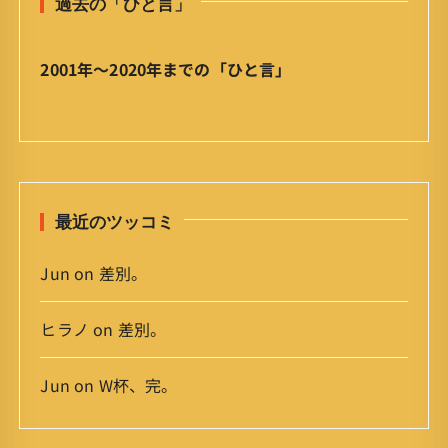
過去の「ひと言」
言
」
ア
2001年〜2020年までの「ひと言」
ー
カ
イ
ブ
最近のツッコミ
Jun
on
差別。
ヒラノ
on
差別。
Jun
on
W杯、完。