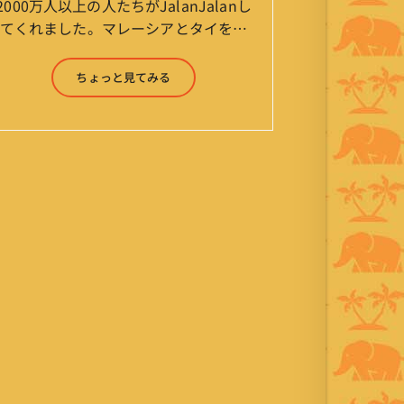
2000万人以上の人たちがJalanJalanし
てくれました。マレーシアとタイを行
ったり来たりしながら「お気楽」をモ
ットーに鼻くそほじりながらやってま
ちょっと見てみる
す。 山森 淳（Jun Yamamori） 生年
月日 ：1959年7月4日(61才) 生ま
れ ：香港(3才まで) 育
ち ：東京杉並(西荻窪) 家
族 ：妻、長男、長女 趣
味 ：写真 スポーツ ：水泳
(浜名湾流古式泳法、競泳平泳
ぎ) テニス、スキー、ロ
ードバイク ソフトボー
ル KLソフトボール
「JalanJalan」「J Bothers」の監
督 BKKソフトボール
「おぼんこぼん 」監督 マレーシア歴：
1991年から31年目 タイ歴 ：