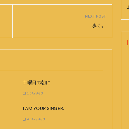
NEXT POST
歩く。
土曜日の朝に
1 DAY AGO
I AM YOUR SINGER.
4 DAYS AGO