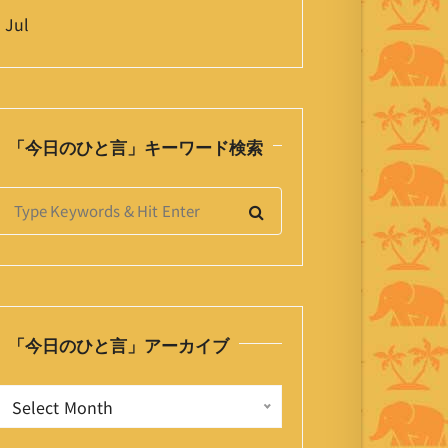
 Jul
「今日のひと言」キーワード検索
S
e
a
h
「今日のひと言」アーカイブ
o
「
Select Month
今
日