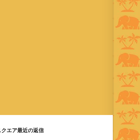
2001年から21年目
Instagram ：”junjalan” Facebook
：”Jun Yamamori”
スクエア最近の返信