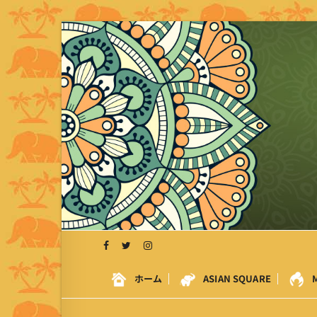
S
k
i
p
t
o
c
o
n
t
e
n
t
ホーム
ASIAN SQUARE