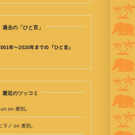
の
ひ
と
過去の「ひと言」
言
」
ア
2001年〜2020年までの「ひと言」
ー
カ
イ
ブ
最近のツッコミ
Jun
on
差別。
ヒラノ
on
差別。