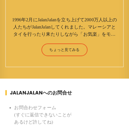
1996年2月にJalanJalanを立ち上げて2000万人以上の
人たちがJalanJalanしてくれました。マレーシアと
タイを行ったり来たりしながら「お気楽」をモッ
トーに鼻くそほじりながらやってます。 山森 淳
（Jun Yamamori） 生年月日 ：1959年7月4日(61
ちょっと見てみる
才) 生まれ ：香港(3才まで) 育
ち ：東京杉並(西荻窪) 家族 ：
妻、長男、長女 趣味 ：写真 スポー
ツ ：水泳(浜名湾流古式泳法、競泳平泳
ぎ) テニス、スキー、ロードバイ
JALANJALANへのお問合せ
ク ソフトボール
KLソフトボール「JalanJalan」「J Bothers」の監
督 BKKソフトボール「おぼんこ
お問合わせフォーム
ぼん 」監督 マレーシア歴：1991年から31年目 タ
(すぐに返信できないことが
イ歴 ：2001年から21年目
あるけど許してね)
Instagram ：”junjalan” Facebook ：”Jun