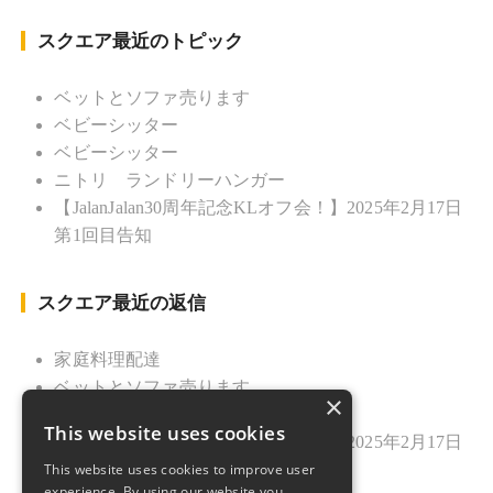
Yamamori”
スクエア最近のトピック
ベットとソファ売ります
ベビーシッター
ベビーシッター
ニトリ ランドリーハンガー
【JalanJalan30周年記念KLオフ会！】2025年2月17日
第1回目告知
スクエア最近の返信
家庭料理配達
ベットとソファ売ります
×
ニトリ ランドリーハンガー
This website uses cookies
【JalanJalan30周年記念KLオフ会！】2025年2月17日
This website uses cookies to improve user
第1回目告知
experience. By using our website you