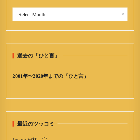
o
「
r
Select Month
今
:
日
の
ひ
と
過去の「ひと言」
言
」
ア
2001年〜2020年までの「ひと言」
ー
カ
イ
ブ
最近のツッコミ
Jun
on
W杯、完。