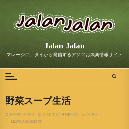
S
k
i
p
t
o
Jalan Jalan
c
o
マレーシア、タイから発信するアジアお気楽情報サイト
n
t
e
n
t
野菜スープ生活
9 MONTHS AGO
READ TIME:
0 MINUTE
BY
JUN
LEAVE A COMMENT