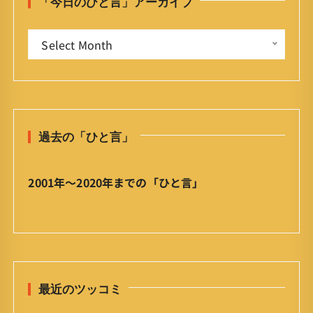
「今日のひと言」アーカイブ
f
o
「
r
Select Month
今
:
日
の
ひ
と
過去の「ひと言」
言
」
ア
2001年〜2020年までの「ひと言」
ー
カ
イ
ブ
最近のツッコミ