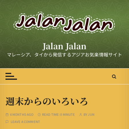
S
k
i
p
t
o
Jalan Jalan
c
o
マレーシア、タイから発信するアジアお気楽情報サイト
n
t
e
n
t
週末からのいろいろ
6 MONTHS AGO
READ TIME:
0 MINUTE
BY
JUN
LEAVE A COMMENT