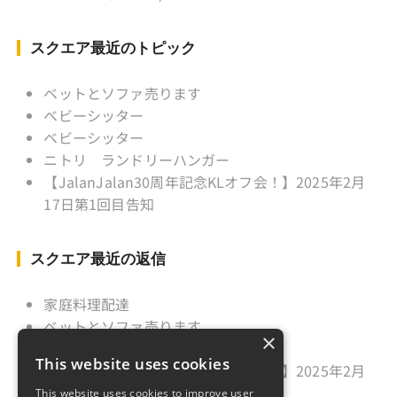
Instagram ：”junjalan” Facebook ：”Jun
Yamamori”
スクエア最近のトピック
ベットとソファ売ります
ベビーシッター
ベビーシッター
ニトリ ランドリーハンガー
【JalanJalan30周年記念KLオフ会！】2025年2月
17日第1回目告知
スクエア最近の返信
家庭料理配達
ベットとソファ売ります
×
ニトリ ランドリーハンガー
This website uses cookies
【JalanJalan30周年記念KLオフ会！】2025年2月
17日第1回目告知
This website uses cookies to improve user