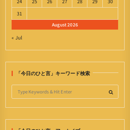
24
25
26
27
28
29
30
31
August 2026
« Jul
「今日のひと言」キーワード検索
S
e
a
r
c
h