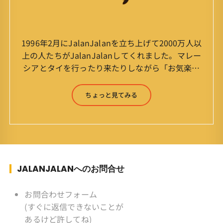
1996年2月にJalanJalanを立ち上げて2000万人以
上の人たちがJalanJalanしてくれました。マレー
シアとタイを行ったり来たりしながら「お気楽」
をモットーに鼻くそほじりながらやってます。 山
森 淳（Jun Yamamori） 生年月日 ：1959年
ちょっと見てみる
7月4日(61才) 生まれ ：香港(3才まで)
育ち ：東京杉並(西荻窪) 家
族 ：妻、長男、長女 趣味 ：写真
スポーツ ：水泳(浜名湾流古式泳法、競泳平泳
ぎ) テニス、スキー、ロードバイ
ク ソフトボール
JALANJALANへのお問合せ
KLソフトボール「JalanJalan」「J Bothers」の
監督 BKKソフトボール「おぼん
お問合わせフォーム
こぼん 」監督 マレーシア歴：1991年から31年
(すぐに返信できないことが
目 タイ歴 ：2001年から21年目
あるけど許してね)