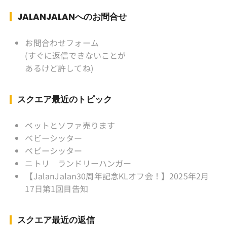
ぎ) テニス、スキー、ロードバイ
ク ソフトボール
JALANJALANへのお問合せ
KLソフトボール「JalanJalan」「J Bothers」の
監督 BKKソフトボール「おぼん
お問合わせフォーム
こぼん 」監督 マレーシア歴：1991年から31年
(すぐに返信できないことが
目 タイ歴 ：2001年から21年目
あるけど許してね)
Instagram ：”junjalan” Facebook ：”Jun
Yamamori”
スクエア最近のトピック
ベットとソファ売ります
ベビーシッター
ベビーシッター
ニトリ ランドリーハンガー
【JalanJalan30周年記念KLオフ会！】2025年2月
17日第1回目告知
スクエア最近の返信