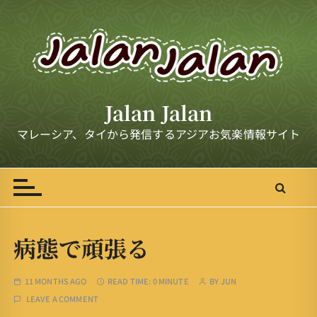
S
k
i
p
t
o
Jalan Jalan
c
o
マレーシア、タイから発信するアジアお気楽情報サイト
n
t
e
n
t
病態で頑張る
11 MONTHS AGO
READ TIME:
0 MINUTE
BY
JUN
LEAVE A COMMENT