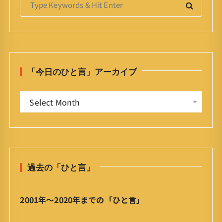
e
a
r
c
h
「今日のひと言」アーカイブ
f
o
「
r
Select Month
今
:
日
の
ひ
と
過去の「ひと言」
言
」
ア
2001年〜2020年までの「ひと言」
ー
カ