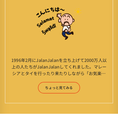
1996年2月にJalanJalanを立ち上げて2000万人以
上の人たちがJalanJalanしてくれました。マレー
シアとタイを行ったり来たりしながら「お気楽」
をモットーに鼻くそほじりながらやってます。 山
森 淳（Jun Yamamori） 生年月日 ：1959年
ちょっと見てみる
7月4日(61才) 生まれ ：香港(3才まで)
育ち ：東京杉並(西荻窪) 家
族 ：妻、長男、長女 趣味 ：写真
スポーツ ：水泳(浜名湾流古式泳法、競泳平泳