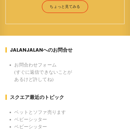
（Jun Yamamori） 生年月日 ：1959年7月4日(61
ちょっと見てみる
才) 生まれ ：香港(3才まで) 育
ち ：東京杉並(西荻窪) 家族 ：
妻、長男、長女 趣味 ：写真 スポー
ツ ：水泳(浜名湾流古式泳法、競泳平泳
ぎ) テニス、スキー、ロードバイ
JALANJALANへのお問合せ
ク ソフトボール
KLソフトボール「JalanJalan」「J Bothers」の監
督 BKKソフトボール「おぼんこ
お問合わせフォーム
ぼん 」監督 マレーシア歴：1991年から31年目 タ
(すぐに返信できないことが
イ歴 ：2001年から21年目
あるけど許してね)
Instagram ：”junjalan” Facebook ：”Jun
Yamamori”
スクエア最近のトピック
ベットとソファ売ります
ベビーシッター
ベビーシッター