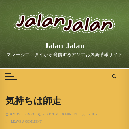
S
k
i
p
t
o
Jalan Jalan
c
o
マレーシア、タイから発信するアジアお気楽情報サイト
n
t
e
n
t
気持ちは師走
9 MONTHS AGO
READ TIME:
0 MINUTE
BY
JUN
LEAVE A COMMENT