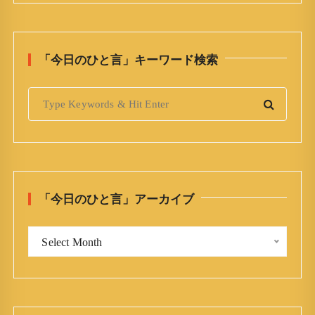
「今日のひと言」キーワード検索
S
e
a
r
c
h
「今日のひと言」アーカイブ
f
o
「
r
Select Month
今
:
日
の
ひ