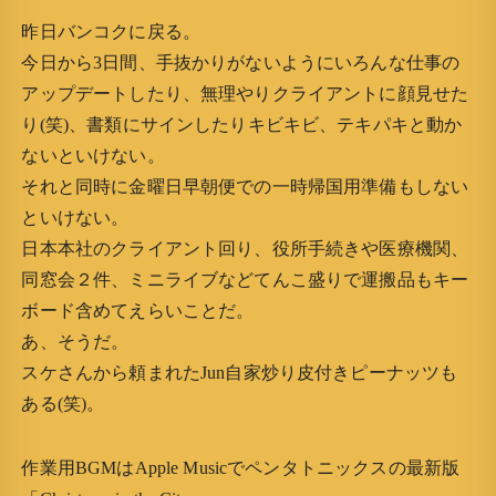
昨日バンコクに戻る。
今日から3日間、手抜かりがないようにいろんな仕事の
アップデートしたり、無理やりクライアントに顔見せた
り(笑)、書類にサインしたりキビキビ、テキパキと動か
ないといけない。
それと同時に金曜日早朝便での一時帰国用準備もしない
といけない。
日本本社のクライアント回り、役所手続きや医療機関、
同窓会２件、ミニライブなどてんこ盛りで運搬品もキー
ボード含めてえらいことだ。
あ、そうだ。
スケさんから頼まれたJun自家炒り皮付きピーナッツも
ある(笑)。
作業用BGMはApple Musicでペンタトニックスの最新版