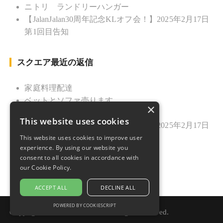
ニトリ ランドリーハンガー
【JalanJalan30周年記念KLオフ会！】2025年2月17日
第1回目告知
スクエア最近の返信
家庭料理配達
ベットとソファ売ります
×
ニトリ ランドリーハンガー
This website uses cookies
【JalanJalan30周年記念KLオフ会！】2025年2月17日
This website uses cookies to improve user
第1回目告知
experience. By using our website you
久しぶりのご挨拶
consent to all cookies in accordance with
our Cookie Policy.
ACCEPT ALL
DECLINE ALL
POWERED BY COOKIESCRIPT
Copyright © 2021 Jalan Jalan. All rights reserved.