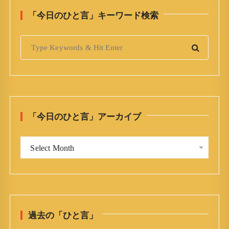
「今日のひと言」キーワード検索
S
e
a
r
c
h
「今日のひと言」アーカイブ
f
o
「
r
Select Month
今
:
日
の
ひ
と
過去の「ひと言」
言