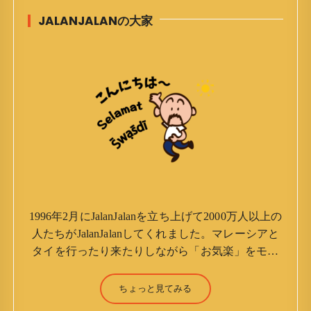
JALANJALANの大家
1996年2月にJalanJalanを立ち上げて2000万人以上の
人たちがJalanJalanしてくれました。マレーシアと
タイを行ったり来たりしながら「お気楽」をモッ
トーに鼻くそほじりながらやってます。 山森 淳
（Jun Yamamori） 生年月日 ：1959年7月4日(61
ちょっと見てみる
才) 生まれ ：香港(3才まで) 育