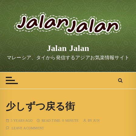
S
k
i
p
t
o
Jalan Jalan
c
o
マレーシア、タイから発信するアジアお気楽情報サイト
n
t
e
n
t
少しずつ戻る街
5 YEARS AGO
READ TIME:
0 MINUTE
BY
JUN
LEAVE A COMMENT