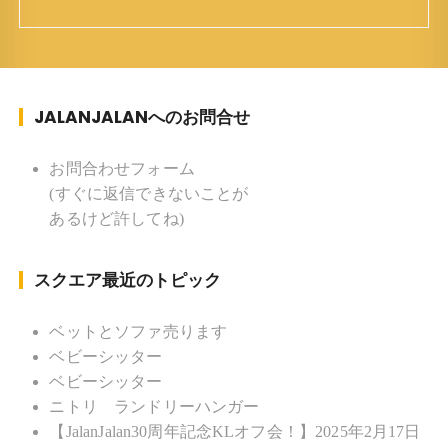
ち ：東京杉並(西荻窪) 家族 ：
妻、長男、長女 趣味 ：写真 スポー
ツ ：水泳(浜名湾流古式泳法、競泳平泳
ぎ) テニス、スキー、ロードバイ
JALANJALANへのお問合せ
ク ソフトボール
KLソフトボール「JalanJalan」「J Bothers」の監
督 BKKソフトボール「おぼんこ
お問合わせフォーム
ぼん 」監督 マレーシア歴：1991年から31年目 タ
(すぐに返信できないことが
イ歴 ：2001年から21年目
あるけど許してね)
Instagram ：”junjalan” Facebook ：”Jun
Yamamori”
スクエア最近のトピック
ベットとソファ売ります
ベビーシッター
ベビーシッター
ニトリ ランドリーハンガー
【JalanJalan30周年記念KLオフ会！】2025年2月17日