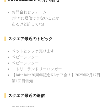
KLソフトボール「JalanJalan」「J Bothers」の監
督 BKKソフトボール「おぼんこ
お問合わせフォーム
ぼん 」監督 マレーシア歴：1991年から31年目 タ
(すぐに返信できないことが
イ歴 ：2001年から21年目
あるけど許してね)
Instagram ：”junjalan” Facebook ：”Jun
Yamamori”
スクエア最近のトピック
ベットとソファ売ります
ベビーシッター
ベビーシッター
ニトリ ランドリーハンガー
【JalanJalan30周年記念KLオフ会！】2025年2月17日
第1回目告知
スクエア最近の返信