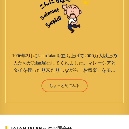
1996年2月にJalanJalanを立ち上げて2000万人以上の
人たちがJalanJalanしてくれました。マレーシアと
タイを行ったり来たりしながら「お気楽」をモッ
トーに鼻くそほじりながらやってます。 山森 淳
（Jun Yamamori） 生年月日 ：1959年7月4日(61
ちょっと見てみる
才) 生まれ ：香港(3才まで) 育
ち ：東京杉並(西荻窪) 家族 ：
妻、長男、長女 趣味 ：写真 スポー
ツ ：水泳(浜名湾流古式泳法、競泳平泳
ぎ) テニス、スキー、ロードバイ
JALANJALANへのお問合せ
ク ソフトボール