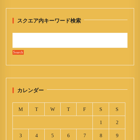
スクエア内キーワード検索
カレンダー
M
T
W
T
F
S
S
1
2
3
4
5
6
7
8
9