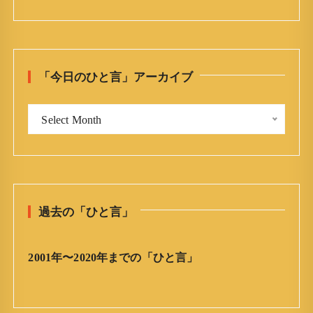
a
r
c
h
「今日のひと言」アーカイブ
f
o
「
r
Select Month
今
:
日
の
ひ
と
過去の「ひと言」
言
」
ア
2001年〜2020年までの「ひと言」
ー
カ
イ