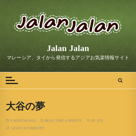
S
k
i
p
t
o
Jalan Jalan
c
o
マレーシア、タイから発信するアジアお気楽情報サイト
n
t
e
n
t
大谷の夢
9 MONTHS AGO
READ TIME:
0 MINUTE
BY
JUN
LEAVE A COMMENT