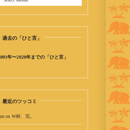
今
日
の
ひ
と
過去の「ひと言」
言
」
ア
2001年〜2020年までの「ひと言」
ー
カ
イ
ブ
最近のツッコミ
un
on
W杯、完。