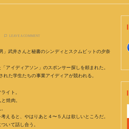
LEAVE A COMMENT
った男」武井さんと秘書のシンディとスクムビットの夕奈
た「アイディアソン」のスポンサー探しを頼まれた。
抜された学生たちの事業アイディアが競われる。
フライト。
６人と焼肉。
人。
を考えると、やはりあと４〜５人は欲しいところだ。
について話し合う。