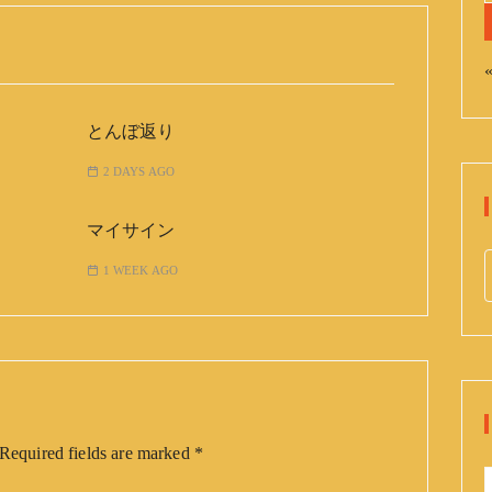
«
とんぼ返り
2 DAYS AGO
マイサイン
1 WEEK AGO
e
a
r
c
h
f
Required fields are marked
*
o
r