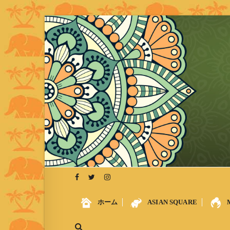
S
k
i
p
t
o
c
o
n
t
e
n
t
ホーム
ASIAN SQUARE