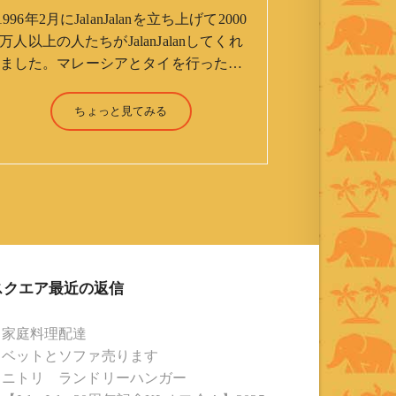
1996年2月にJalanJalanを立ち上げて2000
万人以上の人たちがJalanJalanしてくれ
ました。マレーシアとタイを行ったり
来たりしながら「お気楽」をモットー
に鼻くそほじりながらやってます。 山
ちょっと見てみる
森 淳（Jun Yamamori） 生年月
日 ：1959年7月4日(61才) 生ま
れ ：香港(3才まで) 育
ち ：東京杉並(西荻窪) 家
族 ：妻、長男、長女 趣
味 ：写真 スポーツ ：水泳
(浜名湾流古式泳法、競泳平泳
ぎ) テニス、スキー、ロ
スクエア最近の返信
ードバイク ソフトボー
ル KLソフトボール
家庭料理配達
「JalanJalan」「J Bothers」の監
ベットとソファ売ります
督 BKKソフトボール
ニトリ ランドリーハンガー
「おぼんこぼん 」監督 マレーシア歴：