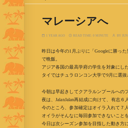
マレーシアへ
1 YEAR AGO
READ TIME:
0 MINUTE
BY
JUN
昨日は今年の1月ぶりに「Googleに勝
で晩飯。
アジア各国の最高学府の学生を対象にし
タイではチュラロンコン大学で9月に選
今朝は早起きしてクアラルンプールへの
夜は、JalanJalan再結成に向けて、有志
今のところ、参加確定はオイラ入れて７
オイラがそんなに毎回参加できないこと
今日は次シーズン参加を目指した動き方