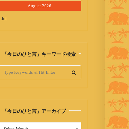
August 2026
 Jul
「今日のひと言」キーワード検索
S
「今日のひと言」アーカイブ
「
Select Month