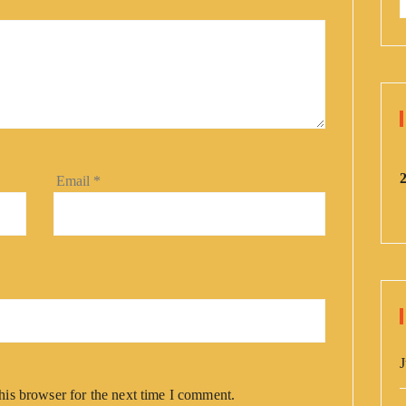
:
Email
*
J
his browser for the next time I comment.