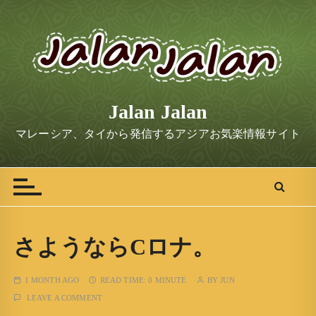
S
k
i
p
t
o
Jalan Jalan
c
o
マレーシア、タイから発信するアジアお気楽情報サイト
n
t
e
n
t
さようならCロナ。
1 MONTH AGO
READ TIME:
0 MINUTE
BY
JUN
LEAVE A COMMENT