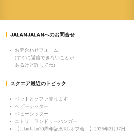
ち ：東京杉並(西荻窪) 家族 ：
妻、長男、長女 趣味 ：写真 スポー
ツ ：水泳(浜名湾流古式泳法、競泳平泳
ぎ) テニス、スキー、ロードバイ
JALANJALANへのお問合せ
ク ソフトボール
KLソフトボール「JalanJalan」「J Bothers」の監
督 BKKソフトボール「おぼんこ
お問合わせフォーム
ぼん 」監督 マレーシア歴：1991年から31年目 タ
(すぐに返信できないことが
イ歴 ：2001年から21年目
あるけど許してね)
Instagram ：”junjalan” Facebook ：”Jun
Yamamori”
スクエア最近のトピック
ベットとソファ売ります
ベビーシッター
ベビーシッター
ニトリ ランドリーハンガー
【JalanJalan30周年記念KLオフ会！】2025年2月17日