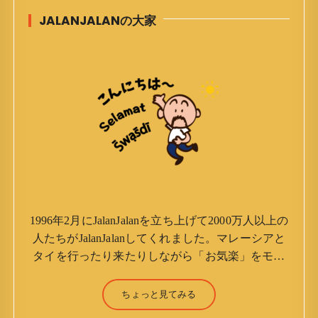
JALANJALANの大家
1996年2月にJalanJalanを立ち上げて2000万人以上の
人たちがJalanJalanしてくれました。マレーシアと
タイを行ったり来たりしながら「お気楽」をモッ
トーに鼻くそほじりながらやってます。 山森 淳
（Jun Yamamori） 生年月日 ：1959年7月4日(61
ちょっと見てみる
才) 生まれ ：香港(3才まで) 育