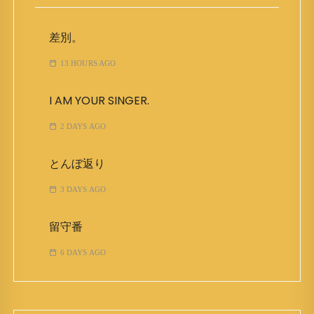
差別。
13 HOURS AGO
I AM YOUR SINGER.
2 DAYS AGO
とんぼ返り
3 DAYS AGO
留守番
6 DAYS AGO