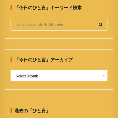
「今日のひと言」キーワード検索
S
e
a
r
c
h
「今日のひと言」アーカイブ
f
o
「
r
Select Month
今
:
日
の
ひ
と
過去の「ひと言」
言