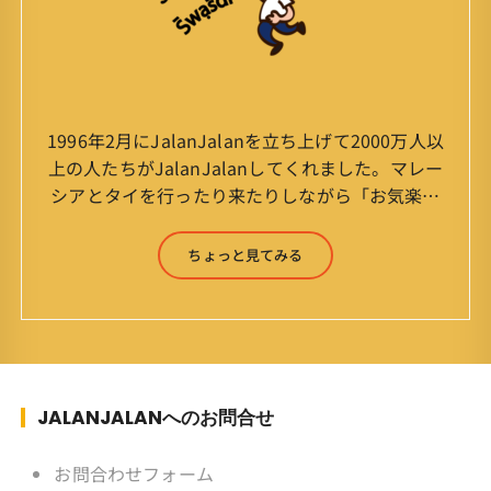
1996年2月にJalanJalanを立ち上げて2000万人以
上の人たちがJalanJalanしてくれました。マレー
シアとタイを行ったり来たりしながら「お気楽」
をモットーに鼻くそほじりながらやってます。 山
森 淳（Jun Yamamori） 生年月日 ：1959年
ちょっと見てみる
7月4日(61才) 生まれ ：香港(3才まで)
育ち ：東京杉並(西荻窪) 家
族 ：妻、長男、長女 趣味 ：写真
スポーツ ：水泳(浜名湾流古式泳法、競泳平泳
ぎ) テニス、スキー、ロードバイ
ク ソフトボール
JALANJALANへのお問合せ
KLソフトボール「JalanJalan」「J Bothers」の
監督 BKKソフトボール「おぼん
お問合わせフォーム