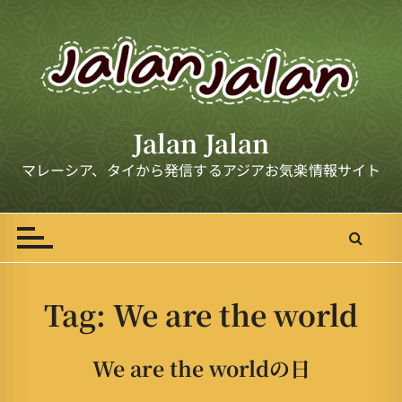
S
k
i
p
t
o
Jalan Jalan
c
o
マレーシア、タイから発信するアジアお気楽情報サイト
n
t
e
n
t
Tag:
We are the world
We are the worldの日