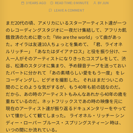
3 YEARS AGO
READ TIME:
0 MINUTE
BY
JUN
LEAVE A COMMENT
まだ20代の頃、アメリカにいるスターアーティスト達が一つ
のレコーディングスタジオに一夜だけ集結して、アフリカ飢
餓救済のために歌った「We are the world」って曲があっ
た。オイラは友達10人ちょっとを集めて、「君、ライオネ
ルリッチー」「あなたはダイアナロス」と役を振り分け、一
人一人がそのアーティストになりきったコスプレをして、渋
谷、松濤のスタジオに集まり、予め録音テープを送っておい
たパートに分かれて 「あの素晴らしい愛をもう一度」 をレ
コーディングし、ビデオを撮影した。 それはまだついこの
間のことのような気がするが、もう40年も前の話なのだ。
だから、あの時のアーティストもみんなあれから40年の歳を
重ねているのだ。ネットフリックスであの時の映像を元に
現在のアーティスト達が振り返るドキュメンタリーをやって
いて懐かしくて観てしまった。 ライオネル・リッチー シン
ディー・ローパー ブルース・スプリングスティーン 時は、
いつの間にか流れている。