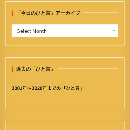
h
「今日のひと言」アーカイブ
f
o
「
r
Select Month
今
:
日
の
ひ
と
過去の「ひと言」
言
」
ア
2001年〜2020年までの「ひと言」
ー
カ
イ
ブ