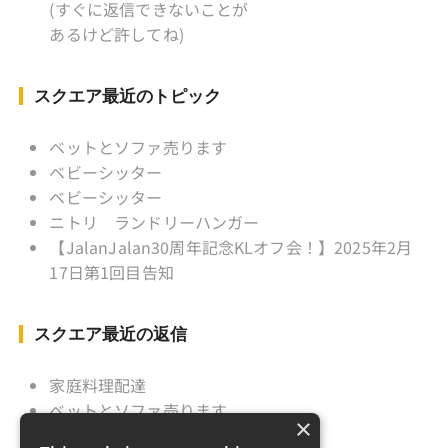
こぼん 」監督 マレーシア歴：1991年から31年
(すぐに返信できないことが
目 タイ歴 ：2001年から21年目
あるけど許してね)
Instagram ：”junjalan” Facebook ：”Jun
Yamamori”
スクエア最近のトピック
ベットとソファ売ります
ベビーシッター
ベビーシッター
ニトリ ランドリーハンガー
【JalanJalan30周年記念KLオフ会！】2025年2月
17日第1回目告知
スクエア最近の返信
家庭料理配達
ベットとソファ売ります
×
ニトリ ランドリーハンガー