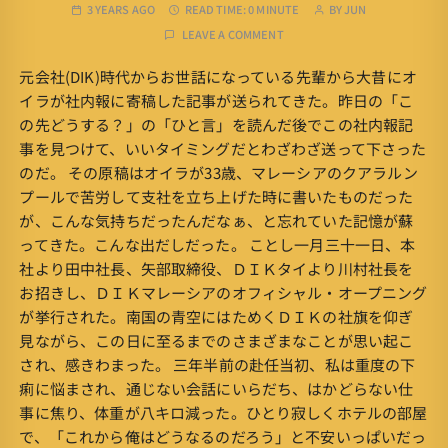
3 YEARS AGO
READ TIME:
0 MINUTE
BY
JUN
LEAVE A COMMENT
元会社(DIK)時代からお世話になっている先輩から大昔にオ
イラが社内報に寄稿した記事が送られてきた。昨日の「こ
の先どうする？」の「ひと言」を読んだ後でこの社内報記
事を見つけて、いいタイミングだとわざわざ送って下さった
のだ。 その原稿はオイラが33歳、マレーシアのクアラルン
プールで苦労して支社を立ち上げた時に書いたものだった
が、こんな気持ちだったんだなぁ、と忘れていた記憶が蘇
ってきた。こんな出だしだった。 ことし一月三十一日、本
社より田中社長、矢部取締役、ＤＩＫタイより川村社長を
お招きし、ＤＩＫマレーシアのオフィシャル・オープニング
が挙行された。南国の青空にはためくＤＩＫの社旗を仰ぎ
見ながら、この日に至るまでのさまざまなことが思い起こ
され、感きわまった。 三年半前の赴任当初、私は重度の下
痢に悩まされ、通じない会話にいらだち、はかどらない仕
事に焦り、体重が八キロ減った。ひとり寂しくホテルの部屋
で、「これから俺はどうなるのだろう」と不安いっぱいだっ