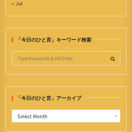
« Jul
「今日のひと言」キーワード検索
S
e
a
r
c
h
「今日のひと言」アーカイブ
f
o
「
r
Select Month
今
:
日