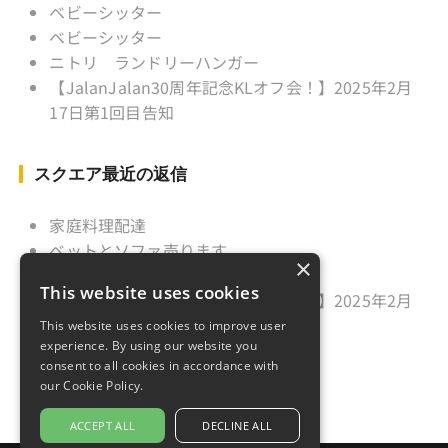
ベビーシッター
ベビーシッター
ニトリ ランドリーハンガー
【JalanJalan30周年記念KLオフ会！】2025年2月
17日第1回目告知
スクエア最近の返信
家庭料理配達
ベットとソファ売ります
×
ニトリ ランドリーハンガー
This website uses cookies
【JalanJalan30周年記念KLオフ会！】2025年2月
17日第1回目告知
This website uses cookies to improve user
experience. By using our website you
久しぶりのご挨拶
consent to all cookies in accordance with
our Cookie Policy.
ACCEPT ALL
DECLINE ALL