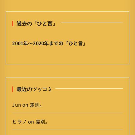
の
ひ
と
過去の「ひと言」
言
」
ア
2001年〜2020年までの「ひと言」
ー
カ
イ
ブ
最近のツッコミ
Jun
on
差別。
ヒラノ
on
差別。