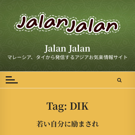
S
k
i
p
t
o
Jalan Jalan
c
o
マレーシア、タイから発信するアジアお気楽情報サイト
n
t
e
n
t
Tag:
DIK
若い自分に励まされ