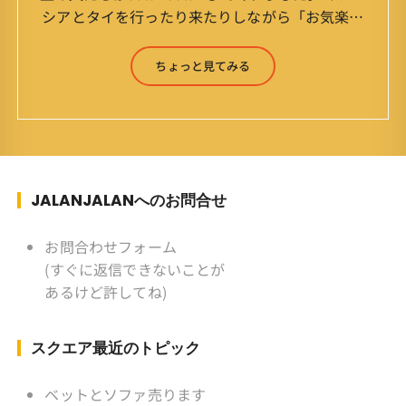
シアとタイを行ったり来たりしながら「お気楽」
をモットーに鼻くそほじりながらやってます。 山
森 淳（Jun Yamamori） 生年月日 ：1959年
ちょっと見てみる
7月4日(61才) 生まれ ：香港(3才まで)
育ち ：東京杉並(西荻窪) 家
族 ：妻、長男、長女 趣味 ：写真
スポーツ ：水泳(浜名湾流古式泳法、競泳平泳
ぎ) テニス、スキー、ロードバイ
ク ソフトボール
JALANJALANへのお問合せ
KLソフトボール「JalanJalan」「J Bothers」の
監督 BKKソフトボール「おぼん
お問合わせフォーム
こぼん 」監督 マレーシア歴：1991年から31年
(すぐに返信できないことが
目 タイ歴 ：2001年から21年目
あるけど許してね)
Instagram ：”junjalan” Facebook ：”Jun
Yamamori”
スクエア最近のトピック
ベットとソファ売ります