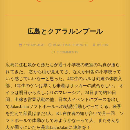
広島とクアラルンプール
2 YEARS AGO
READ TIME:
0 MINUTE
BY
JUN
2 COMMENTS
広島に住む娘から孫たちが通う小学校の教室の写真が送ら
れてきた。 窓から山が見えてさ、なんか田舎の小学校って
いう感じでいいなーと思った。4年生のハルは剣道の体験入
部、1年生のゲンは早くも来週はサッカーの試合らしい。 オ
イラは明日から久しぶりのマレーシア。24日まで約10日
間。出稼ぎ営業活動の他、日本人イベントにブースを出し
てJalanJalanソフトボールへの勧誘活動もやってくる。来季
を控えて部員はまだ4人。KL在住者の知り合いで月一回、ソ
フトボールで体動かしてみようかなーって人、またそんな
人が周りにいたら是非JalanJalanに連絡を！