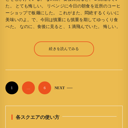
た。 とても悔しい。 リベンジに今日の朝食を近所のコーヒ
ーショップで板麺にした。 これがまた、悶絶するくらいに
美味いのよ。で、今回は慎重にも慎重を期してゆっくり食
べた。 なのに、食後に見ると、１滴飛んでいた。 悔しい。
続きを読んでみる
P
1
…
6
NEXT
o
s
t
各スクエアの使い方
s