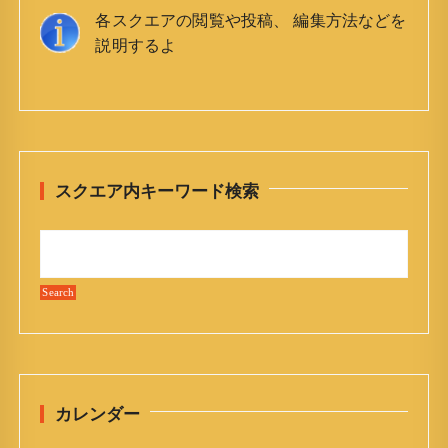
n
各スクエアの閲覧や投稿、 編集方法などを
a
説明するよ
v
i
g
a
t
スクエア内キーワード検索
i
o
n
カレンダー