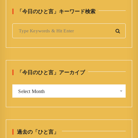
「今日のひと言」キーワード検索
S
e
a
r
c
h
「今日のひと言」アーカイブ
f
o
「
r
Select Month
今
:
日
の
ひ
と
過去の「ひと言」
言