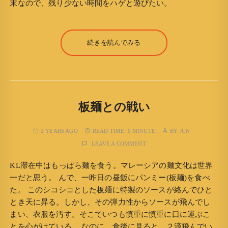
末なので、残り少ない時間をハゲと遊びたい。
続きを読んでみる
板麺との戦い
2 YEARS AGO
READ TIME:
0 MINUTE
BY
JUN
LEAVE A COMMENT
KL滞在中はもっぱら麺を食う。マレーシアの麺文化は世界
一だと思う。 んで、一昨日の昼飯にパンミー(板麺)を食べ
た。 このシコシコとした板麺に特製のソースが絡んでひと
とき天に昇る。しかし、その弾力性からソースが飛んでし
まい、衣服を汚す。そこでいつも慎重に慎重に口に運ぶこ
とを心がけている。 なのに、食後に見ると、２滴飛んでい