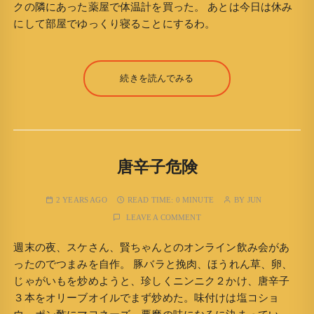
クの隣にあった薬屋で体温計を買った。 あとは今日は休み
にして部屋でゆっくり寝ることにするわ。
続きを読んでみる
唐辛子危険
2 YEARS AGO
READ TIME:
0 MINUTE
BY
JUN
LEAVE A COMMENT
週末の夜、スケさん、賢ちゃんとのオンライン飲み会があ
ったのでつまみを自作。 豚バラと挽肉、ほうれん草、卵、
じゃがいもを炒めようと、珍しくニンニク２かけ、唐辛子
３本をオリーブオイルでまず炒めた。味付けは塩コショ