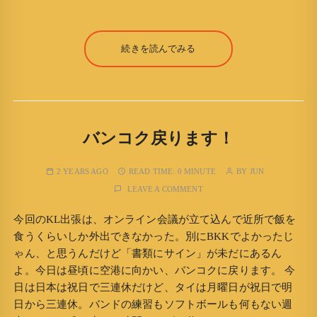
続きを読んでみる
バンコク戻ります！
2 YEARS AGO
READ TIME:
0 MINUTE
BY
JUN
LEAVE A COMMENT
今回のKL出張は、オンライン会議が立て込んで近所で飯を
食うくらいしか外出できなかった。別にBKKでよかったじ
ゃん、と思うんだけど「書類にサイン」が未だにあるん
よ。今日は昼頃に空港に向かい、バンコクに戻ります。 今
日は日本は祝日で三連休だけど、タイは月曜日が祝日で明
日から三連休。バンドの練習もソフトボールも何もない週