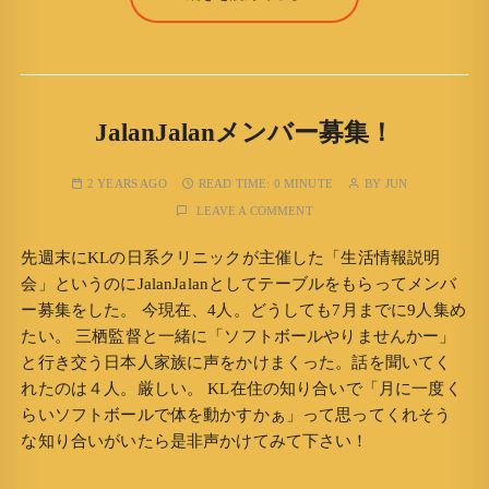
JalanJalanメンバー募集！
2 YEARS AGO
READ TIME:
0 MINUTE
BY
JUN
LEAVE A COMMENT
先週末にKLの日系クリニックが主催した「生活情報説明
会」というのにJalanJalanとしてテーブルをもらってメンバ
ー募集をした。 今現在、4人。どうしても7月までに9人集め
たい。 三栖監督と一緒に「ソフトボールやりませんかー」
と行き交う日本人家族に声をかけまくった。話を聞いてく
れたのは４人。厳しい。 KL在住の知り合いで「月に一度く
らいソフトボールで体を動かすかぁ」って思ってくれそう
な知り合いがいたら是非声かけてみて下さい！