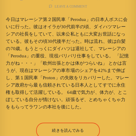
LEAVE A COMMENT
今日はマレーシア第２国民車「Perodua」の日本人ボスに会
いに行った。彼はオイラが30代前半の頃、ダイハツマレー
シアの社長をしていて、以来公私ともに大変お世話になっ
ている。彼もその頃30代後半だった。時は流れ、彼は白髪
の70歳。もうとっくにダイハツは退社して、マレーシアの
「Perodua」の重役、現役バリバリ仕事をしている。 「記憶
力がね・・・」「欧州出張とかは体がつらいね」 とかは言
うが、現在はマレーシアの車市場のシェアを42%まで伸ば
し、第１国民車「Proton」の失敗をリカバリーした。マレー
シア政府から最も信頼されている日本人としてすでに永住
権も取得して活躍している。 64歳で気力が、体力が、とこ
ぼしている自分が情けない。頑張るぞ、とめちゃくちゃ力
をもらってラワンの本社を後にした。
続きを読んでみる