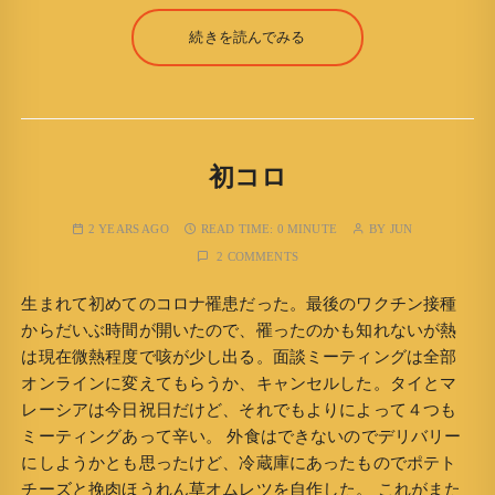
続きを読んでみる
初コロ
2 YEARS AGO
READ TIME:
0 MINUTE
BY
JUN
2 COMMENTS
生まれて初めてのコロナ罹患だった。最後のワクチン接種
からだいぶ時間が開いたので、罹ったのかも知れないが熱
は現在微熱程度で咳が少し出る。面談ミーティングは全部
オンラインに変えてもらうか、キャンセルした。タイとマ
レーシアは今日祝日だけど、それでもよりによって４つも
ミーティングあって辛い。 外食はできないのでデリバリー
にしようかとも思ったけど、冷蔵庫にあったものでポテト
チーズと挽肉ほうれん草オムレツを自作した。 これがまた