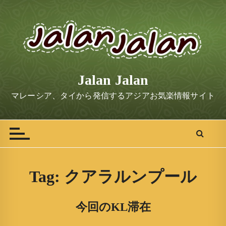
S
k
i
p
t
o
Jalan Jalan
c
o
マレーシア、タイから発信するアジアお気楽情報サイト
n
t
e
n
t
Tag:
クアラルンプール
今回のKL滞在