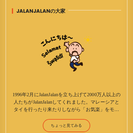
JALANJALANの大家
1996年2月にJalanJalanを立ち上げて2000万人以上の
人たちがJalanJalanしてくれました。マレーシアと
タイを行ったり来たりしながら「お気楽」をモッ
トーに鼻くそほじりながらやってます。 山森 淳
（Jun Yamamori） 生年月日 ：1959年7月4日(61
ちょっと見てみる
才) 生まれ ：香港(3才まで) 育