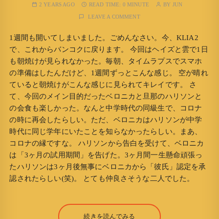
2 YEARS AGO
READ TIME:
0 MINUTE
BY
JUN
LEAVE A COMMENT
1週間も開いてしまいました。ごめんなさい。今、KLIA2
で、これからバンコクに戻ります。 今回はヘイズと雲で1日
も朝焼けが見られなかった。毎朝、タイムラプスでスマホ
の準備はしたんだけど、1週間ずっとこんな感じ。 空が晴れ
ていると朝焼けがこんな感じに見られてキレイです。 さ
て、今回のメイン目的だったベロニカと旦那のハリソンと
の会食も楽しかった。なんと中学時代の同級生で、コロナ
の時に再会したらしい。ただ、ベロニカはハリソンが中学
時代に同じ学年にいたことを知らなかったらしい。まあ、
コロナの縁ですな。 ハリソンから告白を受けて、ベロニカ
は「3ヶ月の試用期間」を告げた。3ヶ月間一生懸命頑張っ
たハリソンは3ヶ月後無事にベロニカから「彼氏」認定を承
認されたらしい(笑)。 とても仲良さそうな二人でした。
続きを読んでみる