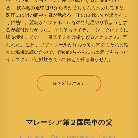
ウ、ポン酢にマヨネーズ。悪魔の味になるに決まってい
る。 飲み会の途中辺りから胃が苦しくムカムカしてきた。
深夜には指の痛みで目が覚める。手の10指の先が燃えるよ
うに熱い。翌朝がソフトボールなので無理やり寝ようとす
るが寝付けなかった。 そもそもオイラ、ニンニクはすぐに
腹を壊す。その上、唐辛子３本は多すぎるとカミさんに言
われた。 翌日、ソフトボールが終わっても胃のもたれと指
先の燃焼は続いたので、昔tomoちゃんにお土産でもらった
インスタント鮭雑炊を食べて何とか落ち着かせた。
続きを読んでみる
マレーシア第２国民車の父
2 YEARS AGO
READ TIME:
0 MINUTE
BY
JUN