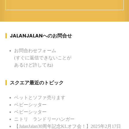
ち ：東京杉並(西荻窪) 家族 ：
妻、長男、長女 趣味 ：写真 スポー
ツ ：水泳(浜名湾流古式泳法、競泳平泳
ぎ) テニス、スキー、ロードバイ
JALANJALANへのお問合せ
ク ソフトボール
KLソフトボール「JalanJalan」「J Bothers」の監
督 BKKソフトボール「おぼんこ
お問合わせフォーム
ぼん 」監督 マレーシア歴：1991年から31年目 タ
(すぐに返信できないことが
イ歴 ：2001年から21年目
あるけど許してね)
Instagram ：”junjalan” Facebook ：”Jun
Yamamori”
スクエア最近のトピック
ベットとソファ売ります
ベビーシッター
ベビーシッター
ニトリ ランドリーハンガー
【JalanJalan30周年記念KLオフ会！】2025年2月17日