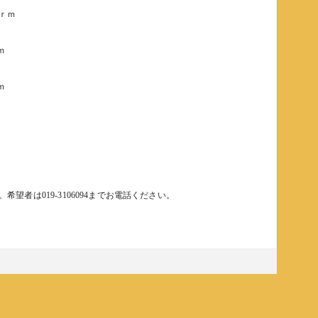
0ｒｍ
ｍ
ｍ
。希望者は019-3106094までお電話ください。