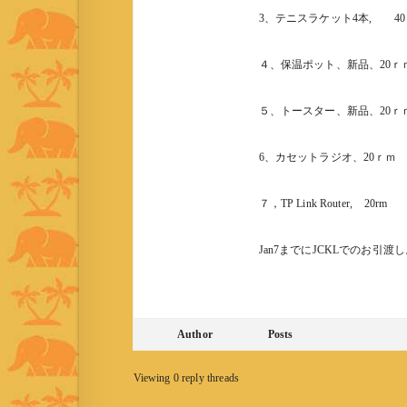
3、テニスラケット4本, 4
４、保温ポット、新品、20ｒ
５、トースター、新品、20ｒ
6、カセットラジオ、20ｒｍ
７，TP Link Router, 20rm
Jan7までにJCKLでのお引渡し
Author
Posts
Viewing 0 reply threads