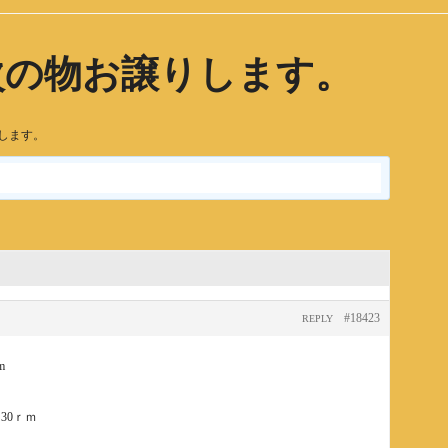
次の物お譲りします。
します。
#18423
REPLY
m
30ｒｍ