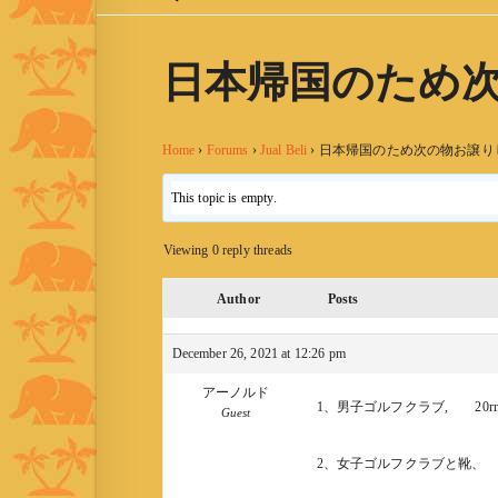
日本帰国のため
Home
›
Forums
›
Jual Beli
›
日本帰国のため次の物お譲り
This topic is empty.
Viewing 0 reply threads
Author
Posts
December 26, 2021 at 12:26 pm
アーノルド
1、男子ゴルフクラブ, 20r
Guest
2、女子ゴルフクラブと靴、 