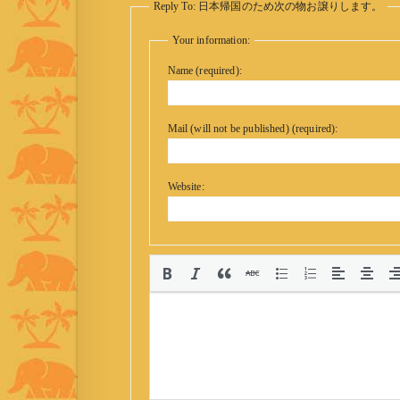
Reply To: 日本帰国のため次の物お譲りします。
Your information:
Name (required):
Mail (will not be published) (required):
Website: