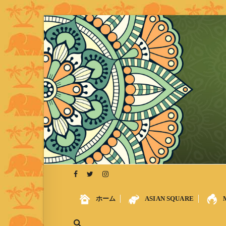
S
k
i
p
t
o
c
o
n
t
e
n
t
ホーム
ASIAN SQUARE