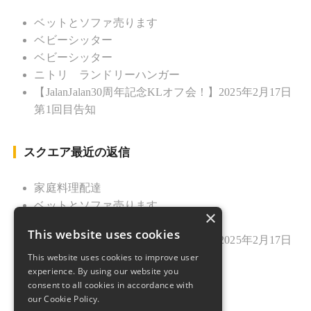
ベットとソファ売ります
ベビーシッター
ベビーシッター
ニトリ ランドリーハンガー
【JalanJalan30周年記念KLオフ会！】2025年2月17日
第1回目告知
スクエア最近の返信
家庭料理配達
ベットとソファ売ります
×
ニトリ ランドリーハンガー
This website uses cookies
【JalanJalan30周年記念KLオフ会！】2025年2月17日
This website uses cookies to improve user
第1回目告知
experience. By using our website you
久しぶりのご挨拶
consent to all cookies in accordance with
our Cookie Policy.