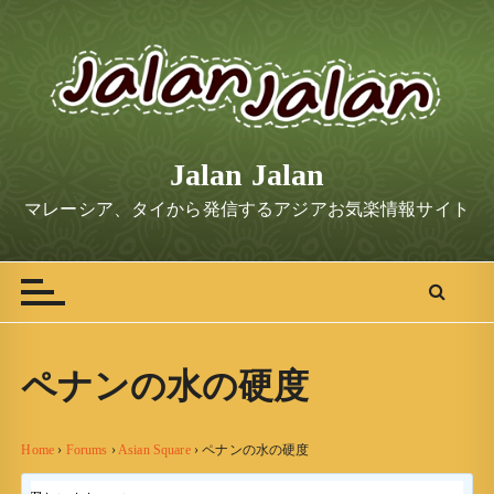
S
k
i
p
t
o
Jalan Jalan
c
o
マレーシア、タイから発信するアジアお気楽情報サイト
n
t
e
n
t
ペナンの水の硬度
Home
›
Forums
›
Asian Square
›
ペナンの水の硬度