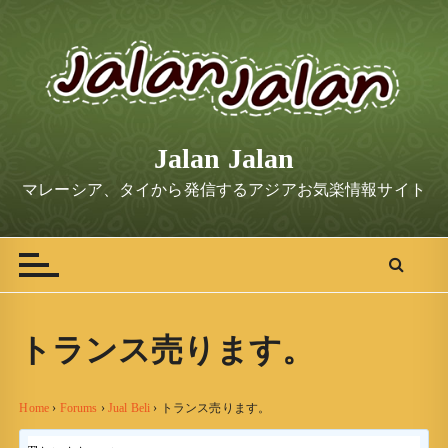
S
k
i
p
t
o
Jalan Jalan
c
o
マレーシア、タイから発信するアジアお気楽情報サイト
n
t
e
n
t
トランス売ります。
Home
›
Forums
›
Jual Beli
›
トランス売ります。