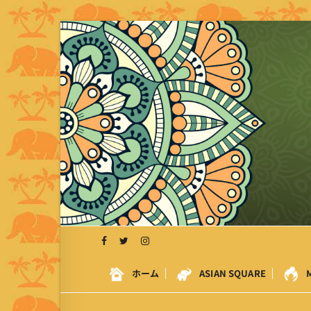
S
k
i
p
t
o
c
o
n
t
e
n
t
ホーム
ASIAN SQUARE