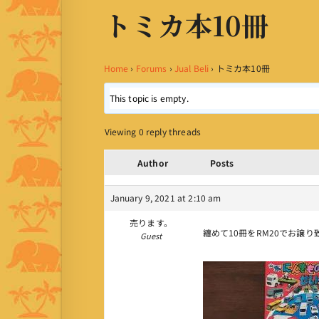
トミカ本10冊
Home
›
Forums
›
Jual Beli
›
トミカ本10冊
This topic is empty.
Viewing 0 reply threads
Author
Posts
January 9, 2021 at 2:10 am
売ります。
纏めて10冊をRM20でお譲
Guest