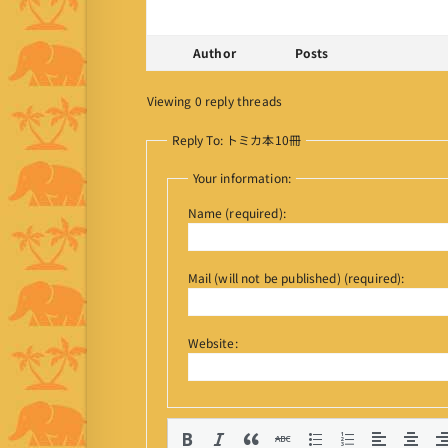
Author
Posts
Viewing 0 reply threads
Reply To: トミカ本10冊
Your information:
Name (required):
Mail (will not be published) (required):
Website: