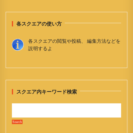
s
t
各スクエアの使い方
s
n
各スクエアの閲覧や投稿、 編集方法などを
a
説明するよ
v
i
g
a
t
スクエア内キーワード検索
i
o
n