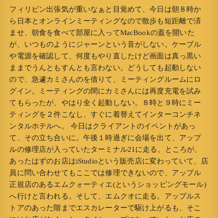
フィリピン出張気が重いなぁと目覚めて、今日は朝８時か
ら日本とオンラインミーティングなので散歩も短距離で済
ませ、朝食を食べて部屋に入ってMacBookの蓋を開いた
が、いつものようにジャーンという音がしない。ケーブル
や電源を確認して、何度もやり直したけど画面は真っ黒い
ままでうんともすんとも言わない。どうしても起動しない
ので、急遽カミさんのを借りて、ミーティングルームにロ
グイン。ミーティングの間にカミさんには再度充電を試み
てもらったが、やはり全く起動しない。８時と９時にミー
ティングを２件こなし、すぐに着替えてインターコンチネ
ンタルホテルへ。 今日はクライアントのイベントがあっ
て、その立ち合いに。午後１時過ぎに会場を出て、アップ
ルの修理店が入っていたターミナル21に走る。ところが、
あったはずのお店はiStudioという販売店に変わっていて、店
員に問い合わせてもここでは修理できないので、アップル
正規店のあるエムクォーティエ(というショッピングモール)
へ行けと言われる。そして、エムクオに走る。アップルス
トアのあった階までエスカレーターで駆け上がるも、そこ