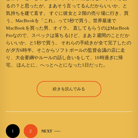
るの？と思ったが、まあそう言ってるんだからいいか、と
気持ちを建て直す。 すぐに彼女と２階の売り場に行き、買
う。MacBookを「これ」って5秒で買う。世界最速で
MacBookを買った男、オイラ。 直してもらうのはMacBook
Proなので、スペックは落ちるけど、まあ２週間のことだか
らいいか、と5秒で買う。 それらの手続きが全て完了したの
が夕方6時半。そこからソフトボールの監督会議の店に走
り、大会要綱やルールの話し合いをして、10時過ぎに帰
宅。 ほんとに、へっとへとになった1日だった。
続きを読んでみる
P
1
2
NEXT
o