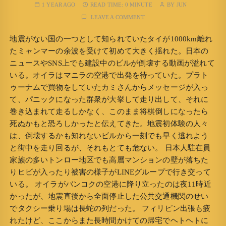
1 YEAR AGO
READ TIME:
0 MINUTE
BY
JUN
LEAVE A COMMENT
地震がない国の一つとして知られていたタイが1000km離れ
たミャンマーの余波を受けて初めて大きく揺れた。日本の
ニュースやSNS上でも建設中のビルが倒壊する動画が溢れて
いる。オイラはマニラの空港で出発を待っていた。プラト
ゥーナムで買物をしていたカミさんからメッセージが入っ
て、パニックになった群衆が大挙して走り出して、それに
巻き込まれて走るしかなく、このまま将棋倒しになったら
死ぬかもと恐ろしかったと伝えてきた。地震初体験の人々
は、倒壊するかも知れないビルから一刻でも早く逃れよう
と街中を走り回るが、それもとても危ない。 日本人駐在員
家族の多いトンロー地区でも高層マンションの壁が落ちた
りヒビが入ったり被害の様子がLINEグループで行き交って
いる。 オイラがバンコクの空港に降り立ったのは夜11時近
かったが、地震直後から全面停止した公共交通機関のせい
でタクシー乗り場は長蛇の列だった。 フィリピン出張も疲
れたけど、ここからまた長時間かけての帰宅でヘトヘトに