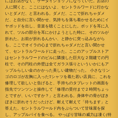
にはお店がなく、ケータイショップになっていた。お店の
人に聞くと、ここにはないよ、セントラルワードに行かな
いとダメだ、と言われる。ダメだ、ここで折れちゃダメ
だ、と自分に言い聞かせ、気持ちを落ち着かせるためにイ
ヤポッドを出し、音楽を聴くことにした。ポッドを耳に入
れて、ツルの部分を耳にかけようとした時に、そのツルが
折れた。お前が折れるんかい、と静かに突っ込みながら
も、ここでオイラの心まで折れちゃダメだと言い聞かせ
て、セントラルワールドに走った。ここのアップルストア
はセントラルワードのビルに隣接した巨大な２階建ての円
柱で、その円柱の外壁は全てガラス張りといういかにもア
ップルらしい金のかかった美しい建物だった。 小さなリン
ゴのロゴが左胸に入ったTシャツを着た若い店員に、これを
修理して欲しいと告げると、手持ちのタブレットの画面を
指先でツンツンと操作して「修理の受付まで２時間ちょっ
とですが、いいですか？」と言われる。身体中の骨がぼき
ぼきに折れそうだったけど、耐えて耐えて「待ちます」と
答えた。セントラルワールド内をぶらついて甘味屋を探
し、アップルパイを食べる。 やっぱり甘味の威力は凄く(特