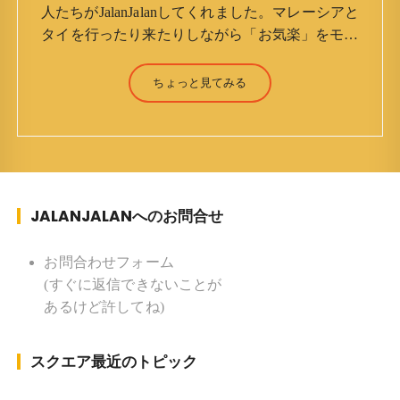
人たちがJalanJalanしてくれました。マレーシアと
タイを行ったり来たりしながら「お気楽」をモッ
トーに鼻くそほじりながらやってます。 山森 淳
（Jun Yamamori） 生年月日 ：1959年7月4日(61
ちょっと見てみる
才) 生まれ ：香港(3才まで) 育
ち ：東京杉並(西荻窪) 家族 ：
妻、長男、長女 趣味 ：写真 スポー
ツ ：水泳(浜名湾流古式泳法、競泳平泳
ぎ) テニス、スキー、ロードバイ
JALANJALANへのお問合せ
ク ソフトボール
KLソフトボール「JalanJalan」「J Bothers」の監
督 BKKソフトボール「おぼんこ
お問合わせフォーム
ぼん 」監督 マレーシア歴：1991年から31年目 タ
(すぐに返信できないことが
イ歴 ：2001年から21年目
あるけど許してね)
Instagram ：”junjalan” Facebook ：”Jun
Yamamori”
スクエア最近のトピック