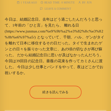
1 YEAR AGO
READ TIME:
0 MINUTE
BY
JUN
LEAVE A COMMENT
今日は、結婚記念日。去年はどう過ごしたんだろうと思っ
て、1年前の「ひと言」を見たら、 離れる日
(https://www.junmas.com/%e9%9b%a2%e3%82%8c%e3%82
%8b%e6%97%a5/) となっていて、千朝、ハル、ゲンがタイ
を離れて日本に移住するその日だった。タイで生まれたゲ
ンとの日々を振りかった文章に、あの頃の切なさが再び蘇
った。 だから結婚記念日に思いが及ばなかったんだろう。
今回は39回目の記念日。薔薇の花束を作ってカミさんに渡
した。 今日は少し仕事とバンドをやって、夜はどこかでお
祝いするか。
続きを読んでみる