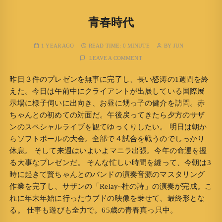
青春時代
1 YEAR AGO
READ TIME:
0 MINUTE
BY
JUN
LEAVE A COMMENT
昨日３件のプレゼンを無事に完了し、長い怒涛の1週間を終
えた。今日は午前中にクライアントが出展している国際展
示場に様子伺いに出向き、お昼に甥っ子の健介を訪問。赤
ちゃんとの初めての対面だ。午後戻ってきたら夕方のサザ
ンのスペシャルライブを観てゆっくりしたい。 明日は朝か
らソフトボールの大会。全部で４試合を戦うのでしっかり
休息。 そして来週はいよいよマニラ出張。今年の命運を握
る大事なプレゼンだ。 そんな忙しい時間を縫って、今朝は3
時に起きて賢ちゃんとのバンドの演奏音源のマスタリング
作業を完了し、サザンの「Relay~杜の詩」の演奏が完成。こ
れに年末年始に行ったウブドの映像を乗せて、最終形とな
る。 仕事も遊びも全力で。65歳の青春真っ只中。