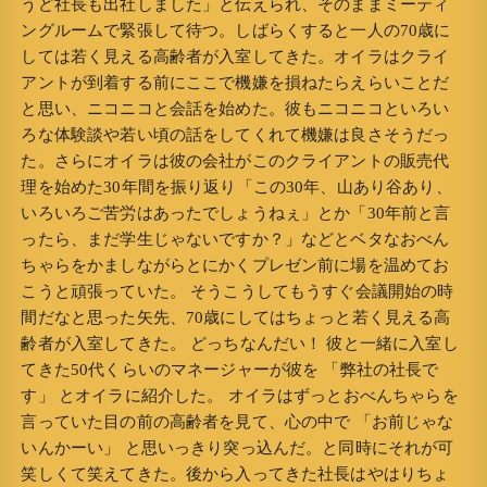
うど社長も出社しました」と伝えられ、そのままミーティ
ングルームで緊張して待つ。しばらくすると一人の70歳に
しては若く見える高齢者が入室してきた。オイラはクライ
アントが到着する前にここで機嫌を損ねたらえらいことだ
と思い、ニコニコと会話を始めた。彼もニコニコといろい
ろな体験談や若い頃の話をしてくれて機嫌は良さそうだっ
た。さらにオイラは彼の会社がこのクライアントの販売代
理を始めた30年間を振り返り「この30年、山あり谷あり、
いろいろご苦労はあったでしょうねぇ」とか「30年前と言
ったら、まだ学生じゃないですか？」などとベタなおべん
ちゃらをかましながらとにかくプレゼン前に場を温めてお
こうと頑張っていた。 そうこうしてもうすぐ会議開始の時
間だなと思った矢先、70歳にしてはちょっと若く見える高
齢者が入室してきた。 どっちなんだい！ 彼と一緒に入室し
てきた50代くらいのマネージャーが彼を 「弊社の社長で
す」 とオイラに紹介した。 オイラはずっとおべんちゃらを
言っていた目の前の高齢者を見て、心の中で 「お前じゃな
いんかーい」 と思いっきり突っ込んだ。と同時にそれが可
笑しくて笑えてきた。後から入ってきた社長はやはりちょ