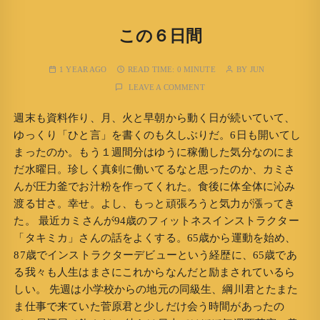
この６日間
1 YEAR AGO
READ TIME:
0 MINUTE
BY
JUN
LEAVE A COMMENT
週末も資料作り、月、火と早朝から動く日が続いていて、
ゆっくり「ひと言」を書くのも久しぶりだ。6日も開いてし
まったのか。もう１週間分はゆうに稼働した気分なのにま
だ水曜日。珍しく真剣に働いてるなと思ったのか、カミさ
んが圧力釜でお汁粉を作ってくれた。食後に体全体に沁み
渡る甘さ。幸せ。よし、もっと頑張ろうと気力が漲ってき
た。 最近カミさんが94歳のフィットネスインストラクター
「タキミカ」さんの話をよくする。65歳から運動を始め、
87歳でインストラクターデビューという経歴に、65歳であ
る我々も人生はまさにこれからなんだと励まされているら
しい。 先週は小学校からの地元の同級生、綱川君とたまた
ま仕事で来ていた菅原君と少しだけ会う時間があったの