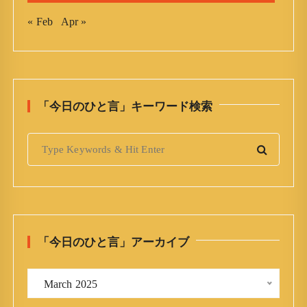
« Feb
Apr »
「今日のひと言」キーワード検索
S
e
a
r
c
h
「今日のひと言」アーカイブ
f
o
「
r
 March 2025 
今
: