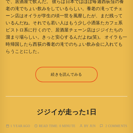
で、居酒屋で飲んだ。 彼らは日本ではほぼ毎週西荻窪の養
老の滝でちょい飲みをしているらしい。養老の滝ってチェ
ーン店はオイラが学生の頃一世を風靡したが、まだ残って
いるんだね。それでも若い人はもう少し小洒落たカフェ系
ビストロ系に行くので、居酒屋チェーン店はジジイたちの
溜まり場らしい。きっと安心するんだよね(笑)。 オイラも一
時帰国したら西荻の養老の滝でのちょい飲み会に入れても
らうことにした。
続きを読んでみる
ジジイが走った1日
1 YEAR AGO
READ TIME:
0 MINUTE
BY
JUN
2 COMMENTS