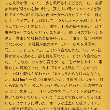
っと貫禄が優っていて、少し気圧されるほどだった。 会議
参加者が揃うのを待つ時間。真ん中の青いシャツの方が社
長でオイラの目の前の水色ボーダーの方がフェイク。 ほど
なくクライアントも到着して、10人ちょっとを相手にオイ
ラはプレゼンを開始した。 時折、社長の様子を伺い、頑固
虫を拗らせてないかどうか気を遣う。 約40分のプレゼンを
終え、緊張して社長の言葉を待った。 「誰か、質問や意見
はないのか」 と社長が他のマネージャーたちを見回す。一
同、シーンとしている。こういう会社なのだ。ワンマン社
長が全てを決める、誰も何も言わない。そういう会社なの
だ。 「じゃあ、オレから言うが、とてもわかりやすい、素
晴らしい提案だった。今まで我々も挑戦してこなかった
が、やはり時代も変わった。我々も変わらなければならな
い。私はJunと一緒に仕事がしたい。具体的にいつから、何
から始める？」 私はちょっと夢かもと思った。心の中でガ
ッツポーズをした。 オイラの横でクライアントの日本人が
驚いた顔をしていた。そして「ここまで良くやってくれま
した」とオイラに囁いた。オイラが退室した後クライアン
トと販売代理店のメンバーで直接生臭い協議を行うため、