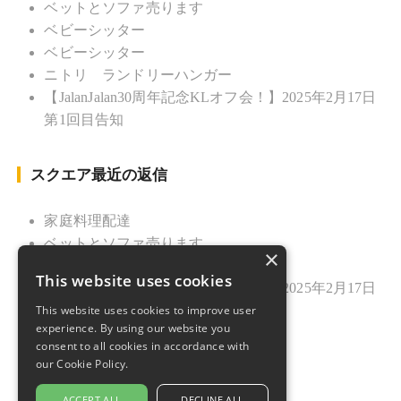
ベットとソファ売ります
ベビーシッター
ベビーシッター
ニトリ ランドリーハンガー
【JalanJalan30周年記念KLオフ会！】2025年2月17日
第1回目告知
スクエア最近の返信
家庭料理配達
ベットとソファ売ります
×
ニトリ ランドリーハンガー
This website uses cookies
【JalanJalan30周年記念KLオフ会！】2025年2月17日
This website uses cookies to improve user
第1回目告知
experience. By using our website you
久しぶりのご挨拶
consent to all cookies in accordance with
our Cookie Policy.
ACCEPT ALL
DECLINE ALL