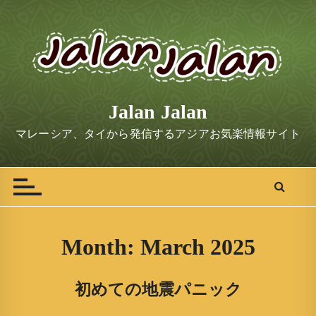
S
k
i
p
t
o
Jalan Jalan
c
o
マレーシア、タイから発信するアジアお気楽情報サイト
n
t
e
n
t
Month:
March 2025
初めての地震パニック