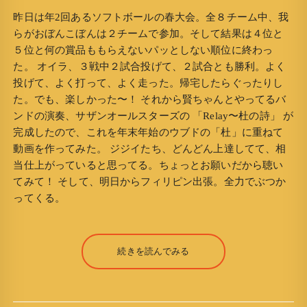
昨日は年2回あるソフトボールの春大会。全８チーム中、我
らがおぼんこぼんは２チームで参加。そして結果は４位と
５位と何の賞品ももらえないパッとしない順位に終わっ
た。 オイラ、３戦中２試合投げて、２試合とも勝利。よく
投げて、よく打って、よく走った。帰宅したらぐったりし
た。でも、楽しかった〜！ それから賢ちゃんとやってるバ
ンドの演奏、サザンオールスターズの 「Relay〜杜の詩」 が
完成したので、これを年末年始のウブドの「杜」に重ねて
動画を作ってみた。 ジジイたち、どんどん上達してて、相
当仕上がっていると思ってる。ちょっとお願いだから聴い
てみて！ そして、明日からフィリピン出張。全力でぶつか
ってくる。
続きを読んでみる