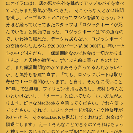
にオイラには)、店の窓から外を眺めてアップルパイを食べ
ていたらまた勇気が湧いてきた。 そこからなんとか２時間
を潰し、アップルストアに戻ってマシンを診てもらう。30
分ほど経って戻ってきたスタッフは「ロジックボードが死
んでいる」と笑顔で言った。ロジックボードはPCの脳なの
で、いわゆる脳死だ。データも戻らない。ロジックボード
の交換やらなんやらで20,000バーツ(約88,000円)。痛いーと
心の中で叫んだら、「保証期間なのでお金は一切かかりま
せんよ」と天使の微笑み。ずいぶん前に買ったものだけ
ど、まだ保証期間なのか？まあそう言ってるんだからいい
か、と気持ちを建て直す。「でも、ロジックボードは取り
寄せで１〜２週間かかります」と言う。そんなに長いこと
PC無しでは無理。フィリピン出張もあるし。資料も作んな
いといけないし。「えーー」と泣いてたら「いい方法があ
ります。好きなMacBookを今買ってください。それを使っ
てください。それで、ロジックボードが届いて交換修理が
終わったら、そのMacBooKを返却してくれれば、お金は全
額返金します」 えー！そんなことできるの？それはちょっ
と神サービスじゃないの？アップルにどんなメリットがあ