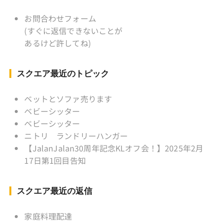
KLソフトボール「JalanJalan」「J Bothers」の
監督 BKKソフトボール「おぼん
お問合わせフォーム
こぼん 」監督 マレーシア歴：1991年から31年
(すぐに返信できないことが
目 タイ歴 ：2001年から21年目
あるけど許してね)
Instagram ：”junjalan” Facebook ：”Jun
Yamamori”
スクエア最近のトピック
ベットとソファ売ります
ベビーシッター
ベビーシッター
ニトリ ランドリーハンガー
【JalanJalan30周年記念KLオフ会！】2025年2月
17日第1回目告知
スクエア最近の返信
家庭料理配達