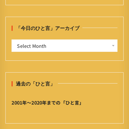
a
r
c
h
「今日のひと言」アーカイブ
f
o
「
r
Select Month
今
:
日
の
ひ
と
過去の「ひと言」
言
」
ア
2001年〜2020年までの「ひと言」
ー
カ
イ