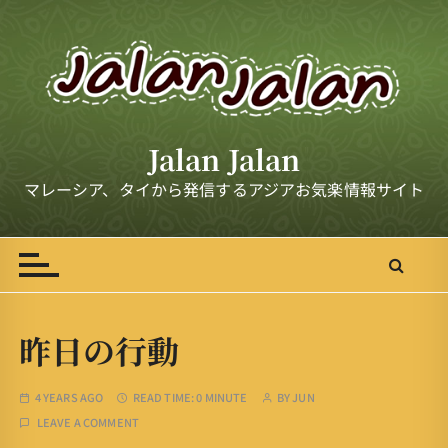
S
k
i
p
t
o
Jalan Jalan
c
o
マレーシア、タイから発信するアジアお気楽情報サイト
n
t
e
n
t
昨日の行動
4 YEARS AGO
READ TIME:
0 MINUTE
BY
JUN
LEAVE A COMMENT