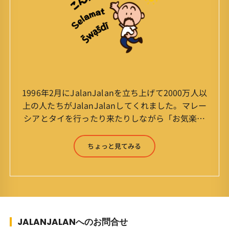
1996年2月にJalanJalanを立ち上げて2000万人以
上の人たちがJalanJalanしてくれました。マレー
シアとタイを行ったり来たりしながら「お気楽」
をモットーに鼻くそほじりながらやってます。 山
森 淳（Jun Yamamori） 生年月日 ：1959年
ちょっと見てみる
7月4日(61才) 生まれ ：香港(3才まで)
育ち ：東京杉並(西荻窪) 家
族 ：妻、長男、長女 趣味 ：写真
スポーツ ：水泳(浜名湾流古式泳法、競泳平泳
ぎ) テニス、スキー、ロードバイ
ク ソフトボール
JALANJALANへのお問合せ