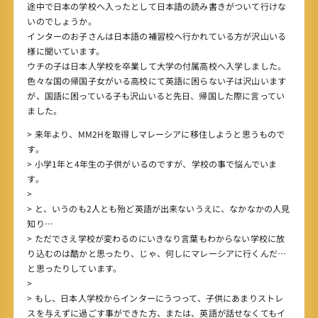
途中で日本の学校へ入ったとして日本語の読み書きがついて行けな
いのでしょうか。
インターのお子さんは日本語の補習校へ行かれている方が沢山いる
様に聞いています。
ウチの子は日本人学校を卒業して大学の付属高校へ入学しました。
色々な国の帰国子女がいる高校にて英語に困らない子は沢山います
が、国語に困っている子も沢山いると先日、帰国した際に言ってい
ました。
> 来年より、MM2Hを取得しマレーシアに移住しようと思うもので
す。
> 小学1年と4年生の子供がいるのですが、学校の事で悩んでいま
す。
>
> と、いうのも2人とも殆ど英語が出来ないうえに、なかなかの人見
知り…
> ただでさえ学校が変わるのにいきなり言葉もわからない学校に放
り込むのは酷かと思ったり、じゃ、何しにマレーシアに行くんだ…
と思ったりしています。
>
> もし、日本人学校からインターにうつって、子供にあまりストレ
スを与えずに過ごす事ができた方、または、英語が話せなくてもイ