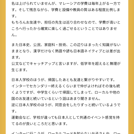
名は上げられていませんが、マレーシアの学費は毎年上がる一方で
す。そして残念ながら、学費と設備や教員の質はある程度比例しま
す。
もちろんお友達や、担任の先生は巡り合わせなので、学費が高いと
ころへ行ったから確実に楽しく過ごせるということではありませ
ん。
また日本史、公民、家庭科・技術、この辺りはまったく知識がない
ままとなり、漢字だけなく熟語や諺も日本語ネイティブとは差が出
ます。
公文などでキャッチアップと言いますが、低学年を超えると無理が
生じます。
日本人学校のほうが、帰国したあとも友達と繋がりやすいです。
インターでセカンダリー終えるくらいまで仲がよければその後も続
くようですが、中学生くらいで帰国してしまって、ローカルや他の
国のお友達と続いているという話はあまり聞きません。
逆に日本人学校のほうが、同窓会をしたりずっと続いているようで
す。
運動会など、学校が違っても日本人として共通のイベント感覚を持
てるのが良いところだと思います。
インターに行こうが、ローカルフードを知らないお子さんや、ロー