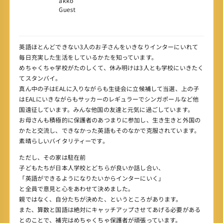
akko
Guest
英語ほとんどできない3人のお子さんをいきなりインターにいれて
毎日充実した生活をしているかたを知っています。
めちゃくちゃ学校がたのしくて、休み明けは3人とも学校にいきたく
てスタンバイ。
真ん中の子はEALに入りながらも生徒会に立候補して当選、上の子
はEALにいきながらもサッカーのレギュラーでシンガポールなど他
国遠征しています。みんな他国の友達と元気に過ごしています。
お母さんも積極的に保護者のあつまりに参加し、生き生きと外国の
かたと交流し、できなかった英語もそのなかで克服されています。
素晴らしいバイタリティーです。
ただし、その家は駐在前
子どもたちが日本人学校とどちらが良いか話し合い、
「英語ができるようになりたいからインターにいく」
と全員で意見と心をあわせて決めました。
親ではなく、自分たちが決めた、というところがあります。
また、算数と国語は絶対にキャッチアップさせてあげる必要がある
とのことで、補完はめちゃくちゃ保護者が頑張っています。