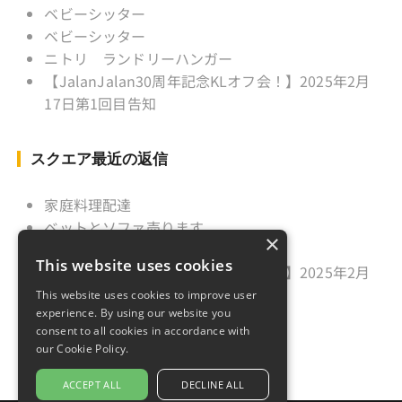
ベビーシッター
ベビーシッター
ニトリ ランドリーハンガー
【JalanJalan30周年記念KLオフ会！】2025年2月
17日第1回目告知
スクエア最近の返信
家庭料理配達
ベットとソファ売ります
×
ニトリ ランドリーハンガー
This website uses cookies
【JalanJalan30周年記念KLオフ会！】2025年2月
17日第1回目告知
This website uses cookies to improve user
experience. By using our website you
久しぶりのご挨拶
consent to all cookies in accordance with
our Cookie Policy.
ACCEPT ALL
DECLINE ALL