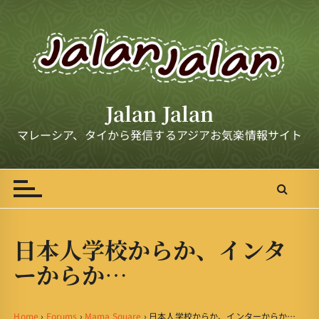
S
k
i
p
t
o
Jalan Jalan
c
o
マレーシア、タイから発信するアジアお気楽情報サイト
n
t
e
n
t
日本人学校からか、インタ
ーからか…
Home
›
Forums
›
Mama Square
›
日本人学校からか、インターからか…