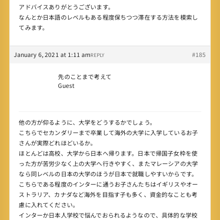
アドバイスありがとうございます。
なんとか日本語のレベルもある程度保ちつつ滞在する方法を模索し
てみます。
January 6, 2021 at 1:11 am
#185
REPLY
先のことまで考えて
Guest
他の方が仰るように、大学をどうするかでしょう。
こちらでセカンダリーまで卒業して海外の大学に入学しているお子
さんが実際どれほどいるか。
ほとんどは高校、大学から日本へ帰ります。日本で帰国子女枠を使
った方が苦労少なく上の大学へ行きやすく、またマレーシアの大学
なら同レベルの日本の大学のほうが日本で就職しやすいからです。
こちらである程度のインターに通うお子さんたちはイギリスやオー
ストラリア、カナダなど海外を目指す子も多く、資金的なことも考
慮に入れてください。
インターか日本人学校で悩んでおられるようなので、具体的な学校