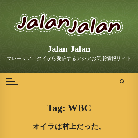
S
k
i
p
t
o
Jalan Jalan
c
o
マレーシア、タイから発信するアジアお気楽情報サイト
n
t
e
n
t
Tag:
WBC
オイラは村上だった。