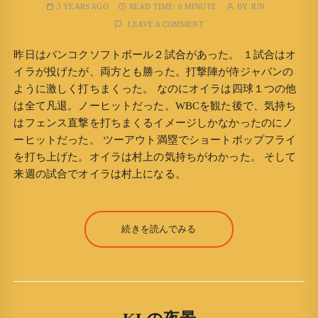
3 YEARS AGO
READ TIME:
0 MINUTE
BY
JUN
LEAVE A COMMENT
昨日はバンコクソフトボール２試合があった。 １試合はオ
イラが投げたが、両方とも勝った。打撃陣が侍ジャパンの
ように激しく打ちまくった。 なのにオイラは四球１つの他
は全て凡退。ノーヒットだった。WBCを観た後で、気持ち
はフェンス直撃を打ちまくるイメージしかなかったのにノ
ーヒットだった。 ツーアウト満塁でショートポップフライ
を打ち上げた。オイラは村上の気持ちがわかった。 そして
来週の試合でオイラは村上になる。
続きを読んでみる