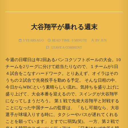
大谷翔平が暴れる週末
3 YEARS AGO
READ TIME:
0 MINUTE
BY
JUN
LEAVE A COMMENT
今週の日曜日は年2回あるバンコクソフトボールの大会。10
チームを2リーグに分けて総当たりなので、１チームが1日
４試合をこなすハードワーク。とりあえず、オイラはその
うちの２試合で先発投手を勤める予定。 そんな日程の中、
今日からWBCという素晴らしい流れ。気持ちを盛り上げに
盛り上げて、大会本番を迎えるので、スイングが大谷翔平
になってしまうだろう。 第１戦で先発大谷翔平と対戦する
ことになった中国チームの監督は、 「もし可能なら、大谷
選手が球場入りする時に、タクシーやバスが遅れてくれる
ことを願っています」 とすでに弱気(笑)。 一方、第２戦で