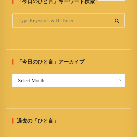
「今日のひと言」キーワード検索
S
e
a
r
c
h
「今日のひと言」アーカイブ
f
o
「
r
Select Month
今
:
日
の
ひ
と
過去の「ひと言」
言
」