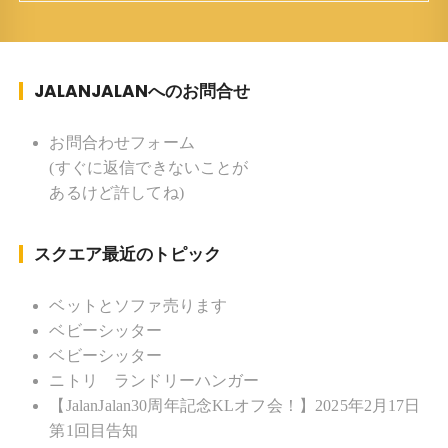
妻、長男、長女 趣味 ：写真 スポー
ツ ：水泳(浜名湾流古式泳法、競泳平泳
ぎ) テニス、スキー、ロードバイ
JALANJALANへのお問合せ
ク ソフトボール
KLソフトボール「JalanJalan」「J Bothers」の監
督 BKKソフトボール「おぼんこ
お問合わせフォーム
ぼん 」監督 マレーシア歴：1991年から31年目 タ
(すぐに返信できないことが
イ歴 ：2001年から21年目
あるけど許してね)
Instagram ：”junjalan” Facebook ：”Jun
Yamamori”
スクエア最近のトピック
ベットとソファ売ります
ベビーシッター
ベビーシッター
ニトリ ランドリーハンガー
【JalanJalan30周年記念KLオフ会！】2025年2月17日
第1回目告知