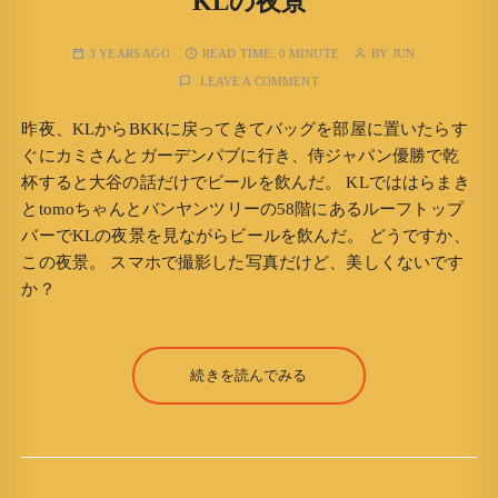
KLの夜景
3 YEARS AGO
READ TIME:
0 MINUTE
BY
JUN
LEAVE A COMMENT
昨夜、KLからBKKに戻ってきてバッグを部屋に置いたらす
ぐにカミさんとガーデンパブに行き、侍ジャパン優勝で乾
杯すると大谷の話だけでビールを飲んだ。 KLでははらまき
とtomoちゃんとバンヤンツリーの58階にあるルーフトップ
バーでKLの夜景を見ながらビールを飲んだ。 どうですか、
この夜景。 スマホで撮影した写真だけど、美しくないです
か？
続きを読んでみる