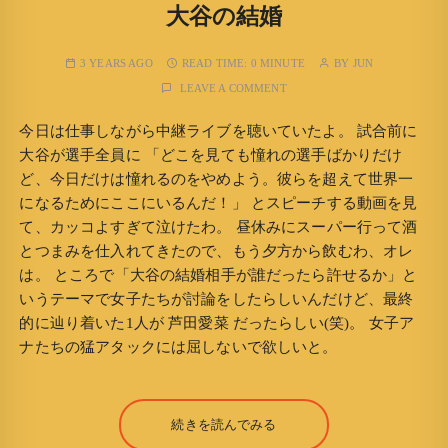
大谷の結婚
3 YEARS AGO
READ TIME:
0 MINUTE
BY
JUN
LEAVE A COMMENT
今日は仕事しながら中継ライブを聴いていたよ。 試合前に
大谷が選手全員に 「どこを見ても憧れの選手ばかりだけ
ど、今日だけは憧れるのをやめよう。彼らを超えて世界一
になるためにここにいるんだ！」 とスピーチする動画を見
て、カッコよすぎて泣けたわ。 昼休みにスーパー行って酒
とつまみを仕入れてきたので、もう夕方から飲むわ、オレ
は。 ところで「大谷の結婚相手が誰だったら許せるか」と
いうテーマで女子たちが討論をしたらしいんだけど、最終
的に辿り着いた1人が 芦田愛菜 だったらしい(笑)。 女子ア
ナたちの猛アタックには屈しないで欲しいと。
続きを読んでみる