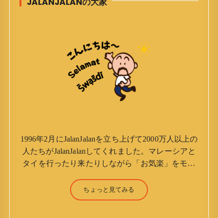
JALANJALANの大家
1996年2月にJalanJalanを立ち上げて2000万人以上の
人たちがJalanJalanしてくれました。マレーシアと
タイを行ったり来たりしながら「お気楽」をモッ
トーに鼻くそほじりながらやってます。 山森 淳
（Jun Yamamori） 生年月日 ：1959年7月4日(61
ちょっと見てみる
才) 生まれ ：香港(3才まで) 育
ち ：東京杉並(西荻窪) 家族 ：