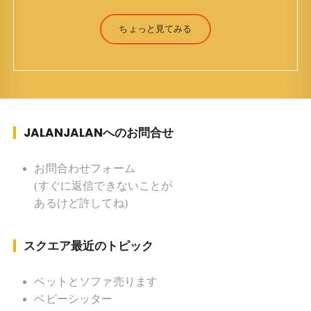
トーに鼻くそほじりながらやってます。 山森 淳
（Jun Yamamori） 生年月日 ：1959年7月4日(61
ちょっと見てみる
才) 生まれ ：香港(3才まで) 育
ち ：東京杉並(西荻窪) 家族 ：
妻、長男、長女 趣味 ：写真 スポー
ツ ：水泳(浜名湾流古式泳法、競泳平泳
ぎ) テニス、スキー、ロードバイ
JALANJALANへのお問合せ
ク ソフトボール
KLソフトボール「JalanJalan」「J Bothers」の監
督 BKKソフトボール「おぼんこ
お問合わせフォーム
ぼん 」監督 マレーシア歴：1991年から31年目 タ
(すぐに返信できないことが
イ歴 ：2001年から21年目
あるけど許してね)
Instagram ：”junjalan” Facebook ：”Jun
Yamamori”
スクエア最近のトピック
ベットとソファ売ります
ベビーシッター