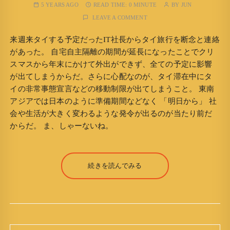
5 YEARS AGO
READ TIME:
0 MINUTE
BY
JUN
LEAVE A COMMENT
来週来タイする予定だったIT社長からタイ旅行を断念と連絡
があった。 自宅自主隔離の期間が延長になったことでクリ
スマスから年末にかけて外出ができず、全ての予定に影響
が出てしまうからだ。さらに心配なのが、タイ滞在中にタ
イの非常事態宣言などの移動制限が出てしまうこと。 東南
アジアでは日本のように準備期間などなく 「明日から」 社
会や生活が大きく変わるような発令が出るのが当たり前だ
からだ。 ま、しゃーないね。
続きを読んでみる