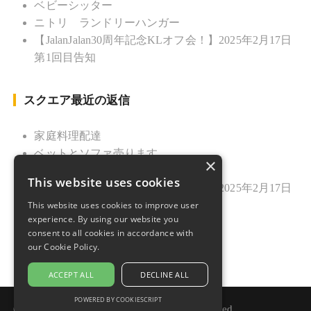
ベビーシッター
ニトリ ランドリーハンガー
【JalanJalan30周年記念KLオフ会！】2025年2月17日
第1回目告知
スクエア最近の返信
家庭料理配達
ベットとソファ売ります
×
ニトリ ランドリーハンガー
This website uses cookies
【JalanJalan30周年記念KLオフ会！】2025年2月17日
This website uses cookies to improve user
第1回目告知
experience. By using our website you
久しぶりのご挨拶
consent to all cookies in accordance with
our Cookie Policy.
ACCEPT ALL
DECLINE ALL
POWERED BY COOKIESCRIPT
Copyright © 2021 Jalan Jalan. All rights reserved.