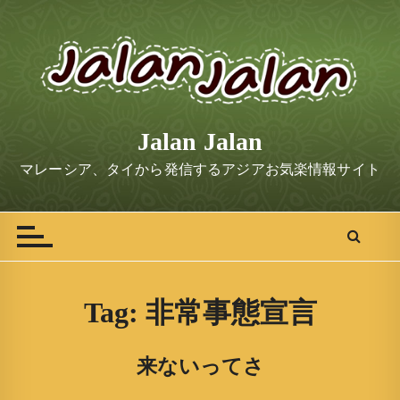
S
k
i
p
t
o
Jalan Jalan
c
o
マレーシア、タイから発信するアジアお気楽情報サイト
n
t
e
n
t
Tag:
非常事態宣言
来ないってさ