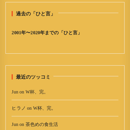
ひ
と
過去の「ひと言」
言
」
ア
2001年〜2020年までの「ひと言」
ー
カ
イ
ブ
最近のツッコミ
Jun
on
W杯、完。
ヒラノ
on
W杯、完。
Jun
on
茶色めの食生活