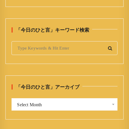
「今日のひと言」キーワード検索
S
e
a
r
c
h
「今日のひと言」アーカイブ
f
o
「
r
Select Month
今
:
日
の