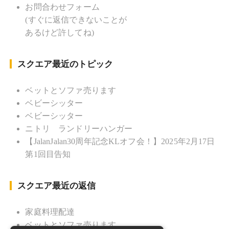
督 BKKソフトボール「おぼんこ
お問合わせフォーム
ぼん 」監督 マレーシア歴：1991年から31年目 タ
(すぐに返信できないことが
イ歴 ：2001年から21年目
あるけど許してね)
Instagram ：”junjalan” Facebook ：”Jun
Yamamori”
スクエア最近のトピック
ベットとソファ売ります
ベビーシッター
ベビーシッター
ニトリ ランドリーハンガー
【JalanJalan30周年記念KLオフ会！】2025年2月17日
第1回目告知
スクエア最近の返信
家庭料理配達
ベットとソファ売ります