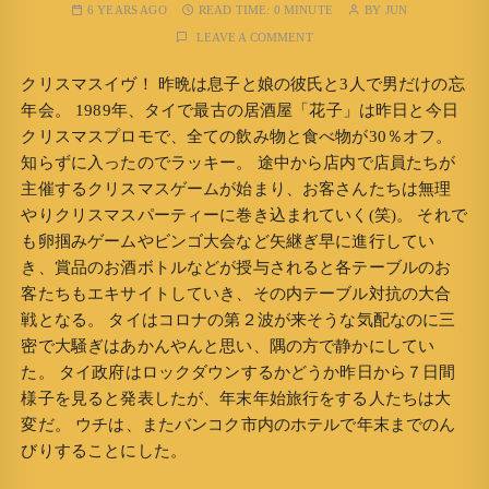
6 YEARS AGO
READ TIME:
0 MINUTE
BY
JUN
LEAVE A COMMENT
クリスマスイヴ！ 昨晩は息子と娘の彼氏と3人で男だけの忘
年会。 1989年、タイで最古の居酒屋「花子」は昨日と今日
クリスマスプロモで、全ての飲み物と食べ物が30％オフ。
知らずに入ったのでラッキー。 途中から店内で店員たちが
主催するクリスマスゲームが始まり、お客さんたちは無理
やりクリスマスパーティーに巻き込まれていく(笑)。 それで
も卵掴みゲームやビンゴ大会など矢継ぎ早に進行してい
き、賞品のお酒ボトルなどが授与されると各テーブルのお
客たちもエキサイトしていき、その内テーブル対抗の大合
戦となる。 タイはコロナの第２波が来そうな気配なのに三
密で大騒ぎはあかんやんと思い、隅の方で静かにしてい
た。 タイ政府はロックダウンするかどうか昨日から７日間
様子を見ると発表したが、年末年始旅行をする人たちは大
変だ。 ウチは、またバンコク市内のホテルで年末までのん
びりすることにした。