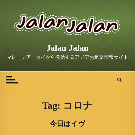
S
k
i
p
t
o
Jalan Jalan
c
o
マレーシア、タイから発信するアジアお気楽情報サイト
n
t
e
n
t
Tag:
コロナ
今日はイヴ