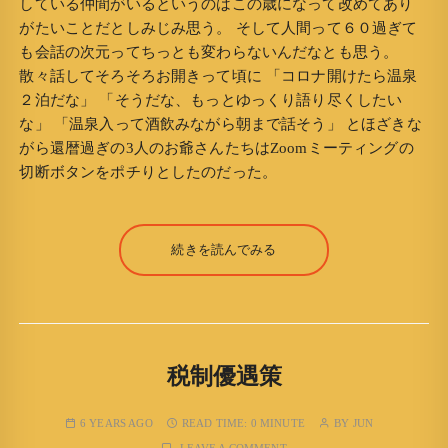
している仲間がいるというのはこの歳になって改めてあり
がたいことだとしみじみ思う。 そして人間って６０過ぎて
も会話の次元ってちっとも変わらないんだなとも思う。
散々話してそろそろお開きって頃に 「コロナ開けたら温泉
２泊だな」 「そうだな、もっとゆっくり語り尽くしたい
な」 「温泉入って酒飲みながら朝まで話そう」 とほざきな
がら還暦過ぎの3人のお爺さんたちはZoomミーティングの
切断ボタンをポチりとしたのだった。
続きを読んでみる
税制優遇策
6 YEARS AGO
READ TIME:
0 MINUTE
BY
JUN