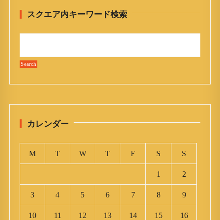
t
スクエア内キーワード検索
i
o
n
カレンダー
M
T
W
T
F
S
S
1
2
3
4
5
6
7
8
9
10
11
12
13
14
15
16