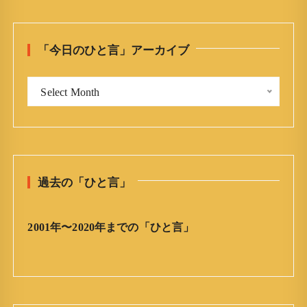
r
c
h
「今日のひと言」アーカイブ
f
o
「
r
Select Month
今
:
日
の
ひ
と
過去の「ひと言」
言
」
ア
2001年〜2020年までの「ひと言」
ー
カ
イ
ブ