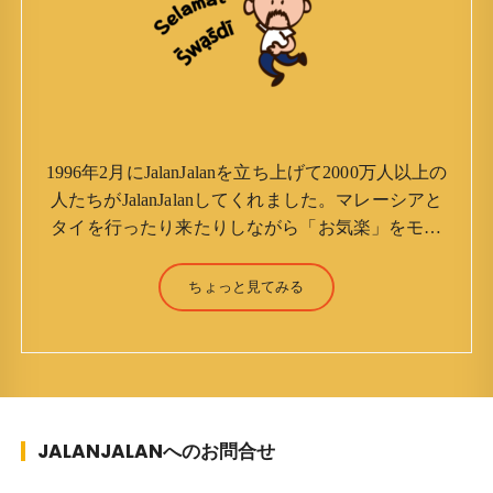
1996年2月にJalanJalanを立ち上げて2000万人以上の
人たちがJalanJalanしてくれました。マレーシアと
タイを行ったり来たりしながら「お気楽」をモッ
トーに鼻くそほじりながらやってます。 山森 淳
（Jun Yamamori） 生年月日 ：1959年7月4日(61
ちょっと見てみる
才) 生まれ ：香港(3才まで) 育
ち ：東京杉並(西荻窪) 家族 ：
妻、長男、長女 趣味 ：写真 スポー
ツ ：水泳(浜名湾流古式泳法、競泳平泳
ぎ) テニス、スキー、ロードバイ
JALANJALANへのお問合せ
ク ソフトボール
KLソフトボール「JalanJalan」「J Bothers」の監