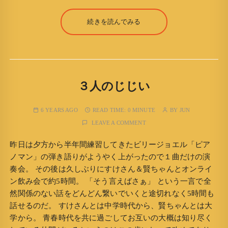
続きを読んでみる
３人のじじい
6 YEARS AGO
READ TIME:
0 MINUTE
BY
JUN
LEAVE A COMMENT
昨日は夕方から半年間練習してきたビリージョエル「ピア
ノマン」の弾き語りがようやく上がったので１曲だけの演
奏会。 その後は久しぶりにすけさん＆賢ちゃんとオンライ
ン飲み会で約5時間。 「そう言えばさぁ」 という一言で全
然関係のない話をどんどん繋いでいくと途切れなく5時間も
話せるのだ。 すけさんとは中学時代から、賢ちゃんとは大
学から。 青春時代を共に過ごしてお互いの大概は知り尽く