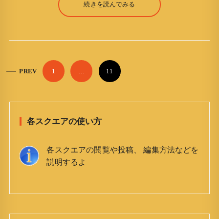
続きを読んでみる
P
PREV
1
…
11
o
s
t
各スクエアの使い方
s
n
各スクエアの閲覧や投稿、 編集方法などを
a
説明するよ
v
i
g
a