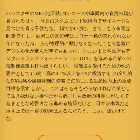
LEAVE A COMMENT
バンコク中のMRT(地下鉄)コンコースや車両内で春貴の顔が
見られる日々。 昨日はスクムビット駅構内でサイネージを
見つけて喜ぶ子供たち。 顔でかい(笑)。 さて、もう来週は
師走ですよ。 結局この2020年はコロナ一色の忘れられない
年になったね。 人が物理的に動けなくなったことで急激に
デジタル化が進んだ年でもあった。 いよいよ日本政府もデ
ジタルトランスフォーメーション（DX）を進める企業への
税制優遇策も打ち出すらしい。 税優遇を受けるための他の
要件として (1)売上高の0.1%以上をDXに投資する (2)全社的
なDX戦略や組織体制の整備 (3)DXによる生産性向上の達成
目標を示す しかし、これはそもそもやらなければ企業とし
て生き残れない要件だから必ずしも政府の後押しがなくて
もまともな経営者なら進める施策だけど、日本が本気だと
示す上では一定の効果はあるんだろう。 まあ、遅いけど
な。