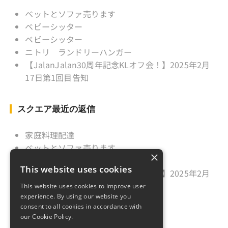
ベットとソファ売ります
ベビーシッター
ベビーシッター
ニトリ ランドリーハンガー
【JalanJalan30周年記念KLオフ会！】2025年2月
17日第1回目告知
スクエア最近の返信
家庭料理配達
ベットとソファ売ります
×
ニトリ ランドリーハンガー
This website uses cookies
【JalanJalan30周年記念KLオフ会！】2025年2月
17日第1回目告知
This website uses cookies to improve user
experience. By using our website you
久しぶりのご挨拶
consent to all cookies in accordance with
our Cookie Policy.