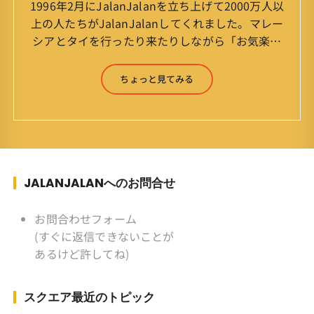
1996年2月にJalanJalanを立ち上げて2000万人以
上の人たちがJalanJalanしてくれました。マレー
シアとタイを行ったり来たりしながら「お気楽」
をモットーに鼻くそほじりながらやってます。 山
森 淳（Jun Yamamori） 生年月日 ：1959年
ちょっと見てみる
7月4日(61才) 生まれ ：香港(3才まで)
育ち ：東京杉並(西荻窪) 家
族 ：妻、長男、長女 趣味 ：写真
スポーツ ：水泳(浜名湾流古式泳法、競泳平泳
ぎ) テニス、スキー、ロードバイ
ク ソフトボール
JALANJALANへのお問合せ
KLソフトボール「JalanJalan」「J Bothers」の
監督 BKKソフトボール「おぼん
お問合わせフォーム
こぼん 」監督 マレーシア歴：1991年から31年
(すぐに返信できないことが
目 タイ歴 ：2001年から21年目
あるけど許してね)
Instagram ：”junjalan” Facebook ：”Jun
Yamamori”
スクエア最近のトピック