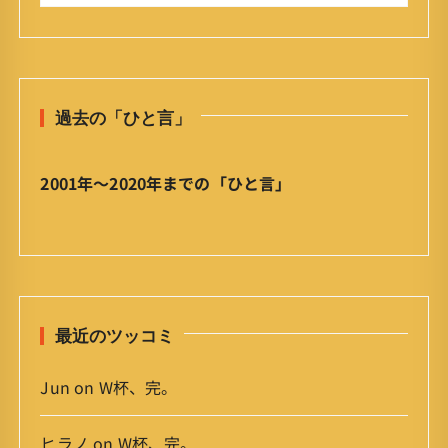
今
:
日
の
ひ
と
過去の「ひと言」
言
」
ア
2001年〜2020年までの「ひと言」
ー
カ
イ
ブ
最近のツッコミ
Jun
on
W杯、完。
ヒラノ
on
W杯、完。