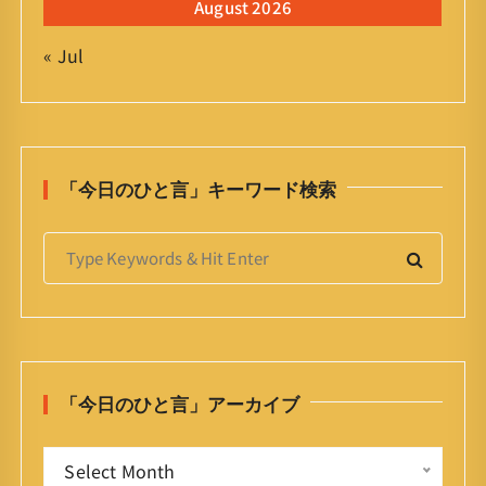
August 2026
« Jul
「今日のひと言」キーワード検索
S
e
a
r
c
h
「今日のひと言」アーカイブ
f
o
「
r
Select Month