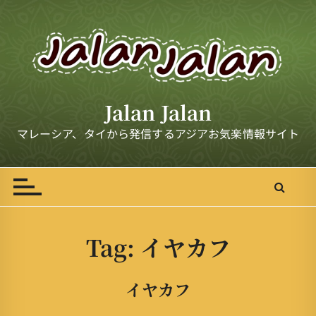
S
k
i
p
t
o
Jalan Jalan
c
o
マレーシア、タイから発信するアジアお気楽情報サイト
n
t
e
n
t
Tag:
イヤカフ
イヤカフ