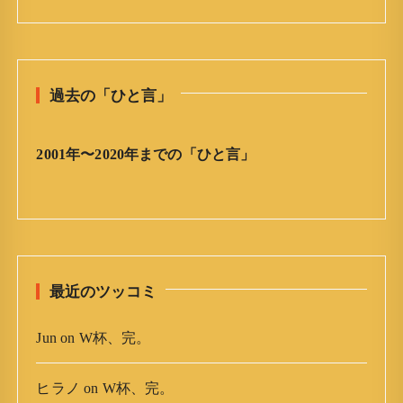
日
の
ひ
と
過去の「ひと言」
言
」
ア
2001年〜2020年までの「ひと言」
ー
カ
イ
ブ
最近のツッコミ
Jun
on
W杯、完。
ヒラノ
on
W杯、完。