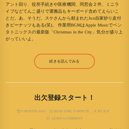
アント回り、役所手続きや医療機関、同窓会２件、ミニラ
イブなどてんこ盛りで運搬品もキーボード含めてえらいこ
とだ。あ、そうだ。スケさんから頼まれたJun自家炒り皮付
きピーナッツもある(笑)。 作業用BGMはApple Musicでペン
タトニックスの最新版「Christmas in the City」気分が盛り上
がっていいよ。
続きを読んでみる
出欠登録スタート！
9 MONTHS AGO
READ TIME:
0 MINUTE
BY
JUN
LEAVE A COMMENT