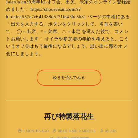
JalanJalan30周年KLオフ会、出欠、未定のオンライン登録始
めました！ https://chouseisan.com/s?
h=dafec557c7c641388d5f71fe43bc5b81 ページの中程にある
「出欠を入力する」ボタンをクリックして、名前を書い
て、 ◯＝出席、×＝欠席、△＝未定 を選んだ後で、コメン
トお願いします！ オイラや参加者の年齢を考えると、こう
いうオフ会はもう最後になるでしょう。思い出に残るオフ
会にしましょう。
続きを読んでみる
再び特製落花生
9 MONTHS AGO
READ TIME:
0 MINUTE
BY
JUN