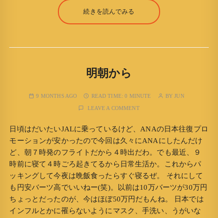
続きを読んでみる
明朝から
9 MONTHS AGO
READ TIME:
0 MINUTE
BY
JUN
LEAVE A COMMENT
日頃はだいたいJALに乗っているけど、ANAの日本往復プロ
モーションが安かったので今回は久々にANAにしたんだけ
ど、朝７時発のフライトだから４時出だわ。でも最近、９
時前に寝て４時ごろ起きてるから日常生活か。これからパ
ッキングして今夜は晩飯食ったらすぐ寝るぜ。 それにして
も円安バーツ高でいいねー(笑)。以前は10万バーツが30万円
ちょっとだったのが、今はほぼ50万円だもんね。 日本では
インフルとかに罹らないようにマスク、手洗い、うがいな