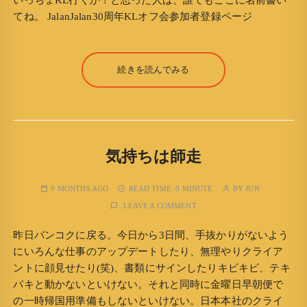
いっちょKL行くか！と思った人は、誰でもここに名前書い
てね。 JalanJalan30周年KLオフ会参加者登録ページ
続きを読んでみる
気持ちは師走
9 MONTHS AGO
READ TIME:
0 MINUTE
BY
JUN
LEAVE A COMMENT
昨日バンコクに戻る。今日から3日間、手抜かりがないよう
にいろんな仕事のアップデートしたり、無理やりクライア
ントに顔見せたり(笑)、書類にサインしたりキビキビ、テキ
パキと動かないといけない。それと同時に金曜日早朝便で
の一時帰国用準備もしないといけない。日本本社のクライ