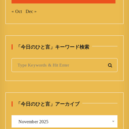
« Oct
Dec »
「今日のひと言」キーワード検索
S
e
a
r
c
h
「今日のひと言」アーカイブ
f
o
「
r
 November 2025 
今
: