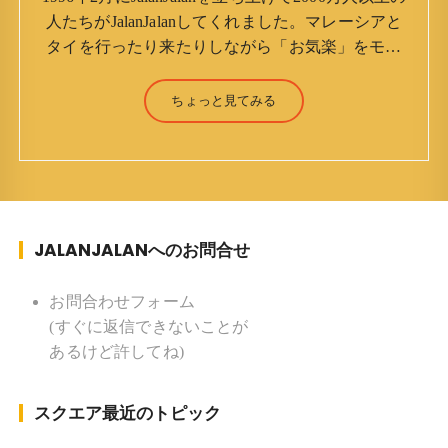
人たちがJalanJalanしてくれました。マレーシアと
タイを行ったり来たりしながら「お気楽」をモッ
トーに鼻くそほじりながらやってます。 山森 淳
（Jun Yamamori） 生年月日 ：1959年7月4日(61
ちょっと見てみる
才) 生まれ ：香港(3才まで) 育
ち ：東京杉並(西荻窪) 家族 ：
妻、長男、長女 趣味 ：写真 スポー
ツ ：水泳(浜名湾流古式泳法、競泳平泳
ぎ) テニス、スキー、ロードバイ
JALANJALANへのお問合せ
ク ソフトボール
KLソフトボール「JalanJalan」「J Bothers」の監
督 BKKソフトボール「おぼんこ
お問合わせフォーム
ぼん 」監督 マレーシア歴：1991年から31年目 タ
(すぐに返信できないことが
イ歴 ：2001年から21年目
あるけど許してね)
Instagram ：”junjalan” Facebook ：”Jun
Yamamori”
スクエア最近のトピック