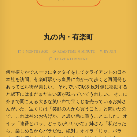
丸の内・有楽町
8 MONTHS AGO
READ TIME:
0 MINUTE
BY
JUN
LEAVE A COMMENT
何年振りかでスーツにネクタイをしてクライアントの日本
本社を訪問。有楽町駅から皇居に向かって歩くと再開発も
あってビル街が美しい。 それでいて駅を反対側に移動する
と駅下にはまだまだ古い店が残っていてうれしい。 そこに
外まで聞こえる大きな笑い声で宝くじを売っているお姉さ
んがいた。宝くじは「笑顔の人から買うこと」と聞いたの
で、これは神のお告げか、と思い急に買うことにした。 オ
イラ「連番とバラ、どっちがいいかな」姉さん「私だった
ら、楽しめるからバラだね、絶対」オイラ「じゃ、バラ