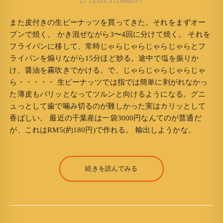
LEAVE A COMMENT
また皮付きの生ピーナッツを買ってきた。それをまずオー
ブンで焼く。 かき混ぜながら3〜4回に分けて焼く。 それを
フライパンに移して、常時じゃらじゃらじゃらじゃらとフ
ライパンを煽りながら15分ほど炒る。途中で塩を振りか
け、醤油を霧吹きでかける。で、じゃらじゃらじゃらじゃ
ら・・・・・ 生ピーナッツでは指では簡単に剥がれなかっ
た薄皮もパリッとなってツルンと向けるようになる。グニ
ュっとして歯で噛み切るのが難しかった実はカリッとして
香ばしい。 最近の千葉産は一袋3000円なんてのが普通だ
が、これはRM5(約180円)で作れる。 輸出しようかな。
続きを読んでみる