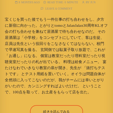
8 MONTHS AGO
READ TIME:
0 MINUTE
BY
JUN
LEAVE A COMMENT
宝くじを買った後でもう一件仕事の打ち合わせをし、夕方
に新宿に向かった。とがりとtomoとJalanJalan30周年KLオフ
会の打ち合わせを兼ねて居酒屋で待ち合わせなのだ。 その
居酒屋は「小学校」をコンセプトにしていて、客は生徒、
店員は先生という役回りをこなさなくてはならない。校門
で早速写真を撮る。 玄関側では駄菓子取り放題で、これが
「お通し」になる。 個室は教室だったり理科室だったり視
聴覚室だったりの札が出ている。 料理は給食メニュー。 宴
たけなわでいきなり教室の扉が開き、先生が 「抜打ちテス
トです」 とテスト用紙を置いていく。オイラは問題自体が
全然頭に入ってこないのだが、我がチームには幸いとがり
がいたので、カンニングすればよいだけだ。 ということ
で、100点を取って、お土産をもらって店を出た。
続きを読んでみる