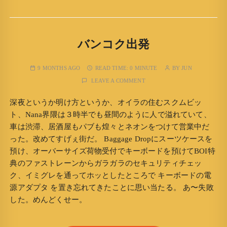
バンコク出発
9 MONTHS AGO
READ TIME:
0 MINUTE
BY
JUN
LEAVE A COMMENT
深夜というか明け方というか、オイラの住むスクムビッ
ト、Nana界隈は３時半でも昼間のように人で溢れていて、
車は渋滞、居酒屋もパブも煌々とネオンをつけて営業中だ
った。改めてすげぇ街だ。 Baggage Dropにスーツケースを
預け、オーバーサイズ荷物受付でキーボードを預けてBOI特
典のファストレーンからガラガラのセキュリティチェッ
ク、イミグレを通ってホッとしたところで キーボードの電
源アダプタ を置き忘れてきたことに思い当たる。 あ〜失敗
した。めんどくせー。