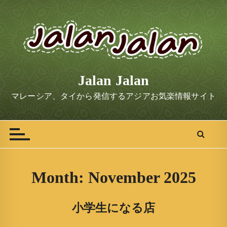
S
k
i
p
t
o
Jalan Jalan
c
o
マレーシア、タイから発信するアジアお気楽情報サイト
n
t
e
n
t
Month:
November 2025
小学生になる店