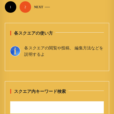
P
1
2
NEXT
o
s
t
各スクエアの使い方
s
n
各スクエアの閲覧や投稿、 編集方法などを
a
説明するよ
v
i
g
a
t
スクエア内キーワード検索
i
o