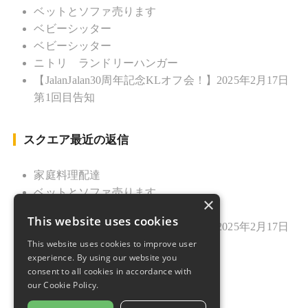
ベットとソファ売ります
ベビーシッター
ベビーシッター
ニトリ ランドリーハンガー
【JalanJalan30周年記念KLオフ会！】2025年2月17日
第1回目告知
スクエア最近の返信
家庭料理配達
ベットとソファ売ります
×
ニトリ ランドリーハンガー
This website uses cookies
【JalanJalan30周年記念KLオフ会！】2025年2月17日
This website uses cookies to improve user
第1回目告知
experience. By using our website you
久しぶりのご挨拶
consent to all cookies in accordance with
our Cookie Policy.