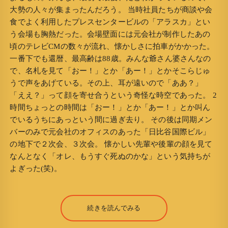
大勢の人々が集まったんだろう。 当時社員たちが商談や会
食でよく利用したプレスセンタービルの「アラスカ」とい
う会場も胸熱だった。会場壁面には元会社が制作したあの
頃のテレビCMの数々が流れ、懐かしさに拍車がかかった。
一番下でも還暦、最高齢は88歳。みんな爺さん婆さんなの
で、名札を見て「おー！」とか「あー！」とかそこらじゅ
うで声をあげている。その上、耳が遠いので「ああ？」
「ええ？」って顔を寄せ合うという奇怪な時空であった。 2
時間ちょっとの時間は「おー！」とか「あー！」とか叫ん
でいるうちにあっという間に過ぎ去り。 その後は同期メン
バーのみで元会社のオフィスのあった「日比谷国際ビル」
の地下で２次会、３次会。 懐かしい先輩や後輩の顔を見て
なんとなく「オレ、もうすぐ死ぬのかな」という気持ちが
よぎった(笑)。
続きを読んでみる