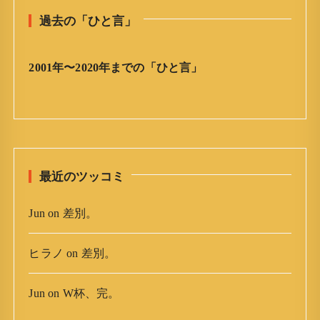
と
過去の「ひと言」
言
」
ア
2001年〜2020年までの「ひと言」
ー
カ
イ
ブ
最近のツッコミ
Jun
on
差別。
ヒラノ
on
差別。
Jun
on
W杯、完。