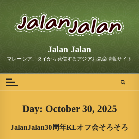
S
k
i
p
t
o
Jalan Jalan
c
o
マレーシア、タイから発信するアジアお気楽情報サイト
n
t
e
n
t
Day:
October 30, 2025
JalanJalan30周年KLオフ会そろそろ