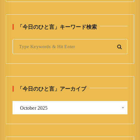
「今日のひと言」キーワード検索
S
e
a
r
c
h
「今日のひと言」アーカイブ
f
o
「
r
 October 2025 
今
:
日
の
ひ