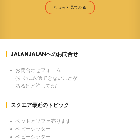
（Jun Yamamori） 生年月日 ：1959年7月4日(61
ちょっと見てみる
才) 生まれ ：香港(3才まで) 育
ち ：東京杉並(西荻窪) 家族 ：
妻、長男、長女 趣味 ：写真 スポー
ツ ：水泳(浜名湾流古式泳法、競泳平泳
ぎ) テニス、スキー、ロードバイ
JALANJALANへのお問合せ
ク ソフトボール
KLソフトボール「JalanJalan」「J Bothers」の監
督 BKKソフトボール「おぼんこ
お問合わせフォーム
ぼん 」監督 マレーシア歴：1991年から31年目 タ
(すぐに返信できないことが
イ歴 ：2001年から21年目
あるけど許してね)
Instagram ：”junjalan” Facebook ：”Jun
Yamamori”
スクエア最近のトピック
ベットとソファ売ります
ベビーシッター
ベビーシッター