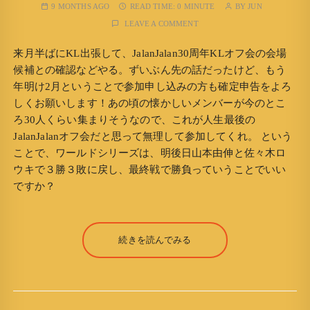
9 MONTHS AGO
READ TIME:
0 MINUTE
BY
JUN
LEAVE A COMMENT
来月半ばにKL出張して、JalanJalan30周年KLオフ会の会場
候補との確認などやる。ずいぶん先の話だったけど、もう
年明け2月ということで参加申し込みの方も確定申告をよろ
しくお願いします！あの頃の懐かしいメンバーが今のとこ
ろ30人くらい集まりそうなので、これが人生最後の
JalanJalanオフ会だと思って無理して参加してくれ。 という
ことで、ワールドシリーズは、明後日山本由伸と佐々木ロ
ウキで３勝３敗に戻し、最終戦で勝負っていうことでいい
ですか？
続きを読んでみる