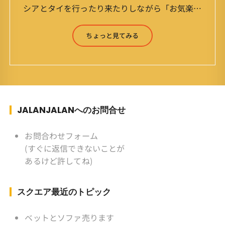
シアとタイを行ったり来たりしながら「お気楽」
をモットーに鼻くそほじりながらやってます。 山
森 淳（Jun Yamamori） 生年月日 ：1959年
ちょっと見てみる
7月4日(61才) 生まれ ：香港(3才まで)
育ち ：東京杉並(西荻窪) 家
族 ：妻、長男、長女 趣味 ：写真
スポーツ ：水泳(浜名湾流古式泳法、競泳平泳
ぎ) テニス、スキー、ロードバイ
ク ソフトボール
JALANJALANへのお問合せ
KLソフトボール「JalanJalan」「J Bothers」の
監督 BKKソフトボール「おぼん
お問合わせフォーム
こぼん 」監督 マレーシア歴：1991年から31年
(すぐに返信できないことが
目 タイ歴 ：2001年から21年目
あるけど許してね)
Instagram ：”junjalan” Facebook ：”Jun
Yamamori”
スクエア最近のトピック
ベットとソファ売ります