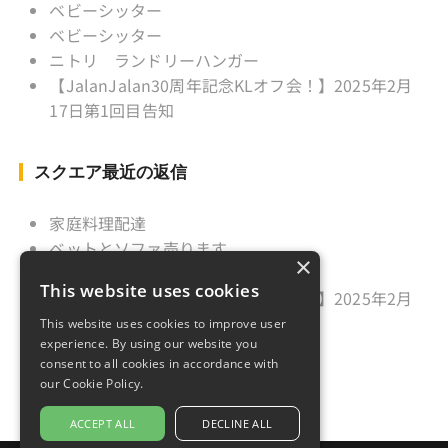
ベビーシッター
ベビーシッター
ニトリ ランドリーハンガー
【JalanJalan30周年記念KLオフ会！】2025年2月
17日第1回目告知
スクエア最近の返信
家庭料理配達
ベットとソファ売ります
×
ニトリ ランドリーハンガー
This website uses cookies
【JalanJalan30周年記念KLオフ会！】2025年2月
17日第1回目告知
This website uses cookies to improve user
experience. By using our website you
久しぶりのご挨拶
consent to all cookies in accordance with
our Cookie Policy.
ACCEPT ALL
DECLINE ALL