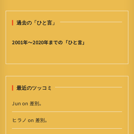
の
ひ
と
過去の「ひと言」
言
」
ア
2001年〜2020年までの「ひと言」
ー
カ
イ
ブ
最近のツッコミ
Jun
on
差別。
ヒラノ
on
差別。