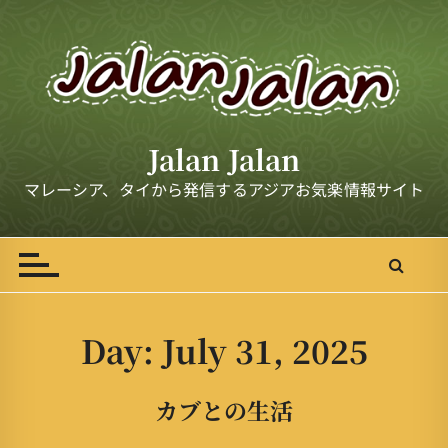
S
k
i
p
t
o
Jalan Jalan
c
o
マレーシア、タイから発信するアジアお気楽情報サイト
n
t
e
n
t
Day:
July 31, 2025
カブとの生活