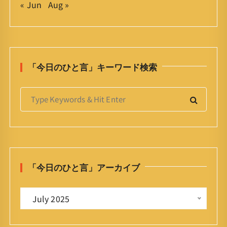
« Jun
Aug »
「今日のひと言」キーワード検索
S
e
a
r
c
h
「今日のひと言」アーカイブ
f
o
「
r
 July 2025 
今
:
日