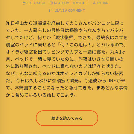
1 YEAR AGO
READ TIME:
0 MINUTE
BY
JUN
LEAVE A COMMENT
昨日福山から道頓堀を経由してカミさんがバンコクに戻っ
てきた。一人暮らしの最終日は掃除やらなんやらでバタバ
タしてたけど、何とか「現状復帰」できた。最終夜はカブを
寝室のベッドに乗せると「何？この毛は！」とバレるので、
オイラが寝室を出てリビングでカブと一緒に寝た。丸々1ヶ
月、ベッドで一緒に寝ていたのに、昨夜はいきなり囲いの
外に取り残され、ベッドに乗れないカブは延々と吠えた。
なぜこんなに吠えるのかはオイラとカブしか知らない秘密
だ。 今日は久しぶりに奈須宏と晩飯。今週彼からLINEが来
て、本帰国することになったと報せてきた。まあどんな事情
かも含めていろいろ話してこよう。
続きを読んでみる