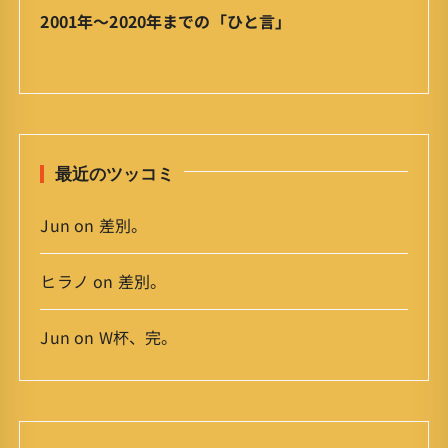
ア
2001年〜2020年までの「ひと言」
ー
カ
イ
ブ
最近のツッコミ
Jun
on
差別。
ヒラノ
on
差別。
Jun
on
W杯、完。