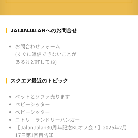
族 ：妻、長男、長女 趣味 ：写真
スポーツ ：水泳(浜名湾流古式泳法、競泳平泳
ぎ) テニス、スキー、ロードバイ
ク ソフトボール
JALANJALANへのお問合せ
KLソフトボール「JalanJalan」「J Bothers」の
監督 BKKソフトボール「おぼん
お問合わせフォーム
こぼん 」監督 マレーシア歴：1991年から31年
(すぐに返信できないことが
目 タイ歴 ：2001年から21年目
あるけど許してね)
Instagram ：”junjalan” Facebook ：”Jun
Yamamori”
スクエア最近のトピック
ベットとソファ売ります
ベビーシッター
ベビーシッター
ニトリ ランドリーハンガー
【JalanJalan30周年記念KLオフ会！】2025年2月
17日第1回目告知