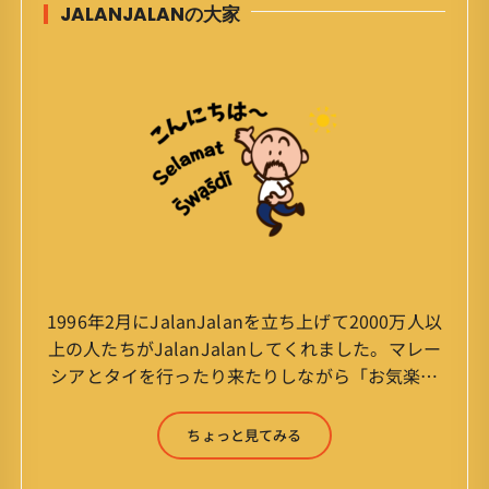
JALANJALANの大家
1996年2月にJalanJalanを立ち上げて2000万人以
上の人たちがJalanJalanしてくれました。マレー
シアとタイを行ったり来たりしながら「お気楽」
をモットーに鼻くそほじりながらやってます。 山
森 淳（Jun Yamamori） 生年月日 ：1959年
ちょっと見てみる
7月4日(61才) 生まれ ：香港(3才まで)
育ち ：東京杉並(西荻窪) 家