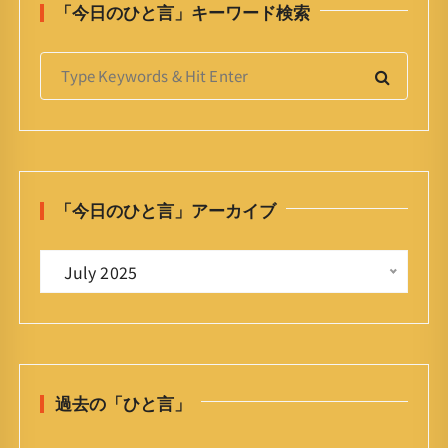
「今日のひと言」キーワード検索
S
e
a
r
c
h
「今日のひと言」アーカイブ
f
o
「
r
 July 2025 
今
:
日
の
ひ
と
過去の「ひと言」
言
」