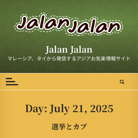
S
k
i
p
t
o
Jalan Jalan
c
o
マレーシア、タイから発信するアジアお気楽情報サイト
n
t
e
n
t
Day:
July 21, 2025
選挙とカブ