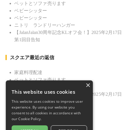
ベットとソファ売ります
ベビーシッター
ベビーシッター
ニトリ ランドリーハンガー
【JalanJalan30周年記念KLオフ会！】2025年2月17日
第1回目告知
スクエア最近の返信
家庭料理配達
ベットとソファ売ります
×
ニトリ ランドリーハンガー
This website uses cookies
【JalanJalan30周年記念KLオフ会！】2025年2月17日
This website uses cookies to improve user
第1回目告知
experience. By using our website you
久しぶりのご挨拶
consent to all cookies in accordance with
our Cookie Policy.