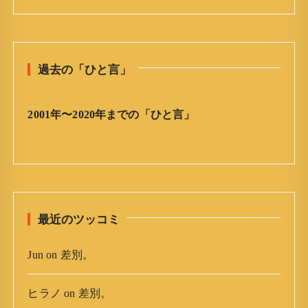
日
の
ひ
と
過去の「ひと言」
言
」
ア
2001年〜2020年までの「ひと言」
ー
カ
イ
ブ
最近のツッコミ
Jun
on
差別。
ヒラノ
on
差別。