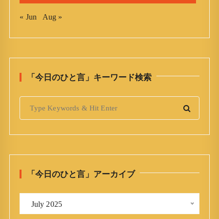
« Jun
Aug »
「今日のひと言」キーワード検索
S
e
a
r
c
h
「今日のひと言」アーカイブ
f
o
「
r
 July 2025 
今
: