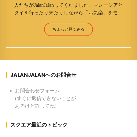
人たちがJalanJalanしてくれました。マレーシアと
タイを行ったり来たりしながら「お気楽」をモッ
トーに鼻くそほじりながらやってます。 山森 淳
（Jun Yamamori） 生年月日 ：1959年7月4日(61
ちょっと見てみる
才) 生まれ ：香港(3才まで) 育
ち ：東京杉並(西荻窪) 家族 ：
妻、長男、長女 趣味 ：写真 スポー
ツ ：水泳(浜名湾流古式泳法、競泳平泳
ぎ) テニス、スキー、ロードバイ
JALANJALANへのお問合せ
ク ソフトボール
KLソフトボール「JalanJalan」「J Bothers」の監
督 BKKソフトボール「おぼんこ
お問合わせフォーム
ぼん 」監督 マレーシア歴：1991年から31年目 タ
(すぐに返信できないことが
イ歴 ：2001年から21年目
あるけど許してね)
Instagram ：”junjalan” Facebook ：”Jun
Yamamori”
スクエア最近のトピック