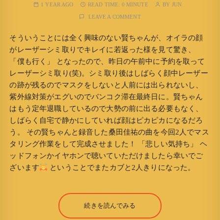
1 YEAR AGO
READ TIME:
0 MINUTE
BY
JUN
LEAVE A COMMENT
そういうことには全く興味のない賢ちゃんが、オイラの顔
がレーザーシミ取りでキレイに若返った様を見て驚き、
「僕も行く」 となったので、昨日の午前中に予約を取って
レーザーシミ取り(笑)。シミ取り後はしばらく顔中レーザー
の跡が残るのでマスクをしないと人前には出られないし、
紫外線対策がエグいのでバンコク滞在最終日に。賢ちゃん
はもう定年退職しているので大勢の前に出る必要もなく、
しばらく自宅で静かにしていれば顔はピカピカになるだろ
う。 その賢ちゃんと録音した桑田佳祐の曲を今回2人でマス
タリング作業をして完成させました！ 「悲しい気持ち」 ヘ
ッドフォンかイヤホンで聴いていただけましたら幸いでご
ざいます
ということでまたカブと2人きりになった。
続きを読んでみる