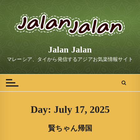
S
k
i
p
t
o
Jalan Jalan
c
o
マレーシア、タイから発信するアジアお気楽情報サイト
n
t
e
n
t
Day:
July 17, 2025
賢ちゃん帰国