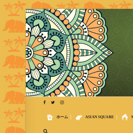
S
k
i
p
t
o
c
o
n
t
e
n
t
ホーム
ASIAN SQUARE