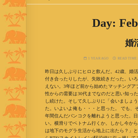
Day:
Feb
婚
1 YEAR AGO
READ TIME
昨日は久しぶりにヒロと飲んだ。42歳、婚
付き合ったりしたが、失敗続きだった。い
えない。3年ほど前から始めたマッチングア
性からの需要は30代までなのだと思い知っ
し続けた。そして久しぶりに「会いましょ
た。いよいよ俺も・・・と思った。 でも、そ
年間住んだバンコクを離れようと思った。
い。横滑りでベトナム行くか。しかし今から
は地下のモグラ生活から地上に出たら？」とい