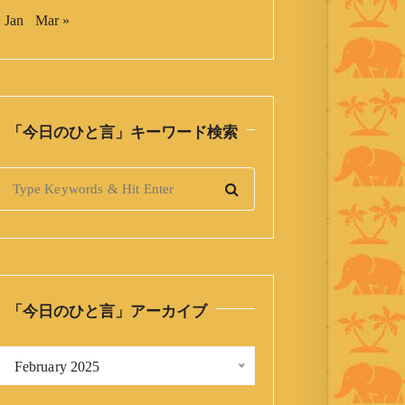
 Jan
Mar »
「今日のひと言」キーワード検索
S
「今日のひと言」アーカイブ
「
 February 2025 
今
日