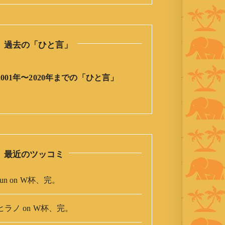
の
ひ
と
過去の「ひと言」
言
」
ア
2001年〜2020年までの「ひと言」
ー
カ
イ
ブ
最近のツッコミ
un
on
W杯、完。
ヒラノ
on
W杯、完。