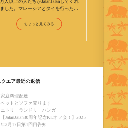
万人以上の人たちがJalanJalanしてくれ
ました。マレーシアとタイを行ったり
来たりしながら「お気楽」をモットー
に鼻くそほじりながらやってます。 山
ちょっと見てみる
森 淳（Jun Yamamori） 生年月
日 ：1959年7月4日(61才) 生ま
れ ：香港(3才まで) 育
ち ：東京杉並(西荻窪) 家
族 ：妻、長男、長女 趣
味 ：写真 スポーツ ：水泳
(浜名湾流古式泳法、競泳平泳
ぎ) テニス、スキー、ロ
スクエア最近の返信
ードバイク ソフトボー
ル KLソフトボール
家庭料理配達
「JalanJalan」「J Bothers」の監
ベットとソファ売ります
督 BKKソフトボール
ニトリ ランドリーハンガー
「おぼんこぼん 」監督 マレーシア歴：
【JalanJalan30周年記念KLオフ会！】2025
1991年から31年目 タイ歴 ：
年2月17日第1回目告知