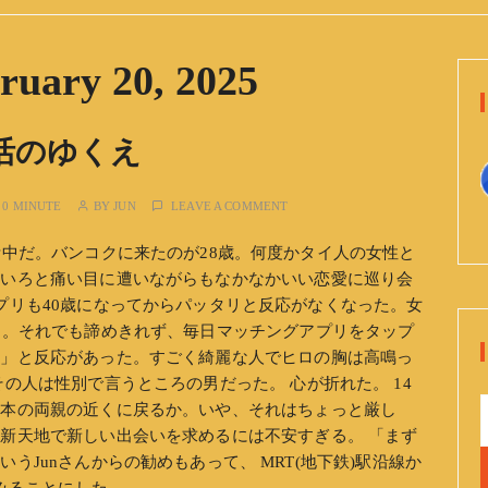
ruary 20, 2025
活のゆくえ
:
0 MINUTE
BY
JUN
LEAVE A COMMENT
活中だ。バンコクに来たのが28歳。何度かタイ人の女性と
ろいろと痛い目に遭いながらもなかなかいい恋愛に巡り会
プリも40歳になってからパッタリと反応がなくなった。女
た。それでも諦めきれず、毎日マッチングアプリをタップ
う」と反応があった。すごく綺麗な人でヒロの胸は高鳴っ
の人は性別で言うところの男だった。 心が折れた。 14
日本の両親の近くに戻るか。いや、それはちょっと厳し
新天地で新しい出会いを求めるには不安すぎる。 「まず
うJunさんからの勧めもあって、 MRT(地下鉄)駅沿線か