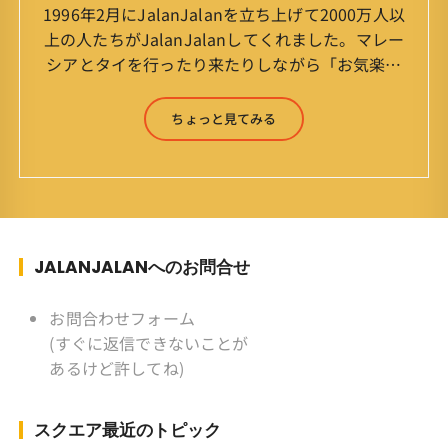
1996年2月にJalanJalanを立ち上げて2000万人以
上の人たちがJalanJalanしてくれました。マレー
シアとタイを行ったり来たりしながら「お気楽」
をモットーに鼻くそほじりながらやってます。 山
森 淳（Jun Yamamori） 生年月日 ：1959年
ちょっと見てみる
7月4日(61才) 生まれ ：香港(3才まで)
育ち ：東京杉並(西荻窪) 家
族 ：妻、長男、長女 趣味 ：写真
スポーツ ：水泳(浜名湾流古式泳法、競泳平泳
ぎ) テニス、スキー、ロードバイ
ク ソフトボール
JALANJALANへのお問合せ
KLソフトボール「JalanJalan」「J Bothers」の
監督 BKKソフトボール「おぼん
お問合わせフォーム
こぼん 」監督 マレーシア歴：1991年から31年
(すぐに返信できないことが
目 タイ歴 ：2001年から21年目
あるけど許してね)
Instagram ：”junjalan” Facebook ：”Jun
Yamamori”
スクエア最近のトピック