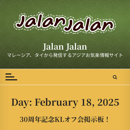
S
k
i
p
t
o
Jalan Jalan
c
o
マレーシア、タイから発信するアジアお気楽情報サイト
n
t
e
n
t
Day:
February 18, 2025
30周年記念KLオフ会掲示板！