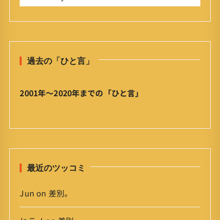
今
:
日
の
ひ
と
過去の「ひと言」
言
」
ア
2001年〜2020年までの「ひと言」
ー
カ
イ
ブ
最近のツッコミ
Jun
on
差別。