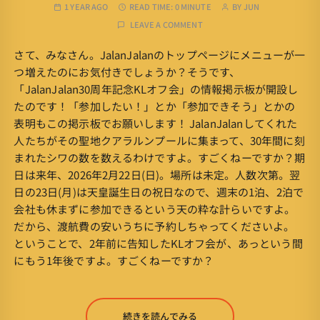
1 YEAR AGO
READ TIME:
0 MINUTE
BY
JUN
LEAVE A COMMENT
さて、みなさん。JalanJalanのトップページにメニューが一
つ増えたのにお気付きでしょうか？そうです、
「JalanJalan30周年記念KLオフ会」の情報掲示板が開設し
たのです！「参加したい！」とか「参加できそう」とかの
表明もこの掲示板でお願いします！ JalanJalanしてくれた
人たちがその聖地クアラルンプールに集まって、30年間に刻
まれたシワの数を数えるわけですよ。すごくねーですか？期
日は来年、2026年2月22日(日)。場所は未定。人数次第。翌
日の23日(月)は天皇誕生日の祝日なので、週末の1泊、2泊で
会社も休まずに参加できるという天の粋な計らいですよ。
だから、渡航費の安いうちに予約しちゃってくださいよ。
ということで、2年前に告知したKLオフ会が、あっという間
にもう1年後ですよ。すごくねーですか？
続きを読んでみる