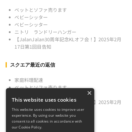
ベットとソファ売ります
ベビーシッター
ベビーシッター
ニトリ ランドリーハンガー
【JalanJalan30周年記念KLオフ会！】2025年2月
17日第1回目告知
スクエア最近の返信
家庭料理配達
ベットとソファ売ります
×
ニトリ ランドリーハンガー
This website uses cookies
【JalanJalan30周年記念KLオフ会！】2025年2月
17日第1回目告知
This website uses cookies to improve user
experience. By using our website you
久しぶりのご挨拶
consent to all cookies in accordance with
our Cookie Policy.