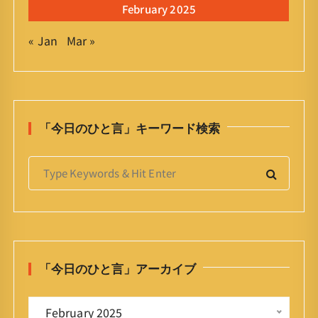
February 2025
« Jan
Mar »
「今日のひと言」キーワード検索
S
e
a
r
c
h
「今日のひと言」アーカイブ
f
o
「
r
 February 2025 