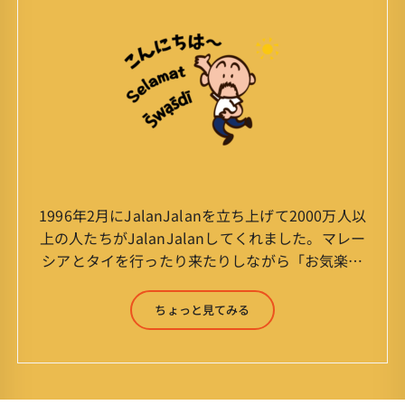
1996年2月にJalanJalanを立ち上げて2000万人以
上の人たちがJalanJalanしてくれました。マレー
シアとタイを行ったり来たりしながら「お気楽」
をモットーに鼻くそほじりながらやってます。 山
森 淳（Jun Yamamori） 生年月日 ：1959年
ちょっと見てみる
7月4日(61才) 生まれ ：香港(3才まで)
育ち ：東京杉並(西荻窪) 家
族 ：妻、長男、長女 趣味 ：写真
スポーツ ：水泳(浜名湾流古式泳法、競泳平泳