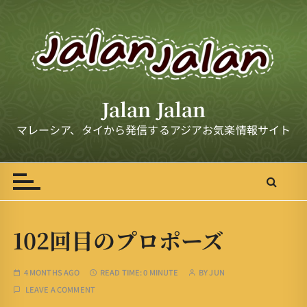
S
k
i
p
t
o
Jalan Jalan
c
o
マレーシア、タイから発信するアジアお気楽情報サイト
n
t
e
n
t
102回目のプロポーズ
4 MONTHS AGO
READ TIME:
0 MINUTE
BY
JUN
LEAVE A COMMENT