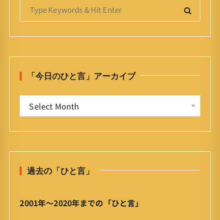
S
e
a
r
c
h
「今日のひと言」アーカイブ
f
o
「
r
Select Month
今
:
日
の
ひ
と
過去の「ひと言」
言
」
ア
2001年〜2020年までの「ひと言」
ー