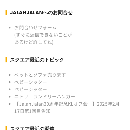
ぎ) テニス、スキー、ロードバイ
ク ソフトボール
JALANJALANへのお問合せ
KLソフトボール「JalanJalan」「J Bothers」の
監督 BKKソフトボール「おぼん
お問合わせフォーム
こぼん 」監督 マレーシア歴：1991年から31年
(すぐに返信できないことが
目 タイ歴 ：2001年から21年目
あるけど許してね)
Instagram ：”junjalan” Facebook ：”Jun
Yamamori”
スクエア最近のトピック
ベットとソファ売ります
ベビーシッター
ベビーシッター
ニトリ ランドリーハンガー
【JalanJalan30周年記念KLオフ会！】2025年2月
17日第1回目告知
スクエア最近の返信