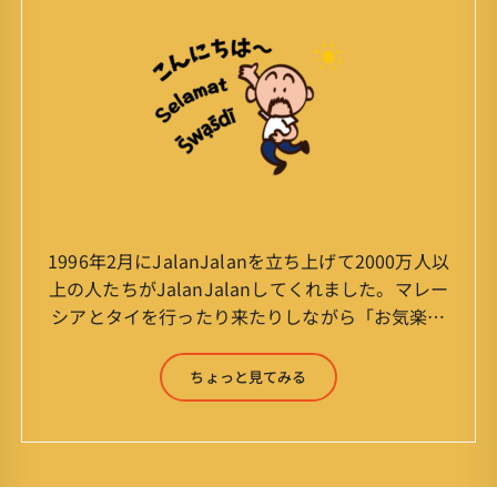
1996年2月にJalanJalanを立ち上げて2000万人以
上の人たちがJalanJalanしてくれました。マレー
シアとタイを行ったり来たりしながら「お気楽」
をモットーに鼻くそほじりながらやってます。 山
森 淳（Jun Yamamori） 生年月日 ：1959年
ちょっと見てみる
7月4日(61才) 生まれ ：香港(3才まで)
育ち ：東京杉並(西荻窪) 家
族 ：妻、長男、長女 趣味 ：写真
スポーツ ：水泳(浜名湾流古式泳法、競泳平泳