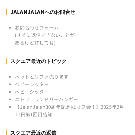
ぎ) テニス、スキー、ロードバイ
ク ソフトボール
JALANJALANへのお問合せ
KLソフトボール「JalanJalan」「J Bothers」の
監督 BKKソフトボール「おぼん
お問合わせフォーム
こぼん 」監督 マレーシア歴：1991年から31年
(すぐに返信できないことが
目 タイ歴 ：2001年から21年目
あるけど許してね)
Instagram ：”junjalan” Facebook ：”Jun
Yamamori”
スクエア最近のトピック
ベットとソファ売ります
ベビーシッター
ベビーシッター
ニトリ ランドリーハンガー
【JalanJalan30周年記念KLオフ会！】2025年2月
17日第1回目告知
スクエア最近の返信