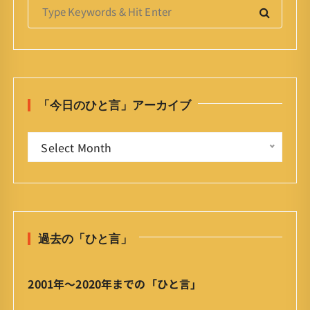
S
e
a
r
c
h
「今日のひと言」アーカイブ
f
o
「
r
Select Month
今
:
日
の
ひ
と
過去の「ひと言」
言
」
ア
2001年〜2020年までの「ひと言」
ー