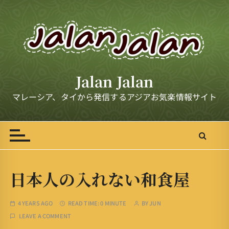
S
k
i
p
t
o
Jalan Jalan
c
o
マレーシア、タイから発信するアジアお気楽情報サイト
n
t
e
n
t
日本人の入れない和食屋
4 YEARS AGO
READ TIME:
0 MINUTE
BY
JUN
LEAVE A COMMENT