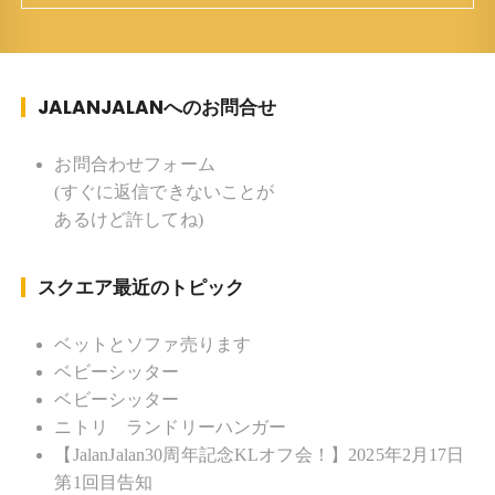
妻、長男、長女 趣味 ：写真 スポー
ツ ：水泳(浜名湾流古式泳法、競泳平泳
ぎ) テニス、スキー、ロードバイ
JALANJALANへのお問合せ
ク ソフトボール
KLソフトボール「JalanJalan」「J Bothers」の監
督 BKKソフトボール「おぼんこ
お問合わせフォーム
ぼん 」監督 マレーシア歴：1991年から31年目 タ
(すぐに返信できないことが
イ歴 ：2001年から21年目
あるけど許してね)
Instagram ：”junjalan” Facebook ：”Jun
Yamamori”
スクエア最近のトピック
ベットとソファ売ります
ベビーシッター
ベビーシッター
ニトリ ランドリーハンガー
【JalanJalan30周年記念KLオフ会！】2025年2月17日
第1回目告知