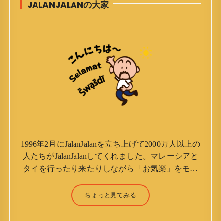
JALANJALANの大家
1996年2月にJalanJalanを立ち上げて2000万人以上の
人たちがJalanJalanしてくれました。マレーシアと
タイを行ったり来たりしながら「お気楽」をモッ
トーに鼻くそほじりながらやってます。 山森 淳
（Jun Yamamori） 生年月日 ：1959年7月4日(61
ちょっと見てみる
才) 生まれ ：香港(3才まで) 育
ち ：東京杉並(西荻窪) 家族 ：