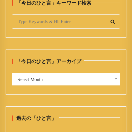
「今日のひと言」キーワード検索
S
e
a
r
c
h
「今日のひと言」アーカイブ
f
o
「
r
Select Month
今
:
日
の
ひ
と
過去の「ひと言」
言
」