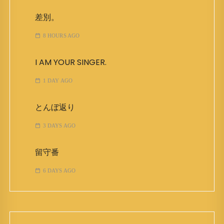
差別。
8 HOURS AGO
I AM YOUR SINGER.
1 DAY AGO
とんぼ返り
3 DAYS AGO
留守番
6 DAYS AGO