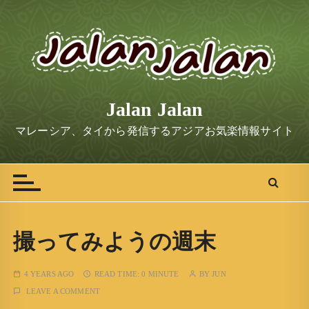
S
k
i
p
t
o
Jalan Jalan
c
o
マレーシア、タイから発信するアジアお気楽情報サイト
n
t
e
n
t
撮ってみようの週末
4 YEARS AGO
READ TIME:
0 MINUTE
BY
JUN
LEAVE A COMMENT