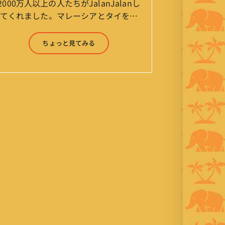
2000万人以上の人たちがJalanJalanし
てくれました。マレーシアとタイを行
ったり来たりしながら「お気楽」をモ
ットーに鼻くそほじりながらやってま
ちょっと見てみる
す。 山森 淳（Jun Yamamori） 生年
月日 ：1959年7月4日(61才) 生ま
れ ：香港(3才まで) 育
ち ：東京杉並(西荻窪) 家
族 ：妻、長男、長女 趣
味 ：写真 スポーツ ：水泳
(浜名湾流古式泳法、競泳平泳
ぎ) テニス、スキー、ロ
ードバイク ソフトボー
ル KLソフトボール
「JalanJalan」「J Bothers」の監
督 BKKソフトボール
「おぼんこぼん 」監督 マレーシア歴：
1991年から31年目 タイ歴 ：