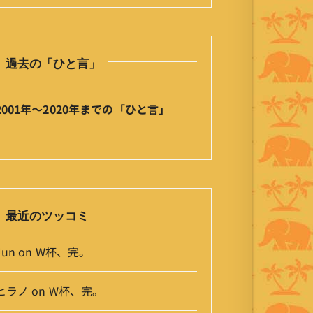
の
ひ
と
過去の「ひと言」
言
」
ア
2001年〜2020年までの「ひと言」
ー
カ
イ
ブ
最近のツッコミ
Jun
on
W杯、完。
ヒラノ
on
W杯、完。