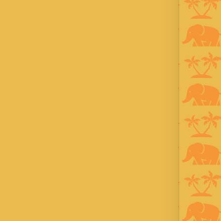
2001年から21年目
Instagram ：”junjalan” Facebook
：”Jun Yamamori”