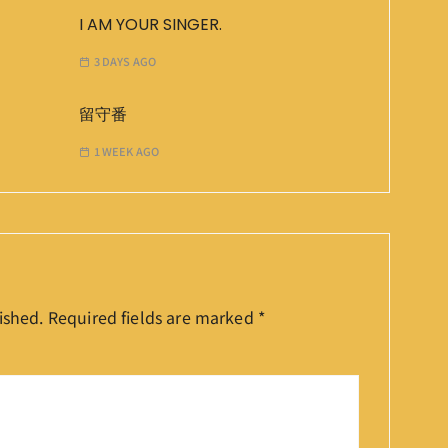
I AM YOUR SINGER.
3 DAYS AGO
留守番
1 WEEK AGO
ished.
Required fields are marked
*