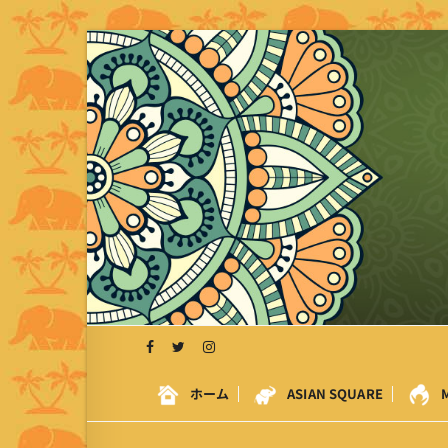
S
k
i
p
t
o
c
o
n
t
e
n
t
ホーム
ASIAN SQUARE