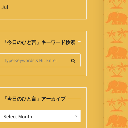
 Jul
「今日のひと言」キーワード検索
S
e
a
h
「今日のひと言」アーカイブ
o
「
Select Month
今
日