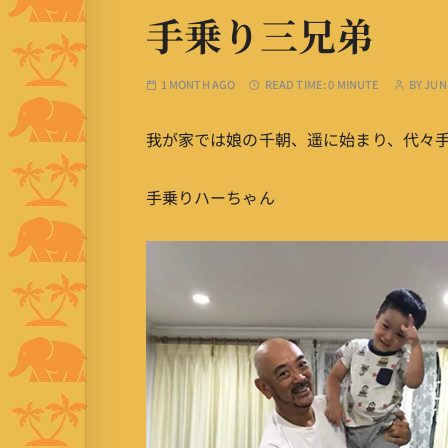
手乗り三兄弟
1 MONTH AGO
READ TIME:
0 MINUTE
BY
JUN
我が家では娘の千朝、遥に始まり、代々
手乗りハーちゃん