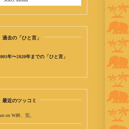
今
日
の
ひ
と
過去の「ひと言」
言
」
ア
2001年〜2020年までの「ひと言」
ー
カ
イ
ブ
最近のツッコミ
un
on
W杯、完。