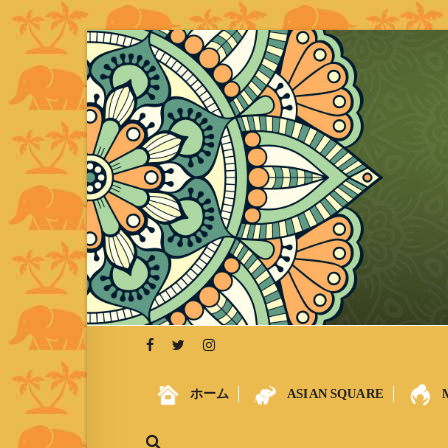
S
k
i
p
t
o
c
o
n
t
e
n
t
ホーム
ASIAN SQUARE