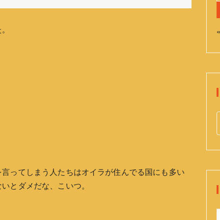
た。
«
e
a
r
c
を言ってしまう人たちはオイラが住んでる国にも多い
h
ないとダメだな、こいつ。
f
o
r