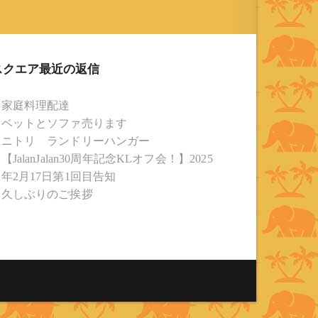
1991年から31年目 タイ歴 ：
2001年から21年目
Instagram ：”junjalan” Facebook
スクエア最近の返信
：”Jun Yamamori”
家庭料理配達
ベットとソファ売ります
ニトリ ランドリーハンガー
【JalanJalan30周年記念KLオフ会！】2025
年2月17日第1回目告知
久しぶりのご挨拶