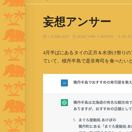
妄想アンサー
3 YEARS AGO
READ TIME:
0 MINUTE
BY
JU
4月半ばにあるタイの正月＆水掛け祭り
ていて、積丹半島で是非寿司を食べたいとオ