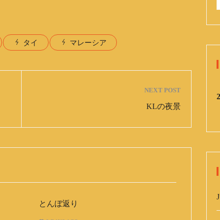
:
タイ
マレーシア
NEXT POST
KLの夜景
J
とんぼ返り