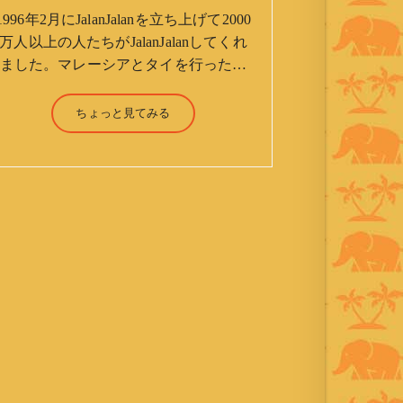
1996年2月にJalanJalanを立ち上げて2000
万人以上の人たちがJalanJalanしてくれ
ました。マレーシアとタイを行ったり
来たりしながら「お気楽」をモットー
に鼻くそほじりながらやってます。 山
ちょっと見てみる
森 淳（Jun Yamamori） 生年月
日 ：1959年7月4日(61才) 生ま
れ ：香港(3才まで) 育
ち ：東京杉並(西荻窪) 家
族 ：妻、長男、長女 趣
味 ：写真 スポーツ ：水泳
(浜名湾流古式泳法、競泳平泳
ぎ) テニス、スキー、ロ
ードバイク ソフトボー
ル KLソフトボール
「JalanJalan」「J Bothers」の監
督 BKKソフトボール
「おぼんこぼん 」監督 マレーシア歴：