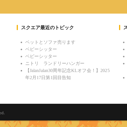
スクエア最近のトピック
ベットとソファ売ります
ベビーシッター
ベビーシッター
ニトリ ランドリーハンガー
【JalanJalan30周年記念KLオフ会！】2025
年2月17日第1回目告知
ed.