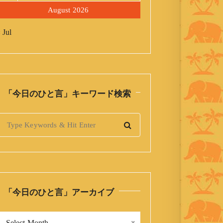
August 2026
 Jul
「今日のひと言」キーワード検索
S
「今日のひと言」アーカイブ
「
Select Month