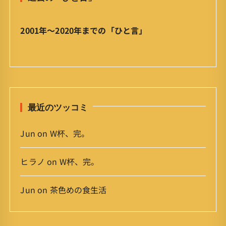
言
」
ア
2001年〜2020年までの「ひと言」
ー
カ
イ
ブ
最近のツッコミ
Jun
on
W杯、完。
ヒラノ
on
W杯、完。
Jun
on
茶色めの食生活