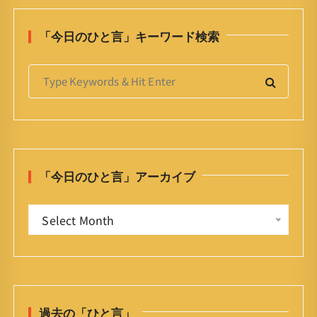
「今日のひと言」キーワード検索
S
e
a
r
c
h
「今日のひと言」アーカイブ
f
o
「
r
Select Month
今
:
日
の
ひ
と
過去の「ひと言」