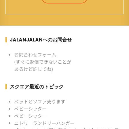
7月4日(61才) 生まれ ：香港(3才まで)
育ち ：東京杉並(西荻窪) 家
族 ：妻、長男、長女 趣味 ：写真
スポーツ ：水泳(浜名湾流古式泳法、競泳平泳
ぎ) テニス、スキー、ロードバイ
ク ソフトボール
JALANJALANへのお問合せ
KLソフトボール「JalanJalan」「J Bothers」の
監督 BKKソフトボール「おぼん
お問合わせフォーム
こぼん 」監督 マレーシア歴：1991年から31年
(すぐに返信できないことが
目 タイ歴 ：2001年から21年目
あるけど許してね)
Instagram ：”junjalan” Facebook ：”Jun
Yamamori”
スクエア最近のトピック
ベットとソファ売ります
ベビーシッター
ベビーシッター
ニトリ ランドリーハンガー