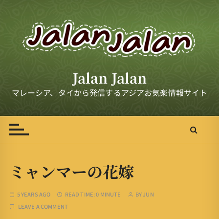
S
k
i
p
t
o
Jalan Jalan
c
o
マレーシア、タイから発信するアジアお気楽情報サイト
n
t
e
n
t
ミャンマーの花嫁
5 YEARS AGO
READ TIME:
0 MINUTE
BY
JUN
LEAVE A COMMENT