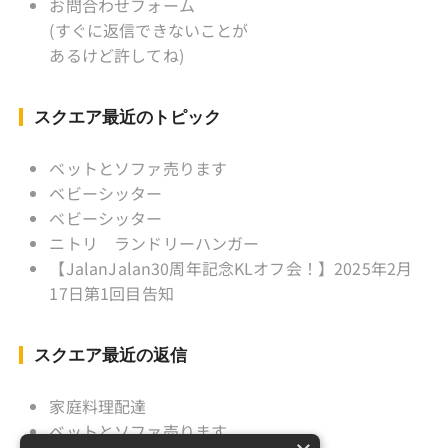
監督 BKKソフトボール「おぼん
お問合わせフォーム
こぼん 」監督 マレーシア歴：1991年から31年
(すぐに返信できないことが
目 タイ歴 ：2001年から21年目
あるけど許してね)
Instagram ：”junjalan” Facebook ：”Jun
Yamamori”
スクエア最近のトピック
ベットとソファ売ります
ベビーシッター
ベビーシッター
ニトリ ランドリーハンガー
【JalanJalan30周年記念KLオフ会！】2025年2月
17日第1回目告知
スクエア最近の返信
家庭料理配達
ベットとソファ売ります