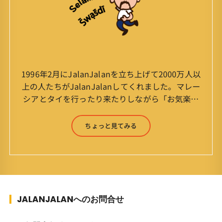
1996年2月にJalanJalanを立ち上げて2000万人以
上の人たちがJalanJalanしてくれました。マレー
シアとタイを行ったり来たりしながら「お気楽」
をモットーに鼻くそほじりながらやってます。 山
森 淳（Jun Yamamori） 生年月日 ：1959年
ちょっと見てみる
7月4日(61才) 生まれ ：香港(3才まで)
育ち ：東京杉並(西荻窪) 家
族 ：妻、長男、長女 趣味 ：写真
スポーツ ：水泳(浜名湾流古式泳法、競泳平泳
ぎ) テニス、スキー、ロードバイ
ク ソフトボール
JALANJALANへのお問合せ
KLソフトボール「JalanJalan」「J Bothers」の