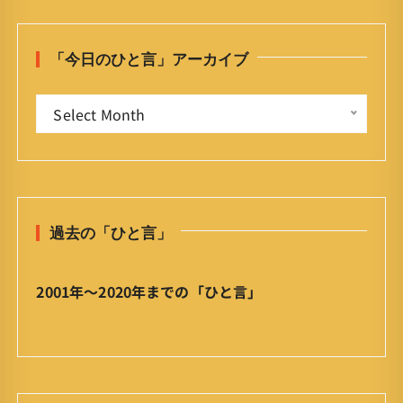
c
h
「今日のひと言」アーカイブ
f
o
「
r
Select Month
今
:
日
の
ひ
と
過去の「ひと言」
言
」
ア
2001年〜2020年までの「ひと言」
ー
カ
イ
ブ