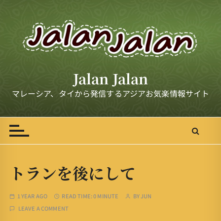
S
k
i
p
t
o
Jalan Jalan
c
o
マレーシア、タイから発信するアジアお気楽情報サイト
n
t
e
n
t
トランを後にして
1 YEAR AGO
READ TIME:
0 MINUTE
BY
JUN
LEAVE A COMMENT