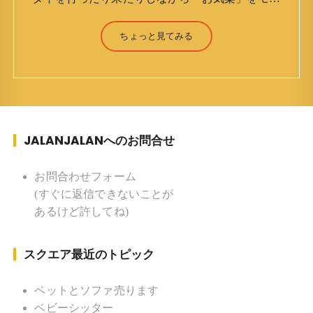
トーに鼻くそほじりながらやってます。 山森 淳
（Jun Yamamori） 生年月日 ：1959年7月4日(61
ちょっと見てみる
才) 生まれ ：香港(3才まで) 育
ち ：東京杉並(西荻窪) 家族 ：
妻、長男、長女 趣味 ：写真 スポー
ツ ：水泳(浜名湾流古式泳法、競泳平泳
ぎ) テニス、スキー、ロードバイ
JALANJALANへのお問合せ
ク ソフトボール
KLソフトボール「JalanJalan」「J Bothers」の監
督 BKKソフトボール「おぼんこ
お問合わせフォーム
ぼん 」監督 マレーシア歴：1991年から31年目 タ
(すぐに返信できないことが
イ歴 ：2001年から21年目
あるけど許してね)
Instagram ：”junjalan” Facebook ：”Jun
Yamamori”
スクエア最近のトピック
ベットとソファ売ります
ベビーシッター