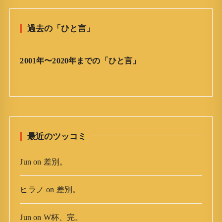
ひ
と
過去の「ひと言」
言
」
ア
2001年〜2020年までの「ひと言」
ー
カ
イ
ブ
最近のツッコミ
Jun
on
差別。
ヒラノ
on
差別。
Jun
on
W杯、完。