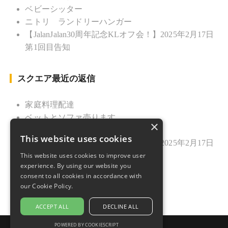
ベビーシッター
ニトリ ランドリーハンガー
【JalanJalan30周年記念KLオフ会！】2025年2月17日
第1回目告知
スクエア最近の返信
家庭料理配達
ベットとソファ売ります
×
ニトリ ランドリーハンガー
This website uses cookies
【JalanJalan30周年記念KLオフ会！】2025年2月17日
第1回目告知
This website uses cookies to improve user
experience. By using our website you
久しぶりのご挨拶
consent to all cookies in accordance with
our Cookie Policy.
ACCEPT ALL
DECLINE ALL
POWERED BY COOKIESCRIPT